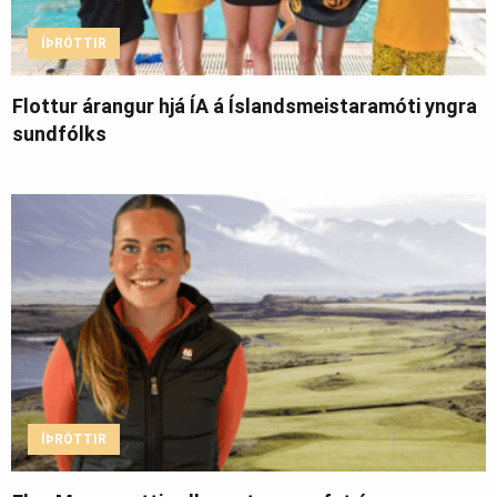
ÍÞRÓTTIR
Flottur árangur hjá ÍA á Íslandsmeistaramóti yngra
sundfólks
ÍÞRÓTTIR