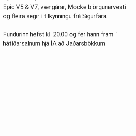
Epic V5 & V7, vængárar, Mocke björgunarvesti
og fleira segir í tilkynningu frá Sigurfara.
Fundurinn hefst kl. 20.00 og fer hann fram í
hátíðarsalnum hjá ÍA að Jaðarsbökkum.