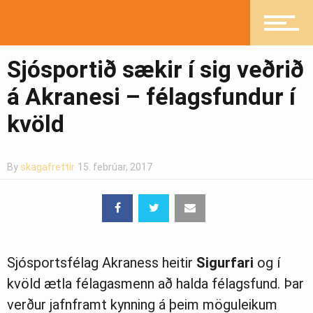
Íþróttir
Sjósportið sækir í sig veðrið
Mannlíf
á Akranesi – félagsfundur í
kvöld
Heilsueflandi samfélag
By
skagafrettir
15. febrúar, 2017
Pistlar
Greinasafn
Sjósportsfélag Akraness heitir
Sigurfari
og í
kvöld ætla félagasmenn að halda félagsfund. Þar
verður jafnframt kynning á þeim möguleikum