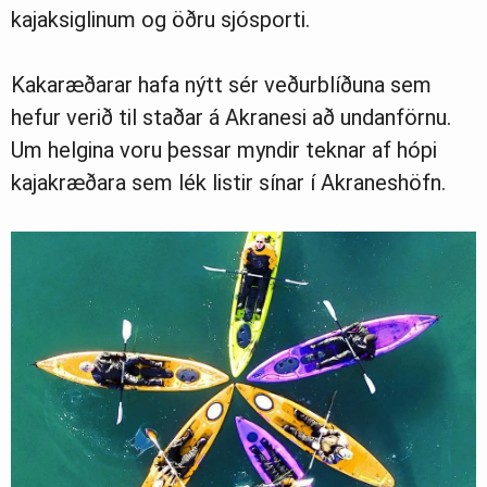
kajaksiglinum og öðru sjósporti.
Kakaræðarar hafa nýtt sér veðurblíðuna sem
Ljósmyndasafn
hefur verið til staðar á Akranesi að undanförnu.
Um helgina voru þessar myndir teknar af hópi
kajakræðara sem lék listir sínar í Akraneshöfn.