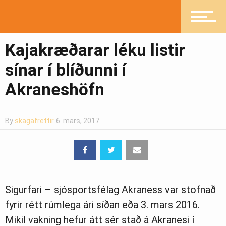
Íþróttir
Kajakræðarar léku listir
sínar í blíðunni í
Akraneshöfn
Mannlíf
By
skagafrettir
6. mars, 2017
Heilsueflandi samfélag
Pistlar
Sigurfari – sjósportsfélag Akraness var stofnað
fyrir rétt rúmlega ári síðan eða 3. mars 2016.
Mikil vakning hefur átt sér stað á Akranesi í
Greinasafn