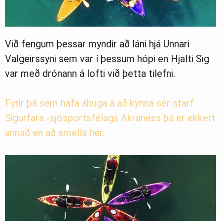
Við fengum þessar myndir að láni hjá Unnari
Valgeirssyni sem var í þessum hópi en Hjalti Sig
var með drónann á lofti við þetta tilefni.
Fyrir þá sem hafa áhuga á að kynna sér starf
Sigurfara -sjósportsfélags Akraness þá er ekkert
annað en að smella hér.