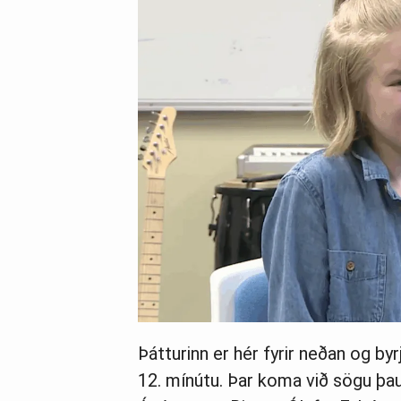
Þátturinn er hér fyrir neðan og by
12. mínútu. Þar koma við sögu þau