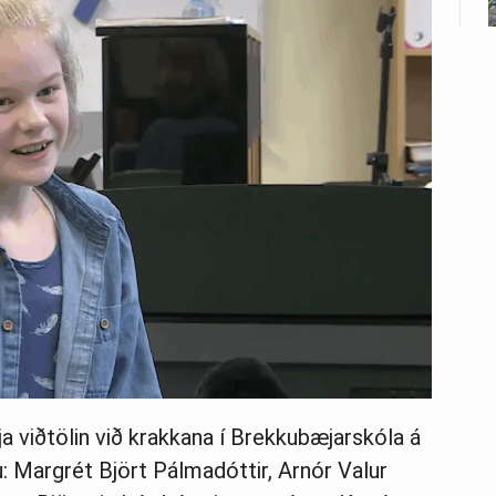
rja viðtölin við krakkana í Brekkubæjarskóla á
: Margrét Björt Pálmadóttir, Arnór Valur