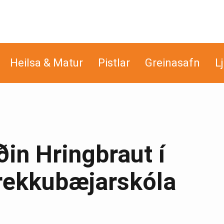
Heilsa & Matur
Pistlar
Greinasafn
L
in Hringbraut í
rekkubæjarskóla