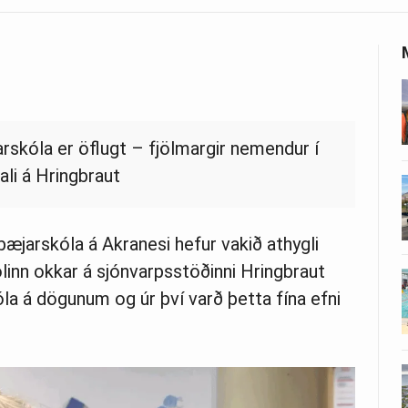
arskóla er öflugt – fjölmargir nemendur í
ali á Hringbraut
bæjarskóla á Akranesi hefur vakið athygli
linn okkar á sjónvarpsstöðinni Hringbraut
la á dögunum og úr því varð þetta fína efni