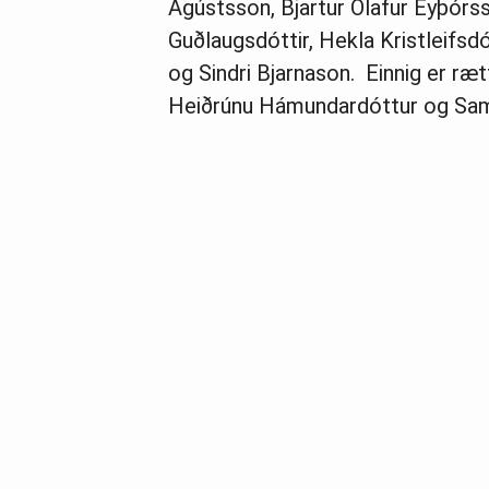
Ágústsson, Bjartur Ólafur Eyþórss
Guðlaugsdóttir, Hekla Kristleifsdó
og Sindri Bjarnason. Einnig er ræ
Heiðrúnu Hámundardóttur og Sam