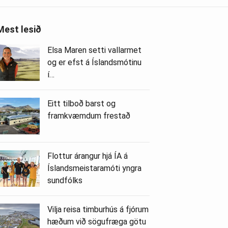
Mest lesið
Elsa Maren setti vallarmet
og er efst á Íslandsmótinu
í…
Eitt tilboð barst og
framkvæmdum frestað
Flottur árangur hjá ÍA á
Íslandsmeistaramóti yngra
sundfólks
Vilja reisa timburhús á fjórum
hæðum við sögufræga götu