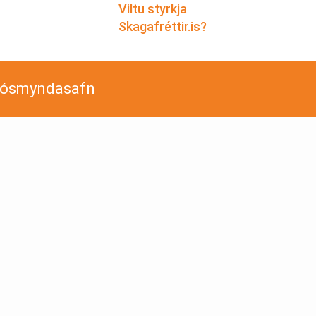
Viltu styrkja
Skagafréttir.is?
jósmyndasafn