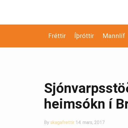
Fréttir
Íþróttir
Mannlíf
Sjónvarpsstöð
heimsókn í B
By
skagafrettir
14. mars, 2017