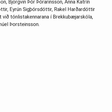
on, Björgvin Þór Þórarinsson, Anna Katrín
ttir, Eyrún Sigþórsdóttir, Rakel Harðardóttir
tt við tónlistakennarana í Brekkubæjarskóla,
úel Þorsteinsson.