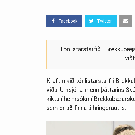
Facebook
Twitter
Tónlistarstarfið í Brekkubæj
viðt
Kraftmikið tónlistarstarf í Brekku
víða. Umsjónarmenn þáttarins Skó
kíktu í heimsókn í Brekkubæjarskó
sem er að finna á hringbraut.is.