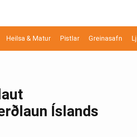
Heilsa & Matur
Pistlar
Greinasafn
L
laut
rðlaun Íslands