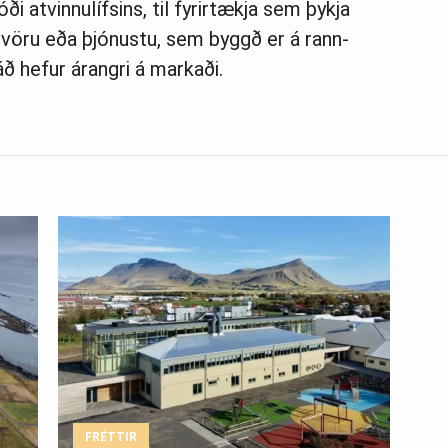
 at­vinnu­lífs­ins, til fyr­ir­tækja sem þykja
r vöru eða þjón­ustu, sem byggð er á rann­
áð hef­ur ár­angri á markaði.
FRÉTTIR