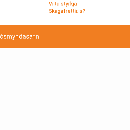
Viltu styrkja
Skagafréttir.is?
jósmyndasafn