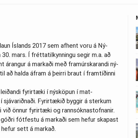
rðlaun Íslands 2017 sem af­hent voru á Ný­
 30. mars. Í fréttatilkynningu segir m.a. að
ýnt ár­ang­ur á markaði með framúrsk­ar­andi ný­
 til að halda áfram á þeirri braut í framtíðinni
 leiðandi fyr­ir­tæki í ný­sköp­un í mat­
sjáv­ariðnaði. Fyr­ir­tækið bygg­ir á sterk­um
 við önn­ur fyr­ir­tæki og rann­sókna­stofn­an­ir.
náð góðri fót­festu á markaði sem hef­ur skap­ast
 hef­ur sett á markað.