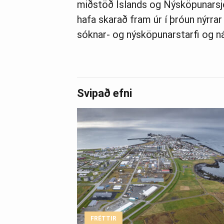
miðstöð Íslands og Ný­sköp­un­ar­sjóði
hafa skarað fram úr í þróun nýrr­a
sókn­ar- og ný­sköp­un­ar­starfi og n
Svipað efni
FRÉTTIR