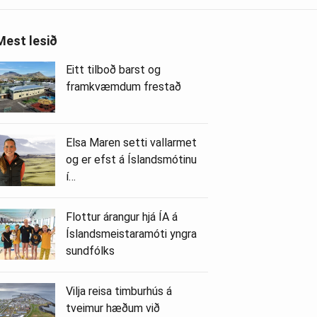
Mest lesið
Eitt tilboð barst og
framkvæmdum frestað
Elsa Maren setti vallarmet
og er efst á Íslandsmótinu
í…
Flottur árangur hjá ÍA á
Íslandsmeistaramóti yngra
sundfólks
Vilja reisa timburhús á
tveimur hæðum við