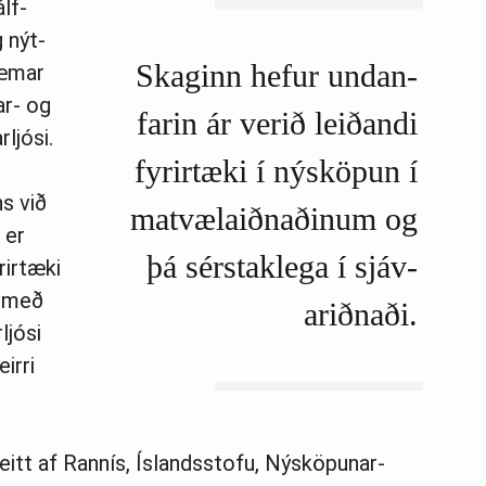
álf­
 nýt­
Skag­inn hef­ur und­an­
æm­ar
­ar- og
far­in ár verið leiðandi
rljósi.
fyr­ir­tæki í ný­sköp­un í
ns við
mat­vælaiðnaðinum og
 er
þá sér­stak­lega í sjáv­
ir­tæki
i með
ariðnaði.
ljósi
eirri
eitt af Rannís, Íslands­stofu, Ný­sköp­un­ar­