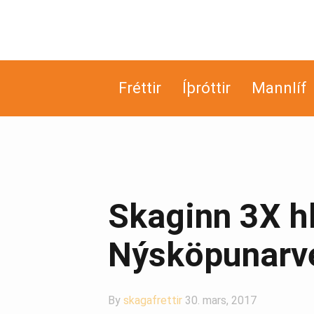
Fréttir
Íþróttir
Mannlíf
Skaginn 3X h
Nýsköpunarve
By
skagafrettir
30. mars, 2017