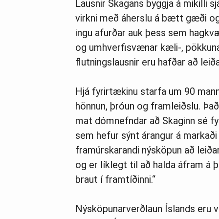
Lausn­ir Skag­ans byggja á mik­illi sj
virkni með áherslu á bætt gæði og
ingu afurðar auk þess sem hag­kv
og um­hverf­i­s­væn­ar kæli-, pökk­un
flutn­ings­lausn­ir eru hafðar að leiða
Hjá fyr­ir­tæk­inu starfa um 90 man
hönn­un, þróun og fram­leiðslu. Það
mat dóm­nefnd­ar að Skag­inn sé fyr­
sem hef­ur sýnt ár­ang­ur á markað
framúrsk­ar­andi ný­sköp­un að leiðar
og er lík­legt til að halda áfram á þ
braut í framtíðinni.“
Ný­sköp­un­ar­verðlaun Íslands eru v