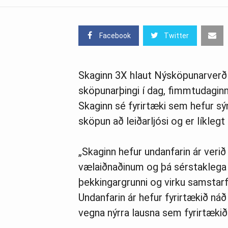
Facebook
Twitter
Skag­inn 3X hlaut Ný­sköp­un­ar­ve
sköp­un­arþingi í dag, fimmtudaginn
Skag­inn sé fyr­ir­tæki sem hef­ur s
sköp­un að leiðarljósi og er lík­legt
„Skag­inn hef­ur und­an­far­in ár verið
vælaiðnaðinum og þá sér­stak­lega í 
þekk­ing­ar­grunni og virku sam­starfi
Und­an­far­in ár hef­ur fyr­ir­tækið 
vegna nýrra lausna sem fyr­ir­tækið