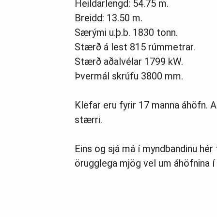
Heildarlengd: 54.75 m.
Breidd: 13.50 m.
Særými u.þ.b. 1830 tonn.
Stærð á lest 815 rúmmetrar.
Stærð aðalvélar 1799 kW.
Þvermál skrúfu 3800 mm.
Klefar eru fyrir 17 manna áhöfn. A
stærri.
Eins og sjá má í myndbandinu hér f
örugglega mjög vel um áhöfnina í 