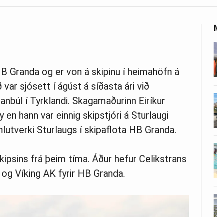
HB Granda og er von á skipinu í heimahöfn á
ð var sjósett í ágúst á síðasta ári við
anbúl í Tyrklandi. Skagamaðurinn Eiríkur
 en hann var einnig skipstjóri á Sturlaugi
hlutverki Sturlaugs í skipaflota HB Granda.
skipsins frá þeim tíma. Áður hefur Celikstrans
og Víking AK fyrir HB Granda.