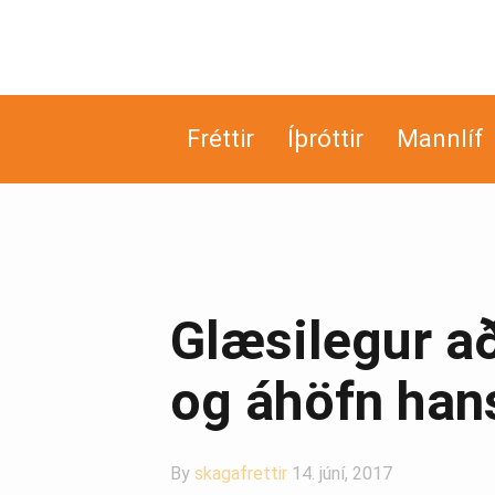
Fréttir
Íþróttir
Mannlíf
Glæsilegur að
og áhöfn han
By
skagafrettir
14. júní, 2017