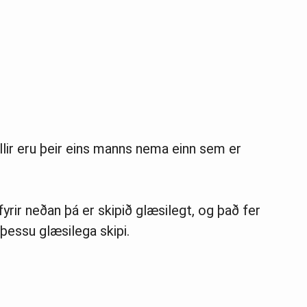
llir eru þeir eins manns nema einn sem er
yrir neðan þá er skipið glæsilegt, og það fer
þessu glæsilega skipi.