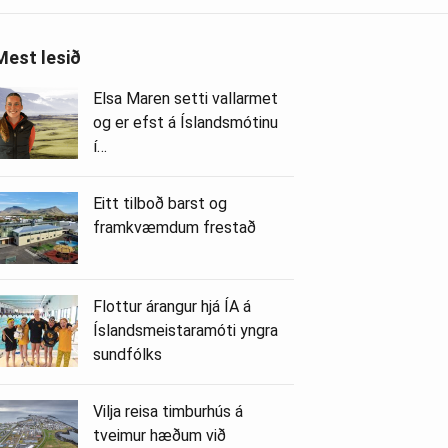
Mest lesið
Elsa Maren setti vallarmet
og er efst á Íslandsmótinu
í…
Eitt tilboð barst og
framkvæmdum frestað
Flottur árangur hjá ÍA á
Íslandsmeistaramóti yngra
sundfólks
Vilja reisa timburhús á
tveimur hæðum við