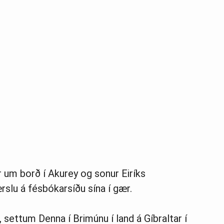
 um borð í Akurey og sonur Eiríks
ærslu á fésbókarsíðu sína í gær.
ð, settum Denna í Brimúnu í land á Gíbraltar í