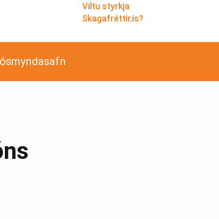
Viltu styrkja
Skagafréttir.is?
jósmyndasafn
óns