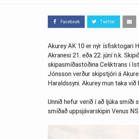
Facebook
Twitter
Akurey AK 10 er nýr ísfisktogari 
Akranesi 21. eða 22. júní n.k. Skipi
skipasmíðastöðina Celiktrans í Ist
Jónsson verður skipstjóri á Akurey
Haraldssyni. Akurey mun taka við 
Unnið hefur verið í að ljúka smíði 
smíðað uppsjávarskipin Venus NS 