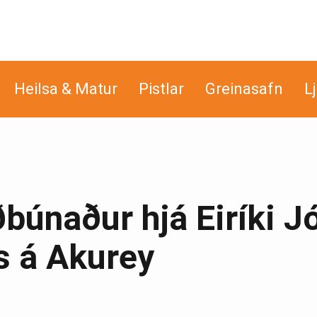
Heilsa & Matur
Pistlar
Greinasafn
L
búnaður hjá Eiríki J
s á Akurey