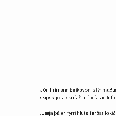
Jón Frímann Eiríksson, stýrimaður
skipsstjóra skrifaði eftirfarandi f
„Jæja þá er fyrri hluta ferðar loki