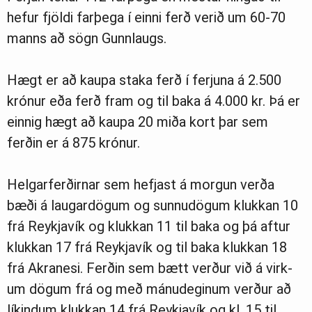
hef­ur fjöldi farþega í einni ferð verið um 60-70
manns að sögn Gunn­laugs.
Hægt er að kaupa staka ferð í ferj­una á 2.500
krón­ur eða ferð fram og til baka á 4.000 kr. Þá er
einnig hægt að kaupa 20 miða kort þar sem
ferðin er á 875 krón­ur.
Helg­ar­ferðirn­ar sem hefjast á morg­un verða
bæði á laug­ar­dög­um og sunnu­dög­um klukk­an 10
frá Reykja­vík og klukk­an 11 til baka og þá aft­ur
klukk­an 17 frá Reykja­vík og til baka klukk­an 18
frá Akra­nesi. Ferðin sem bætt verður við á virk­
um dög­um frá og með mánu­deg­in­um verður að
lík­ind­um klukk­an 14 frá Reykja­vík og kl. 15 til