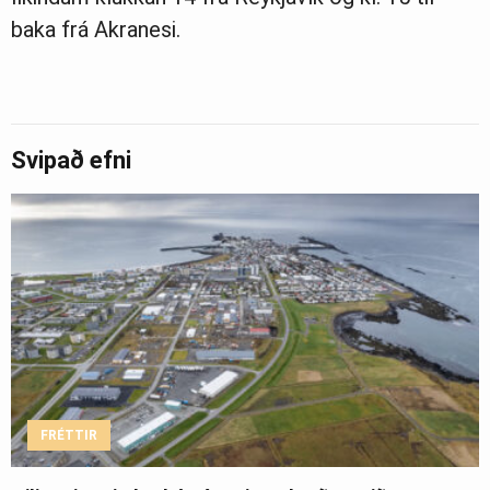
baka frá Akra­nesi.
Svipað efni
FRÉTTIR