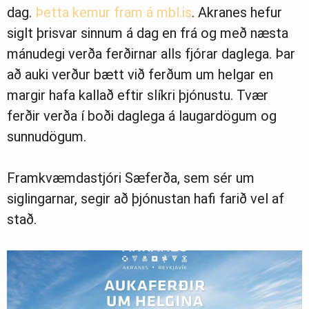
dag.
Þetta kemur fram á mbl.is
. Akranes hefur
Ljósmyndasafn
siglt þrisvar sinnum á dag en frá og með næsta
mánudegi verða ferðirnar alls fjórar daglega. Þar
að auki verður bætt við ferðum um helgar en
margir hafa kallað eftir slíkri þjónustu. Tvær
ferðir verða í boði daglega á laugardögum og
sunnudögum.
Framkvæmdastjóri Sæferða, sem sér um
siglingarnar, segir að þjónustan hafi farið vel af
stað.