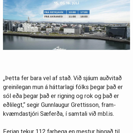
„Þetta fer bara vel af stað. Við sjá­um auðvitað
greini­leg­an mun á hátt­ar­lagi fólks þegar það er
sól eða þegar það er rign­ing og rok og það er
eðli­legt,“ seg­ir Gunn­laug­ur Grett­is­son, fram­
kvæmda­stjóri Sæ­ferða, í sam­tali við mbl.is.
Ferj­an tek­ur 112 farþega en mest­ur hingað til