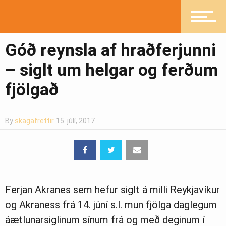
Íþróttir
Góð reynsla af hraðferjunni
Mannlíf
– siglt um helgar og ferðum
fjölgað
Heilsueflandi samfélag
By
skagafrettir
15. júlí, 2017
Pistlar
Ferjan Akranes sem hefur siglt á milli Reykjavíkur
Greinasafn
og Akraness frá 14. júní s.l. mun fjölga daglegum
áætlunarsiglinum sínum frá og með deginum í