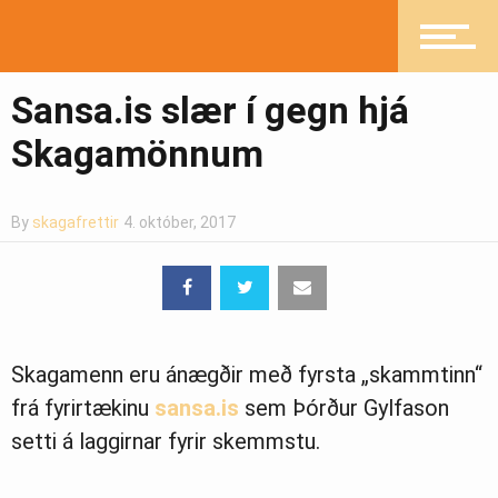
Pistlar
Sansa.is slær í gegn hjá
Skagamönnum
Greinasafn
By
skagafrettir
4. október, 2017
Ljósmyndasafn
Skagamenn eru ánægðir með fyrsta „skammtinn“
frá fyrirtækinu
sansa.is
sem Þórður Gylfason
setti á laggirnar fyrir skemmstu.