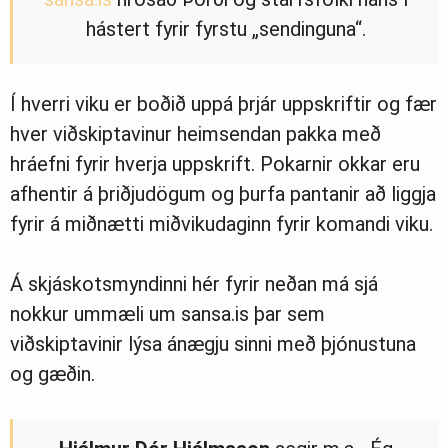
hástert fyrir fyrstu „sendinguna“.
Í hverri viku er boðið uppá þrjár uppskriftir og fær
hver viðskiptavinur heimsendan pakka með
hráefni fyrir hverja uppskrift. Pokarnir okkar eru
afhentir á þriðjudögum og þurfa pantanir að liggja
fyrir á miðnætti miðvikudaginn fyrir komandi viku.
Á skjáskotsmyndinni hér fyrir neðan má sjá
nokkur ummæli um sansa.is þar sem
viðskiptavinir lýsa ánægju sinni með þjónustuna
og gæðin.