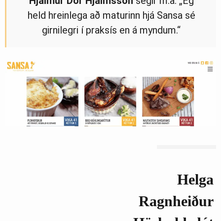
Hjálmur Dór Hjálmsson
segir m.a. „Ég
held hreinlega að maturinn hjá Sansa sé
girnilegri í praksís en á myndum.“
Helga
Ragnheiður