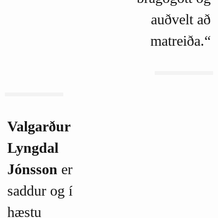
auðvelt að
matreiða.“
Valgarður
Lyngdal
Jónsson
er
saddur og í
hæstu