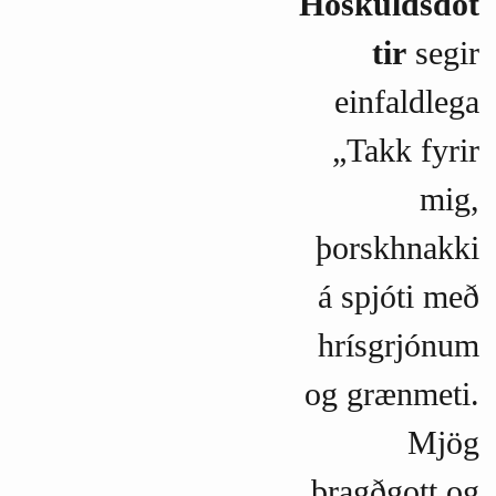
Höskuldsdót
tir
segir
einfaldlega
„Takk fyrir
mig,
þorskhnakki
á spjóti með
hrísgrjónum
og grænmeti.
Mjög
bragðgott og