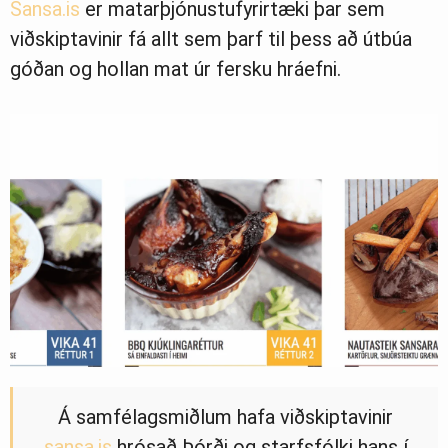
Sansa.is
er matarþjónustufyrirtæki þar sem
viðskiptavinir fá allt sem þarf til þess að útbúa
góðan og hollan mat úr fersku hráefni.
Á samfélagsmiðlum hafa viðskiptavinir
sansa.is
hrósað Þórði og starfsfólki hans í