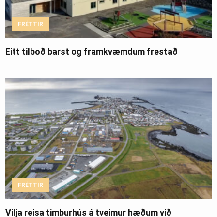
FRÉTTIR
Eitt tilboð barst og framkvæmdum frestað
FRÉTTIR
Vilja reisa timburhús á tveimur hæðum við