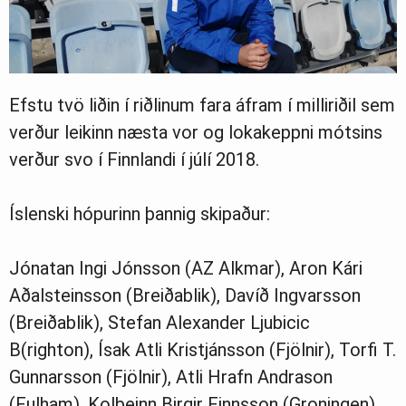
Efstu tvö liðin í riðlinum fara áfram í milliriðil sem
verður leikinn næsta vor og lokakeppni mótsins
verður svo í Finnlandi í júlí 2018.
Íslenski hópurinn þannig skipaður:
Jónatan Ingi Jónsson (AZ Alkmar), Aron Kári
Aðalsteinsson (Breiðablik), Davíð Ingvarsson
(Breiðablik), Stefan Alexander Ljubicic
B(righton), Ísak Atli Kristjánsson (Fjölnir), Torfi T.
Gunnarsson (Fjölnir), Atli Hrafn Andrason
(Fulham), Kolbeinn Birgir Finnsson (Groningen),