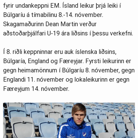
fyrir undankeppni EM. Ísland leikur þrjá leiki í
Ljósmyndasafn
Búlgaríu á tímabilinu 8.-14. nóvember.
Skagamaðurinn Dean Martin verður
aðstoðarþjálfari U-19 ára liðsins í þessu verkefni.
Í 8. riðli keppninnar eru auk íslenska liðsins,
Búlgaría, England og Færeyjar. Fyrsti leikurinn er
gegn heimamönnum í Búlgaríu 8. nóvember, gegn
Englandi 11. nóvember og lokaleikurinn er gegn
Færeyjum 14. nóvember.