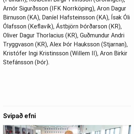
Arnór Sigurðsson (IFK Norrköping), Aron Dagur
Birnuson (KA), Daníel Hafsteinsson (KA), Ísak Óli
Ólafsson (Keflavík), Ástbjörn Þórðarson (KR),
Oliver Dagur Thorlacius (KR), Guðmundur Andri
Tryggvason (KR), Alex Þór Hauksson (Stjarnan),
Kristófer Ingi Kristinsson (Willem II), Aron Birkir
Stefánsson (Þór).
Svipað efni