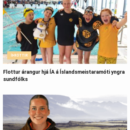
ÍÞRÓTTIR
Flottur árangur hjá ÍA á Íslandsmeistaramóti yngra
sundfólks