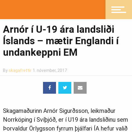
Íþróttir
Arnór í U-19 ára landsliði
Íslands – mætir Englandi í
Mannlíf
undankeppni EM
Heilsueflandi samfélag
By
skagafrettir
1. nóvember, 2017
Pistlar
Skagamaðurinn Arnór Sigurðsson, leikmaður
Greinasafn
Norrköping í Svíþjóð, er í U19 ára landsliðinu sem
Þorvaldur Örlygsson fyrrum þjálfari ÍA hefur valið