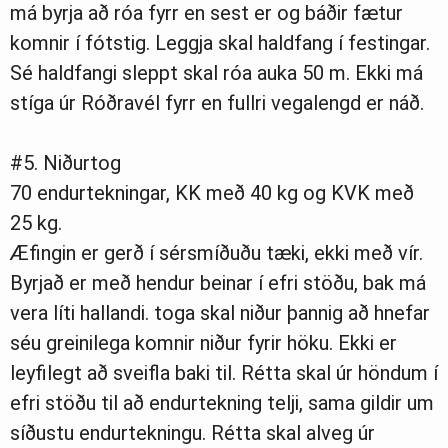
má byrja að róa fyrr en sest er og báðir fætur
komnir í fótstig. Leggja skal haldfang í festingar.
Sé haldfangi sleppt skal róa auka 50 m. Ekki má
stíga úr Róðravél fyrr en fullri vegalengd er náð.
#5. Niðurtog
70 endurtekningar, KK með 40 kg og KVK með
25 kg.
Æfingin er gerð í sérsmíðuðu tæki, ekki með vír.
Byrjað er með hendur beinar í efri stöðu, bak má
vera líti hallandi. toga skal niður þannig að hnefar
séu greinilega komnir niður fyrir höku. Ekki er
leyfilegt að sveifla baki til. Rétta skal úr höndum í
efri stöðu til að endurtekning telji, sama gildir um
síðustu endurtekningu. Rétta skal alveg úr