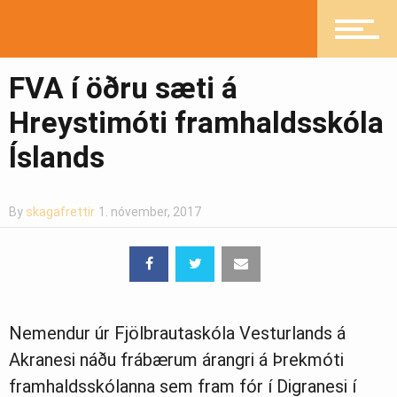
Pistlar
FVA í öðru sæti á
Greinasafn
Hreystimóti framhaldsskóla
Íslands
Ljósmyndasafn
By
skagafrettir
1. nóvember, 2017
Nemendur úr Fjölbrautaskóla Vesturlands á
Akranesi náðu frábærum árangri á Þrekmóti
framhaldsskólanna sem fram fór í Digranesi í