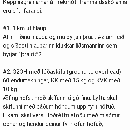
Keppnisgreinarnar á Þrekmóti framhaldsskólanna
eru eftirfarandi:
#1. 1 km útihlaup
Allir í liðinu hlaupa og má byrja í þraut #2 um leið
og síðasti hlauparinn klukkar liðsmanninn sem
byrjar í þraut#2.
#2. G2OH með lóðaskífu (ground to overhead)
60 endurtekningar, KK með 15 kg og KVK með
10 kg.
Æfing hefst með skífunni á gólfinu. Lyfta skal
skífunni með báðum höndum upp fyrir höfuð.
Líkami skal vera í lóðréttri stöðu með mjaðmir
opnar og hendur beinar fyrir ofan höfuð,