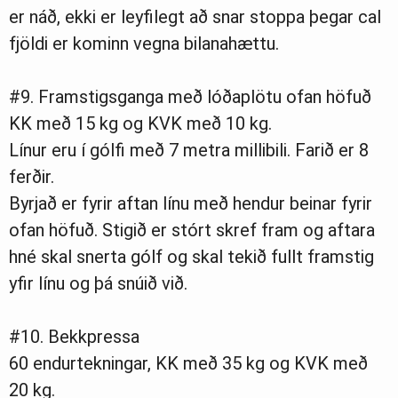
er náð, ekki er leyfilegt að snar stoppa þegar cal
fjöldi er kominn vegna bilanahættu.
#9. Framstigsganga með lóðaplötu ofan höfuð
KK með 15 kg og KVK með 10 kg.
Línur eru í gólfi með 7 metra millibili. Farið er 8
ferðir.
Byrjað er fyrir aftan línu með hendur beinar fyrir
ofan höfuð. Stigið er stórt skref fram og aftara
hné skal snerta gólf og skal tekið fullt framstig
yfir línu og þá snúið við.
#10. Bekkpressa
60 endurtekningar, KK með 35 kg og KVK með
20 kg.