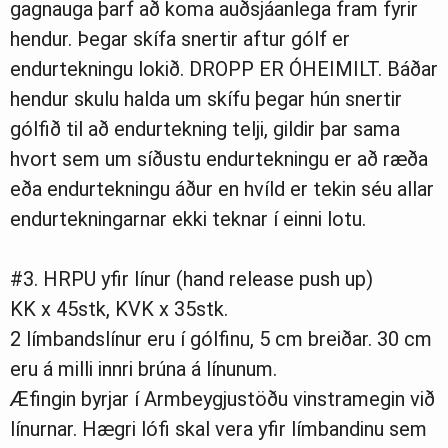
gagnauga þarf að koma auðsjáanlega fram fyrir
hendur. Þegar skífa snertir aftur gólf er
endurtekningu lokið. DROPP ER ÓHEIMILT. Báðar
hendur skulu halda um skífu þegar hún snertir
gólfið til að endurtekning telji, gildir þar sama
hvort sem um síðustu endurtekningu er að ræða
eða endurtekningu áður en hvíld er tekin séu allar
endurtekningarnar ekki teknar í einni lotu.
#3. HRPU yfir línur (hand release push up)
KK x 45stk, KVK x 35stk.
2 límbandslínur eru í gólfinu, 5 cm breiðar. 30 cm
eru á milli innri brúna á línunum.
Æfingin byrjar í Armbeygjustöðu vinstramegin við
línurnar. Hægri lófi skal vera yfir límbandinu sem