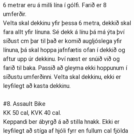
6 metrar eru á milli lína í gólfi. Farið er 8
umferðir.
Velta skal dekkinu yfir þessa 6 metra, dekkið skal
fara allt yfir línuna. Sé dekk á línu þá má ýta því
síðust cm þar til það er komið augljóslega yfir
línuna, þá skal hoppa jafnfætis ofan í dekkið og
aftur upp úr dekkinu. Því næst er snúið við og
farið til baka. Passið að gleyma ekki hoppunum í
síðustu umferðinni. Velta skal dekkinu, ekki er
leyfilegt að kasta dekkinu.
#8. Assault Bike
KK 50 cal, KVK 40 cal.
Keppandi ber ábyrgð á að stilla hnakk. Ekki er
leyfilegt að stíga af hjóli fyrr en fullum cal fjölda