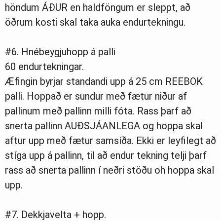
höndum ÁÐUR en haldföngum er sleppt, að
öðrum kosti skal taka auka endurtekningu.
#6. Hnébeygjuhopp á palli
60 endurtekningar.
Æfingin byrjar standandi upp á 25 cm REEBOK
palli. Hoppað er sundur með fætur niður af
pallinum með pallinn milli fóta. Rass þarf að
snerta pallinn AUÐSJÁANLEGA og hoppa skal
aftur upp með fætur samsíða. Ekki er leyfilegt að
stíga upp á pallinn, til að endur tekning telji þarf
rass að snerta pallinn í neðri stöðu oh hoppa skal
upp.
#7. Dekkjavelta + hopp.