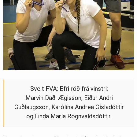
Sveit FVA: Efri röð frá vinstri:
Marvin Daði Ægisson, Eiður Andri
Guðlaugsson, Karólína Andrea Gísladóttir
og Linda María Rögnvaldsdóttir.