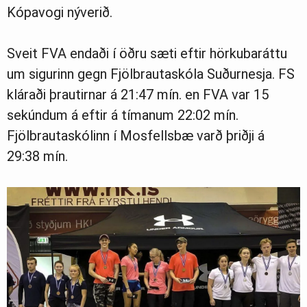
Kópavogi nýverið.
Sveit FVA endaði í öðru sæti eftir hörkubaráttu
um sigurinn gegn Fjölbrautaskóla Suðurnesja. FS
kláraði þrautirnar á 21:47 mín. en FVA var 15
sekúndum á eftir á tímanum 22:02 mín.
Fjölbrautaskólinn í Mosfellsbæ varð þriðji á
29:38 mín.