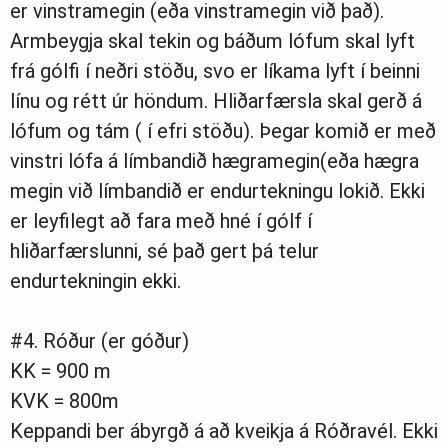
er vinstramegin (eða vinstramegin við það).
Armbeygja skal tekin og báðum lófum skal lyft
frá gólfi í neðri stöðu, svo er líkama lyft í beinni
línu og rétt úr höndum. Hliðarfærsla skal gerð á
lófum og tám ( í efri stöðu). Þegar komið er með
vinstri lófa á límbandið hægramegin(eða hægra
megin við límbandið er endurtekningu lokið. Ekki
er leyfilegt að fara með hné í gólf í
hliðarfærslunni, sé það gert þá telur
endurtekningin ekki.
#4. Róður (er góður)
KK = 900 m
KVK = 800m
Keppandi ber ábyrgð á að kveikja á Róðravél. Ekki