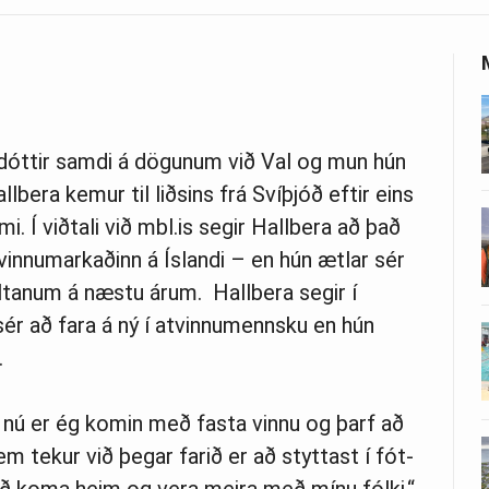
dóttir samdi á dögunum við Val og mun hún
llbera kemur til liðsins frá Svíþjóð eftir eins
i. Í viðtali við mbl.is segir Hallbera að það
vinnumarkaðinn á Íslandi – en hún ætlar sér
ltanum á næstu árum. Hallbera segir í
r sér að fara á ný í atvinnumennsku en hún
.
 nú er ég kom­in með fasta vinnu og þarf að
sem tek­ur við þegar farið er að stytt­ast í fót­