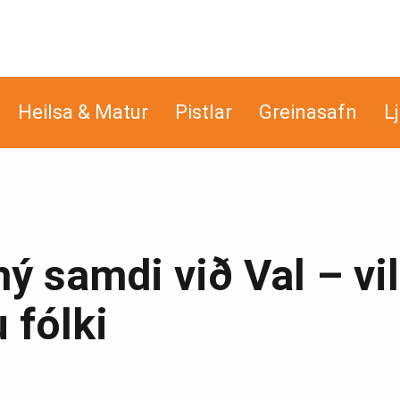
Heilsa & Matur
Pistlar
Greinasafn
L
ý samdi við Val – vil
 fólki