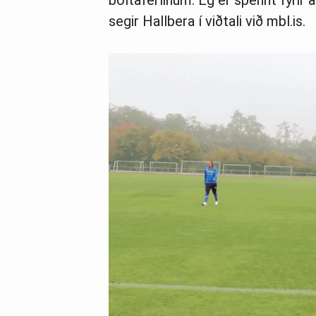
bolta­ferl­in­um. Ég er spennt fyr­
segir Hallbera í viðtali við mbl.is.