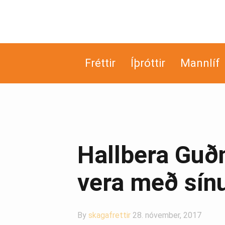
Fréttir
Íþróttir
Mannlíf
Hallbera Guðn
vera með sínu
By
skagafrettir
28. nóvember, 2017