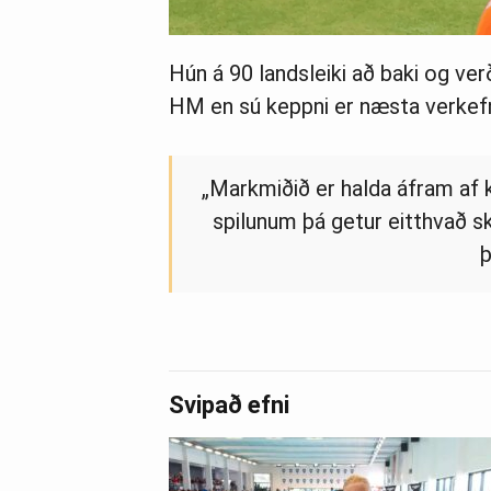
Hún á 90 landsleiki að baki og ver
HM en sú keppni er næsta verkefni
„Mark­miðið er halda áfram af k
spil­un­um þá get­ur eitt­hvað
þ
Svipað efni