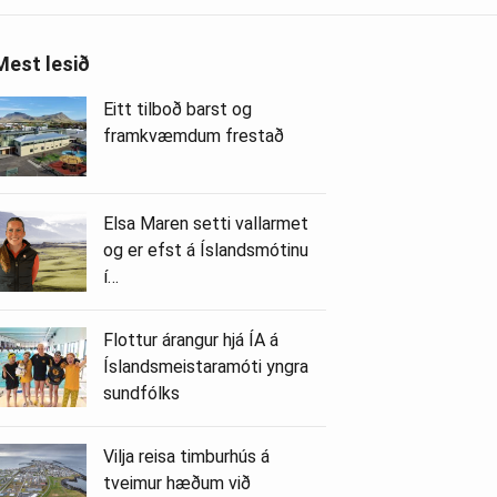
Mest lesið
Eitt tilboð barst og
framkvæmdum frestað
Elsa Maren setti vallarmet
og er efst á Íslandsmótinu
í…
Flottur árangur hjá ÍA á
Íslandsmeistaramóti yngra
sundfólks
Vilja reisa timburhús á
tveimur hæðum við