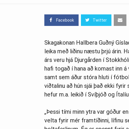
Facebook
Twitter
Skagakonan Hallbera Guðný Gísla
leika með liðinu næstu þrjú árin. Ha
árs veru hjá Djurgården í Stokkhólm
hafi togað í hana að komast inn á 
samt sem áður stóra hluti í fótbo
viðtalinu að hún sjái það ekki fyri
hefur m.a. leikið í Svíþjóð og Ítalíu
„Þessi tími minn ytra var góður en
velta fyr­ir mér framtíðinni, líf­inu 