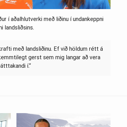
ður í aðalhlutverki með liðinu í undankeppni
 landsliðsins.
rafti með landsliðinu. Ef við höld­um rétt á
 skemmti­legt gerst sem mig lang­ar að vera
átt­tak­andi í.“