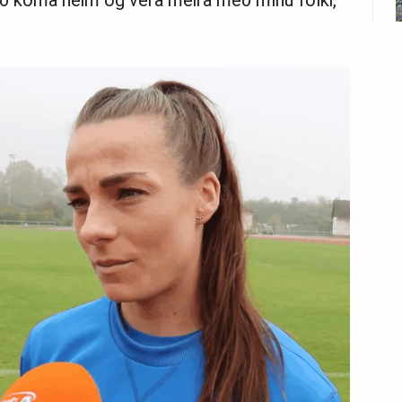
ir að koma heim og vera meira með mínu fólki,“