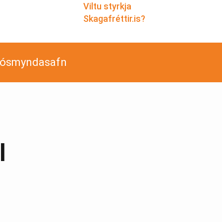
Viltu styrkja
Skagafréttir.is?
jósmyndasafn
l