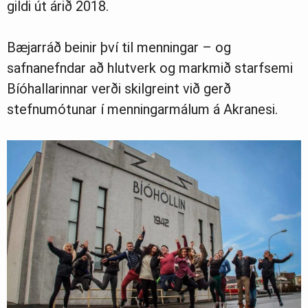
gildi út árið 2018.
Bæjarráð beinir því til menningar – og
safnanefndar að hlutverk og markmið starfsemi
Bíóhallarinnar verði skilgreint við gerð
stefnumótunar í menningarmálum á Akranesi.