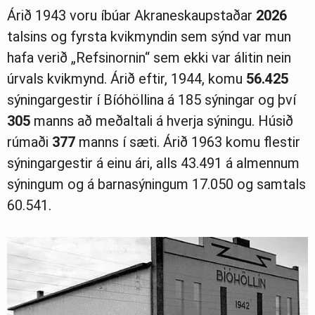
Árið 1943 voru íbúar Akraneskaupstaðar
2026
talsins og fyrsta kvikmyndin sem sýnd var mun
hafa verið „Refsinornin“ sem ekki var álitin nein
úrvals kvikmynd. Árið eftir, 1944, komu
56.425
sýningargestir í Bíóhöllina á 185 sýningar og því
305
manns að meðaltali á hverja sýningu. Húsið
rúmaði
377
manns í sæti. Árið 1963 komu flestir
sýningargestir á einu ári, alls 43.491 á almennum
sýningum og á barnasýningum 17.050 og samtals
60.541.