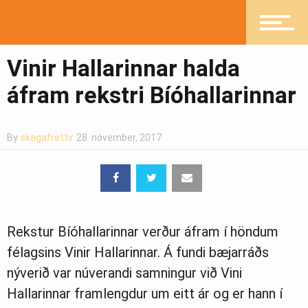
Mannlíf
Vinir Hallarinnar halda
áfram rekstri Bíóhallarinnar
Heilsueflandi samfélag
By
skagafrettir
28. nóvember, 2017
Pistlar
Rekstur Bíóhallarinnar verður áfram í höndum
Greinasafn
félagsins Vinir Hallarinnar. Á fundi bæjarráðs
nýverið var núverandi samningur við Vini
Hallarinnar framlengdur um eitt ár og er hann í
Ljósmyndasafn