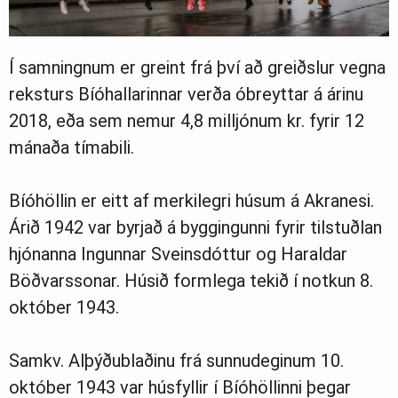
Í samningnum er greint frá því að greiðslur vegna
reksturs Bíóhallarinnar verða óbreyttar á árinu
2018, eða sem nemur 4,8 milljónum kr. fyrir 12
mánaða tímabili.
Bíóhöllin er eitt af merkilegri húsum á Akranesi.
Árið 1942 var byrjað á byggingunni fyrir tilstuðlan
hjónanna Ingunnar Sveinsdóttur og Haraldar
Böðvarssonar. Húsið formlega tekið í notkun 8.
október 1943.
Samkv. Alþýðublaðinu frá sunnudeginum 10.
október 1943 var húsfyllir í Bíóhöllinni þegar