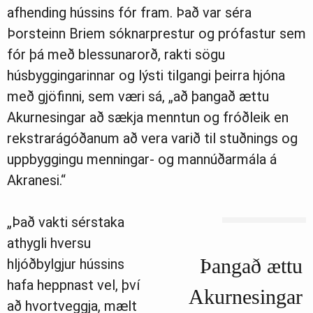
afhending hússins fór fram. Það var séra
Þorsteinn Briem sóknarprestur og prófastur sem
fór þá með blessunarorð, rakti sögu
húsbyggingarinnar og lýsti tilgangi þeirra hjóna
með gjöfinni, sem væri sá, „að þangað ættu
Akurnesingar að sækja menntun og fróðleik en
rekstrarágóðanum að vera varið til stuðnings og
uppbyggingu menningar- og mannúðarmála á
Akranesi.“
„Það vakti sérstaka
athygli hversu
Þangað ættu
hljóðbylgjur hússins
hafa heppnast vel, því
Akurnesingar
að hvortveggja, mælt