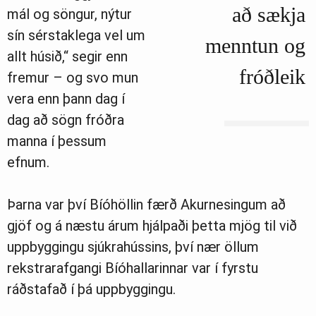
að sækja
mál og söngur, nýtur
sín sérstaklega vel um
menntun og
allt húsið,“ segir enn
fróðleik
fremur – og svo mun
vera enn þann dag í
dag að sögn fróðra
manna í þessum
efnum.
Þarna var því Bíóhöllin færð Akurnesingum að
gjöf og á næstu árum hjálpaði þetta mjög til við
uppbyggingu sjúkrahússins, því nær öllum
rekstrarafgangi Bíóhallarinnar var í fyrstu
ráðstafað í þá uppbyggingu.