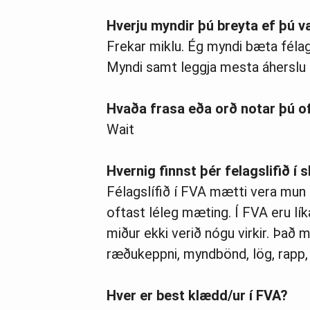
Hverju myndir þú breyta ef þú v
Frekar miklu. Ég myndi bæta félags
Myndi samt leggja mesta áherslu á
Hvaða frasa eða orð notar þú o
Wait
Hvernig finnst þér felagslifið í
Félagslífið í FVA mætti vera mun 
oftast léleg mæting. Í FVA eru lík
miður ekki verið nógu virkir. Það 
ræðukeppni, myndbönd, lög, rapp,
Hver er best klædd/ur í FVA?