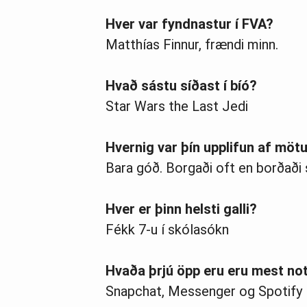
Hver var fyndnastur í FVA?
Matthías Finnur, frændi minn.
Hvað sástu síðast í bíó?
Star Wars the Last Jedi
Hvernig var þín upplifun af möt
Bara góð. Borgaði oft en borðaði s
Hver er þinn helsti galli?
Fékk 7-u í skólasókn
Hvaða þrjú öpp eru eru mest no
Snapchat, Messenger og Spotify