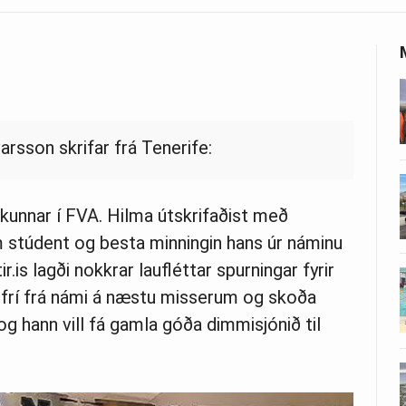
rsson skrifar frá Tenerife:
kunnar í FVA. Hilma útskrifaðist með
 stúdent og besta minningin hans úr náminu
.is lagði nokkrar laufléttar spurningar fyrir
 frí frá námi á næstu misserum og skoða
g hann vill fá gamla góða dimmisjónið til