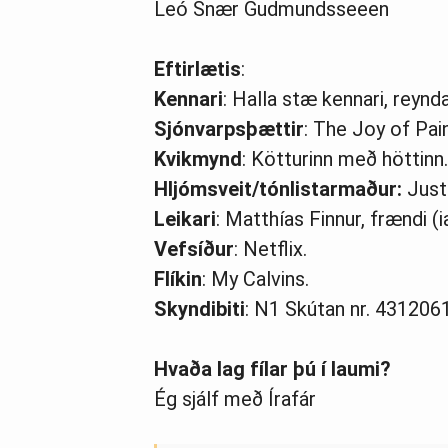
Leó Snær Gudmundsseeen
Eftirlætis
:
Kennari
: Halla stæ kennari, reynd
Sjónvarpsþættir
: The Joy of Pa
Kvikmynd
: Kötturinn með höttinn.
Hljómsveit/tónlistarmaður:
Just
Leikari
: Matthías Finnur, frændi 
Vefsíður
: Netflix.
Flíkin
: My Calvins.
Skyndibiti
: N1 Skútan nr. 4312061
Hvaða lag fílar þú í laumi?
Ég sjálf með Írafár