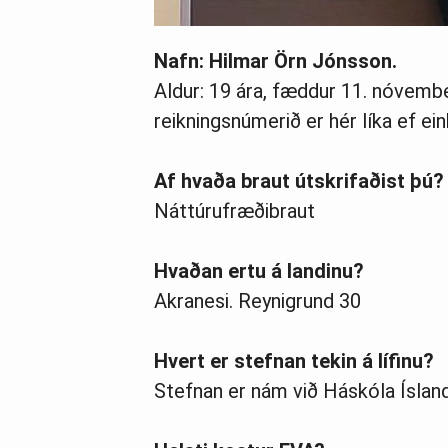
Nafn: Hilmar Örn Jónsson.
Aldur: 19 ára, fæddur 11. nóvemb
reikningsnúmerið er hér líka ef e
Af hvaða braut útskrifaðist þú?
Náttúrufræðibraut
Hvaðan ertu á landinu?
Akranesi. Reynigrund 30
Hvert er stefnan tekin á lífinu?
Stefnan er nám við Háskóla Íslan