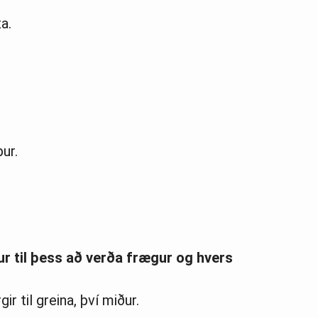
a.
ur.
r til þess að verða frægur og hvers
r til greina, því miður.