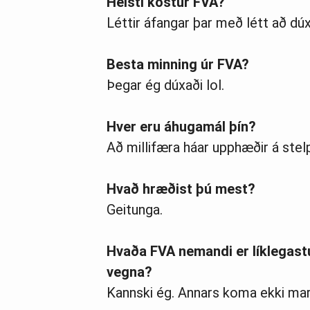
Helsti kostur FVA?
Léttir áfangar þar með létt að dúx
Besta minning úr FVA?
Þegar ég dúxaði lol.
Hver eru áhugamál þín?
Að millifæra háar upphæðir á stelp
Hvað hræðist þú mest?
Geitunga.
Hvaða FVA nemandi er líklegastu
vegna?
Kannski ég. Annars koma ekki margi