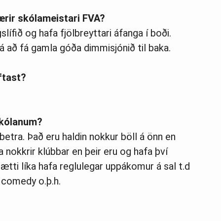
ærir skólameistari FVA?
lífið og hafa fjölbreyttari áfanga í boði.
 að fá gamla góða dimmisjónið til baka.
ftast?
 skólanum?
betra. Það eru haldin nokkur böll á önn en
a nokkrir klúbbar en þeir eru og hafa því
mætti líka hafa reglulegar uppákomur á sal t.d
 comedy o.þ.h.