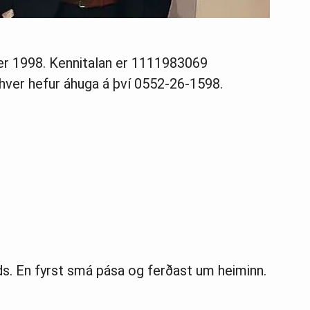
er 1998. Kennitalan er 1111983069
inhver hefur áhuga á því 0552-26-1598.
ds. En fyrst smá pása og ferðast um heiminn.