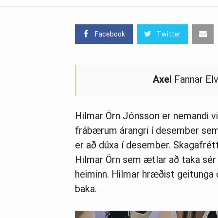
Facebook
Twitter
Axel
Fannar Elva
Hilmar Örn Jónsson er nemandi vi
frábærum árangri í desember sem
er að dúxa í desember. Skagafréttir
Hilmar Örn sem ætlar að taka sér
heiminn. Hilmar hræðist geitunga o
baka.