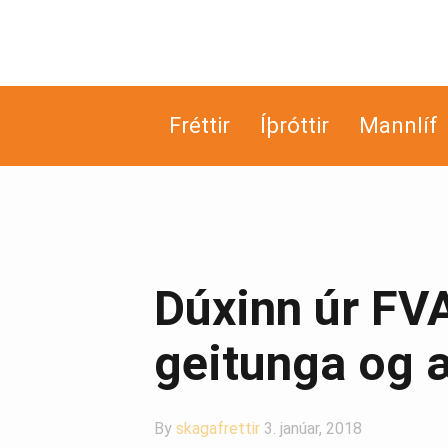
Fréttir
Íþróttir
Mannlíf
Dúxinn úr FV
geitunga og 
By
skagafrettir
3. janúar, 2018