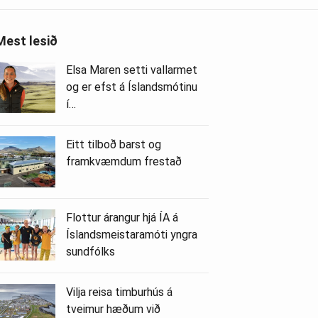
Mest lesið
Elsa Maren setti vallarmet
og er efst á Íslandsmótinu
í…
Eitt tilboð barst og
framkvæmdum frestað
Flottur árangur hjá ÍA á
Íslandsmeistaramóti yngra
sundfólks
Vilja reisa timburhús á
tveimur hæðum við