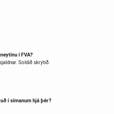
uneytinu í FVA?
jaldnar. Soldið skrýtið.
tuð í símanum hjá þér?