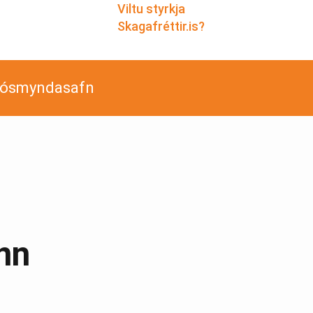
Viltu styrkja
Skagafréttir.is?
jósmyndasafn
nn