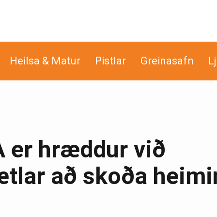
Heilsa & Matur
Pistlar
Greinasafn
L
A er hræddur við
ætlar að skoða heimi