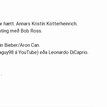
ar hætt. Annars Kristín Kötterheinrich.
inting með Bob Ross.
in Bieber/Aron Can.
(iaguy98 á YouTube) eða Leonardo DiCaprio.
.