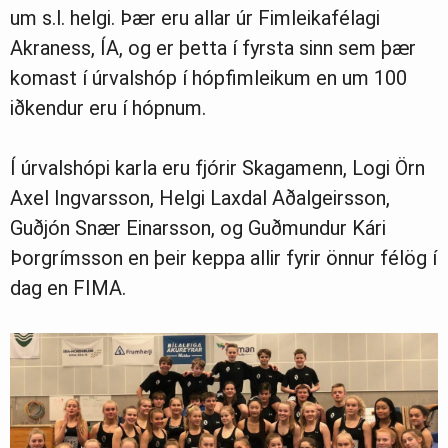
um s.l. helgi. Þær eru allar úr Fimleikafélagi
Akraness, ÍA, og er þetta í fyrsta sinn sem þær
komast í úrvalshóp í hópfimleikum en um 100
iðkendur eru í hópnum.
Í úrvalshópi karla eru fjórir Skagamenn, Logi Örn
Axel Ingvarsson, Helgi Laxdal Aðalgeirsson,
Guðjón Snær Einarsson, og Guðmundur Kári
Þorgrímsson en þeir keppa allir fyrir önnur félög í
dag en FIMA.