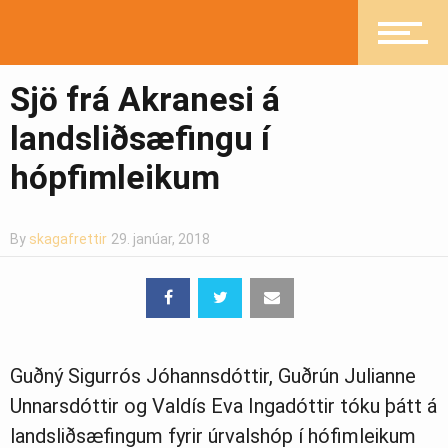
Íþróttir
Sjö frá Akranesi á
Mannlíf
landsliðsæfingu í
hópfimleikum
Heilsueflandi samfélag
By
skagafrettir
29. janúar, 2018
Pistlar
Greinasafn
Guðný Sigurrós Jóhannsdóttir, Guðrún Julianne
Unnarsdóttir og Valdís Eva Ingadóttir tóku þátt á
landsliðsæfingum fyrir úrvalshóp í hófimleikum
Ljósmyndasafn