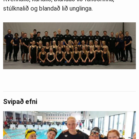
stúlknalið og blandað lið unglinga.
Svipað efni