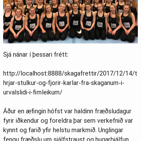
Sjá nánar í þessari frétt:
http://localhost:8888/skagafrettir/2017/12/14/t
hrjar-stulkur-og-fjorir-karlar-fra-skaganum-i-
urvalslidi-i-fimleikum/
Áður en æfingin hófst var haldinn fræðsludagur
fyrir iðkendur og foreldra þar sem verkefnið var
kynnt og farið yfir helstu markmið. Unglingar
fengu fræðslu um sjálfstraust og hugarþjálfun