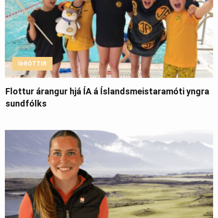
ÍÞRÓTTIR
Flottur árangur hjá ÍA á Íslandsmeistaramóti yngra
sundfólks