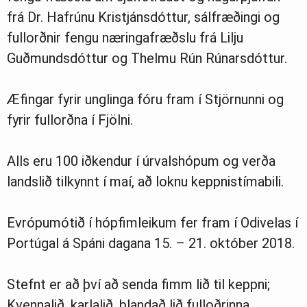
frá Dr. Hafrúnu Kristjánsdóttur, sálfræðingi og
fullorðnir fengu næringafræðslu frá Lilju
Guðmundsdóttur og Thelmu Rún Rúnarsdóttur.
Æfingar fyrir unglinga fóru fram í Stjörnunni og
fyrir fullorðna í Fjölni.
Alls eru 100 iðkendur í úrvalshópum og verða
landslið tilkynnt í maí, að loknu keppnistímabili.
Evrópumótið í hópfimleikum fer fram í Odivelas í
Portúgal á Spáni dagana 15. – 21. október 2018.
Stefnt er að því að senda fimm lið til keppni;
Kvennalið, karlalið, blandað lið fulloðrinna,