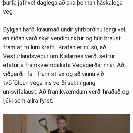
þurfa jafnvel daglega að aka þennan háskalega
veg.
Bylgjan hafði kraumað undir yfirborðinu lengi vel,
en síðan varð skýr vendipunktur og hún braust
fram af fullum krafti. Krafan er nú sú, að
Vesturlandsvegur um Kjalarnes verði settur
efstur á framkvæmdalista Vegagerðarinnar. Að
viðgerðir fari fram strax og að vinna við
tvöföldun vegarins verði sett í gang
umsvifalaust. Að framkvæmdum verði hraðað og
ljúki sem allra fyrst.