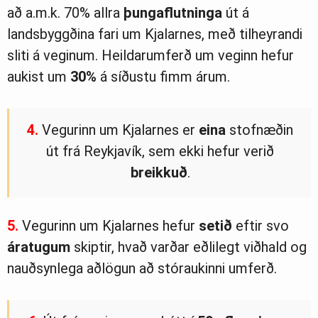
að a.m.k. 70% allra
þungaflutninga
út á
landsbyggðina fari um Kjalarnes, með tilheyrandi
sliti á veginum. Heildarumferð um veginn hefur
aukist um
30%
á síðustu fimm árum.
4.
Vegurinn um Kjalarnes er
eina
stofnæðin
út frá Reykjavík, sem ekki hefur verið
breikkuð
.
5.
Vegurinn um Kjalarnes hefur
setið
eftir svo
áratugum
skiptir, hvað varðar eðlilegt viðhald og
nauðsynlega aðlögun að stóraukinni umferð.