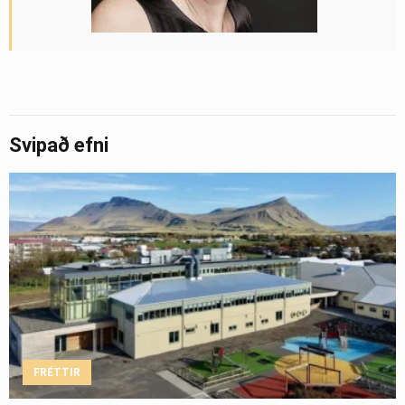
Svipað efni
FRÉTTIR