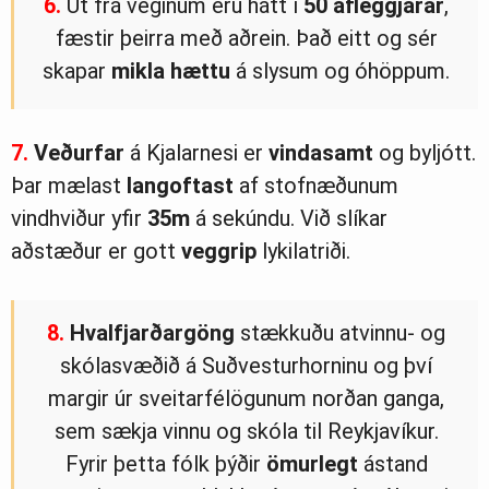
6.
Út frá veginum eru hátt í
50
afleggjarar
,
fæstir þeirra með aðrein. Það eitt og sér
skapar
mikla
hættu
á slysum og óhöppum.
7.
Veðurfar
á Kjalarnesi er
vindasamt
og byljótt.
Þar mælast
langoftast
af stofnæðunum
vindhviður yfir
35m
á sekúndu. Við slíkar
aðstæður er gott
veggrip
lykilatriði.
8.
Hvalfjarðargöng
stækkuðu atvinnu- og
skólasvæðið á Suðvesturhorninu og því
margir úr sveitarfélögunum norðan ganga,
sem sækja vinnu og skóla til Reykjavíkur.
Fyrir þetta fólk þýðir
ömurlegt
ástand