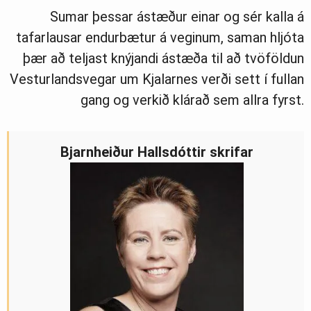
Sumar þessar ástæður einar og sér kalla á
tafarlausar endurbætur á veginum, saman hljóta
þær að teljast knýjandi ástæða til að tvöföldun
Vesturlandsvegar um Kjalarnes verði sett í fullan
gang og verkið klárað sem allra fyrst.
Bjarnheiður Hallsdóttir skrifar