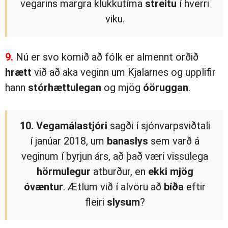
vegarins margra klukkutíma
streitu
í hverri
viku.
9.
Nú er svo komið að fólk er almennt orðið
hrætt
við að aka veginn um Kjalarnes og upplifir
hann
stórhættulegan
og mjög
óöruggan
.
10.
Vegamálastjóri
sagði í sjónvarpsviðtali
í janúar 2018, um
banaslys
sem varð á
veginum í byrjun árs, að það væri vissulega
hörmulegur
atburður, en
ekki
mjög
óvæntur
. Ætlum við í alvöru að
bíða
eftir
fleiri
slysum
?