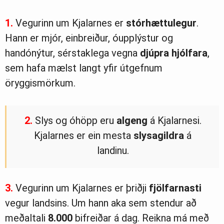
1.
Vegurinn um Kjalarnes er
stórhættulegur
.
Hann er mjór, einbreiður, óupplýstur og
handónýtur, sérstaklega vegna
djúpra
hjólfara
,
sem hafa mælst langt yfir útgefnum
öryggismörkum.
2.
Slys og óhöpp eru
algeng
á Kjalarnesi.
Kjalarnes er ein mesta
slysagildra
á
landinu.
3.
Vegurinn um Kjalarnes er þriðji
fjölfarnasti
vegur landsins. Um hann aka sem stendur að
meðaltali
8.000
bifreiðar á dag. Reikna má með