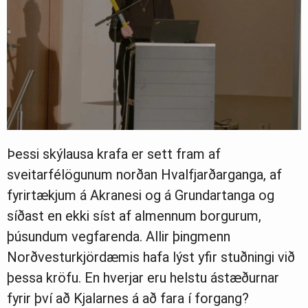
Þessi skýlausa krafa er sett fram af
sveitarfélögunum norðan Hvalfjarðarganga, af
fyrirtækjum á Akranesi og á Grundartanga og
síðast en ekki síst af almennum borgurum,
þúsundum vegfarenda. Allir þingmenn
Norðvesturkjördæmis hafa lýst yfir stuðningi við
þessa kröfu. En hverjar eru helstu ástæðurnar
fyrir því að Kjalarnes á að fara í forgang?