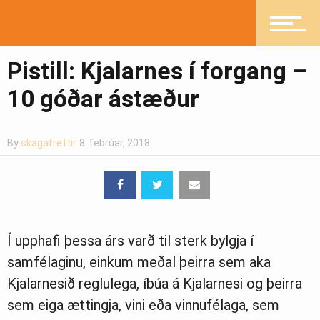
Heilsueflandi samfélag
Pistill: Kjalarnes í forgang –
Pistlar
10 góðar ástæður
Greinasafn
By
skagafrettir
8. febrúar, 2018
Ljósmyndasafn
Í upphafi þessa árs varð til sterk bylgja í
samfélaginu, einkum meðal þeirra sem aka
Kjalarnesið reglulega, íbúa á Kjalarnesi og þeirra
sem eiga ættingja, vini eða vinnufélaga, sem