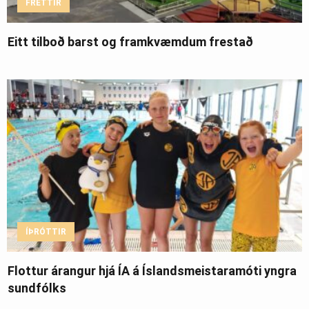
FRÉTTIR
Eitt tilboð barst og framkvæmdum frestað
ÍÞRÓTTIR
Flottur árangur hjá ÍA á Íslandsmeistaramóti yngra
sundfólks