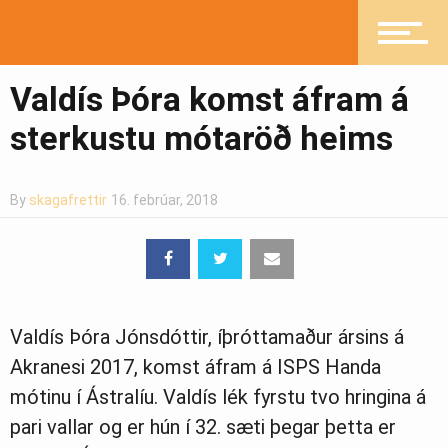
Íþróttir
Valdís Þóra komst áfram á
Mannlíf
sterkustu mótaröð heims
Heilsueflandi samfélag
By
skagafrettir
16. febrúar, 2018
Pistlar
Valdís Þóra Jónsdóttir, íþróttamaður ársins á
Akranesi 2017, komst áfram á ISPS Handa
Greinasafn
mótinu í Ástralíu. Valdís lék fyrstu tvo hringina á
pari vallar og er hún í 32. sæti þegar þetta er