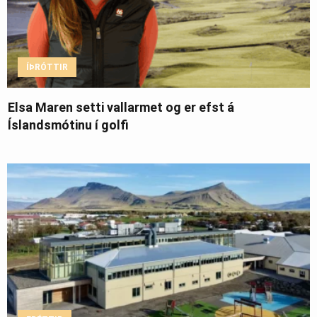
ÍÞRÓTTIR
Elsa Maren setti vallarmet og er efst á
Íslandsmótinu í golfi