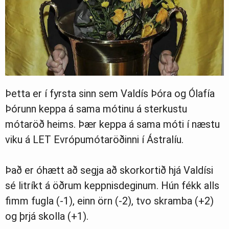
Þetta er í fyrsta sinn sem Valdís Þóra og Ólafía
Þórunn keppa á sama mótinu á sterkustu
mótaröð heims. Þær keppa á sama móti í næstu
viku á LET Evrópumótaröðinni í Ástralíu.
Það er óhætt að segja að skorkortið hjá Valdísi
sé litríkt á öðrum keppnisdeginum. Hún fékk alls
fimm fugla (-1), einn örn (-2), tvo skramba (+2)
og þrjá skolla (+1).