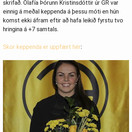
skrifað. Ólafía Þórunn Kristinsdóttir úr GR var
Ljósmyndasafn
einnig á meðal keppenda á þessu móti en hún
komst ekki áfram eftir að hafa leikið fyrstu tvo
hringina á +7 samtals.
Skor keppenda er uppfært hér
: