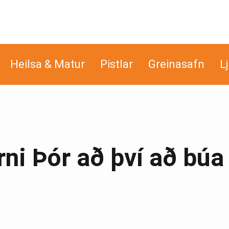
Heilsa & Matur
Pistlar
Greinasafn
L
ni Þór að því að búa 