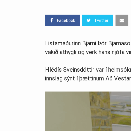
Facebook
Twitter
Listamaðurinn Bjarni Þór Bjarna
vakið athygli og verk hans njóta v
Hlédís Sveinsdóttir var í heimsók
innslag sýnt í þættinum Að Vestan