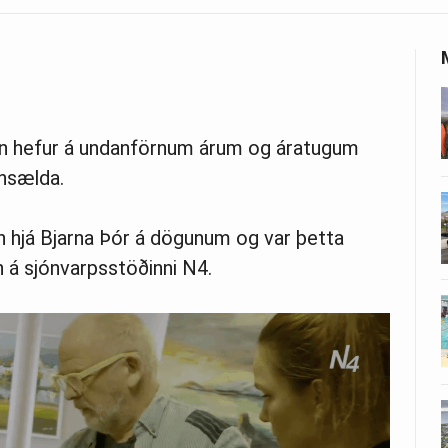
son hefur á undanförnum árum og áratugum
insælda.
n hjá Bjarna Þór á dögunum og var þetta
 á sjónvarpsstöðinni N4.