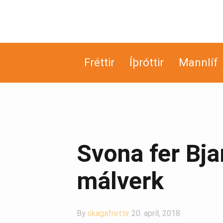
Fréttir
Íþróttir
Mannlíf
Svona fer Bjar
málverk
By
skagafrettir
20. apríl, 2018