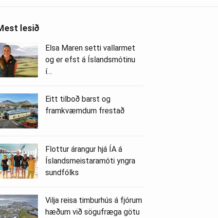
Mest lesið
Elsa Maren setti vallarmet
og er efst á Íslandsmótinu
í…
Eitt tilboð barst og
framkvæmdum frestað
Flottur árangur hjá ÍA á
Íslandsmeistaramóti yngra
sundfólks
Vilja reisa timburhús á fjórum
hæðum við sögufræga götu