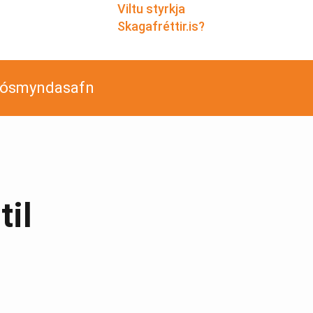
Viltu styrkja
Skagafréttir.is?
jósmyndasafn
til