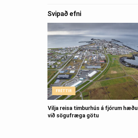
Svipað efni
FRÉTTIR
Vilja reisa timburhús á fjórum hæð
við sögufræga götu