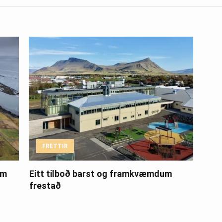
FRÉTTIR
um
Eitt tilboð barst og framkvæmdum
frestað