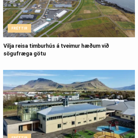
FRÉTTIR
Vilja reisa timburhús á tveimur hæðum við
sögufræga götu