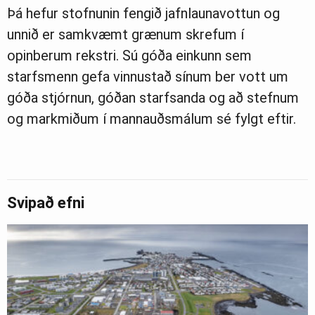
Þá hefur stofnunin fengið jafnlaunavottun og
unnið er samkvæmt grænum skrefum í
opinberum rekstri. Sú góða einkunn sem
starfsmenn gefa vinnustað sínum ber vott um
góða stjórnun, góðan starfsanda og að stefnum
og markmiðum í mannauðsmálum sé fylgt eftir.
Svipað efni