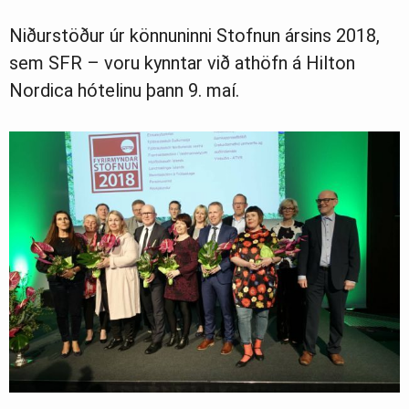
Niðurstöður úr könnuninni Stofnun ársins 2018,
Ljósmyndasafn
sem SFR – voru kynntar við athöfn á Hilton
Nordica hótelinu þann 9. maí.