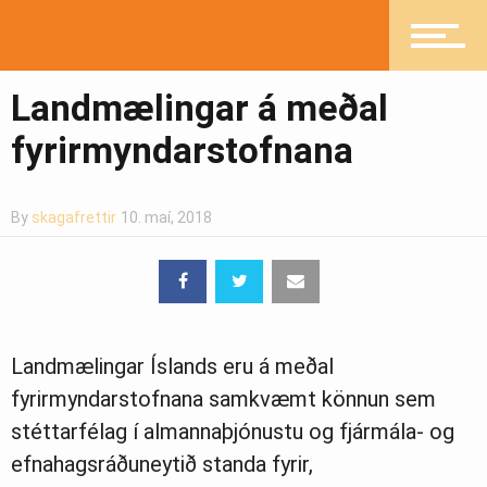
Íþróttir
Landmælingar á meðal
fyrirmyndarstofnana
Mannlíf
By
skagafrettir
10. maí, 2018
Heilsueflandi samfélag
Pistlar
Landmælingar Íslands eru á meðal
fyrirmyndarstofnana samkvæmt könnun sem
stéttarfélag í almannaþjónustu og fjármála- og
Greinasafn
efnahagsráðuneytið standa fyrir,