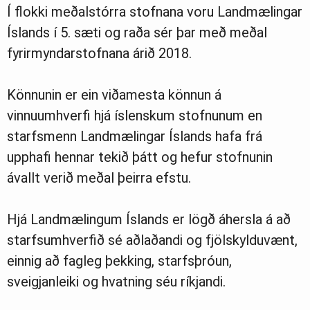
Í flokki meðalstórra stofnana voru Landmælingar
Íslands í 5. sæti og raða sér þar með meðal
fyrirmyndarstofnana árið 2018.
Könnunin er ein viðamesta könnun á
vinnuumhverfi hjá íslenskum stofnunum en
starfsmenn Landmælingar Íslands hafa frá
upphafi hennar tekið þátt og hefur stofnunin
ávallt verið meðal þeirra efstu.
Hjá Landmælingum Íslands er lögð áhersla á að
starfsumhverfið sé aðlaðandi og fjölskylduvænt,
einnig að fagleg þekking, starfsþróun,
sveigjanleiki og hvatning séu ríkjandi.