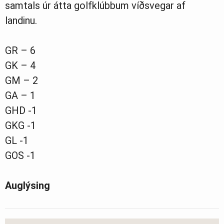
samtals úr átta golfklúbbum víðsvegar af
landinu.
GR – 6
GK – 4
GM – 2
GA – 1
GHD -1
GKG -1
GL -1
GOS -1
Auglýsing