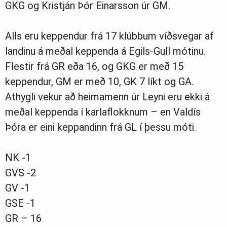
GKG og Kristján Þór Einarsson úr GM.
Alls eru keppendur frá 17 klúbbum víðsvegar af
landinu á meðal keppenda á Egils-Gull mótinu.
Flestir frá GR eða 16, og GKG er með 15
keppendur, GM er með 10, GK 7 líkt og GA.
Athygli vekur að heimamenn úr Leyni eru ekki á
meðal keppenda í karlaflokknum – en Valdís
Þóra er eini keppandinn frá GL í þessu móti.
NK -1
GVS -2
GV -1
GSE -1
GR – 16