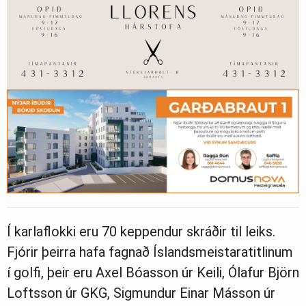
Í karlaflokki eru 70 keppendur skráðir til leiks.
Fjórir þeirra hafa fagnað Íslandsmeistaratitlinum
í golfi, þeir eru Axel Bóasson úr Keili, Ólafur Björn
Loftsson úr GKG, Sigmundur Einar Másson úr