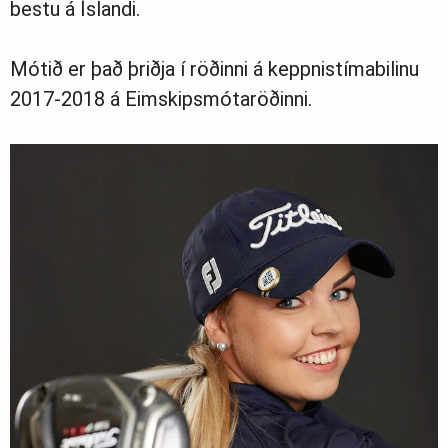
bestu á Íslandi.
Mótið er það þriðja í röðinni á keppnistímabilinu
2017-2018 á Eimskipsmótaröðinni.