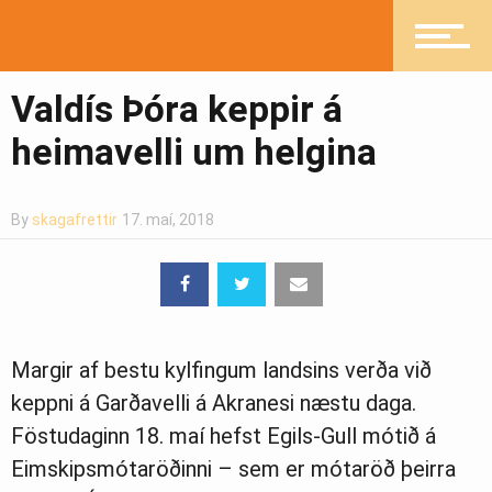
Heilsueflandi samfélag
Valdís Þóra keppir á
Pistlar
heimavelli um helgina
By
skagafrettir
17. maí, 2018
Greinasafn
Ljósmyndasafn
Margir af bestu kylfingum landsins verða við
keppni á Garðavelli á Akranesi næstu daga.
Föstudaginn 18. maí hefst Egils-Gull mótið á
Eimskipsmótaröðinni – sem er mótaröð þeirra