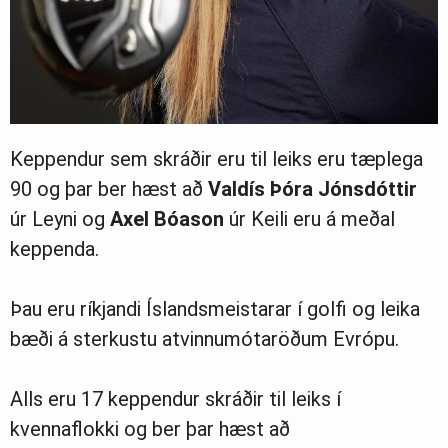
Keppendur sem skráðir eru til leiks eru tæplega
90 og þar ber hæst að
Valdís Þóra Jónsdóttir
úr Leyni og
Axel Bóason
úr Keili eru á meðal
keppenda.
Þau eru ríkjandi Íslandsmeistarar í golfi og leika
bæði á sterkustu atvinnumótaröðum Evrópu.
Alls eru 17 keppendur skráðir til leiks í
kvennaflokki og ber þar hæst að