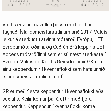
Valdís er á heimavelli á þessu móti en hún
fagnaði Íslandsmeistaratitlinum árið 2017. Valdís
leikur á sterkustu atvinnumótaröð Evrópu, LET
Evrópumótaröðinni, og Guðrún Brá keppir á LET
Access mótaröðinni sem er sú næst sterkasta í
Evrópu. Valdís og Þórdís Geirsdóttir úr GK eru
einu keppendurnir í kvennaflokki sem hafa unnið
Íslandsmeistaratitilinn í golfi.
GR er með flesta keppendur í kvennaflokki eða
sex alls, Keilir kemur þar á eftir með fjóra
keppendur. Keppendur í kvennaflokki koma