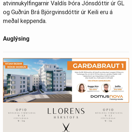
atvinnukylfingarnir Valdís Þóra Jónsdóttir úr GL
og Guðrún Brá Björgvinsdóttir úr Keili eru á
meðal keppenda.
Auglýsing