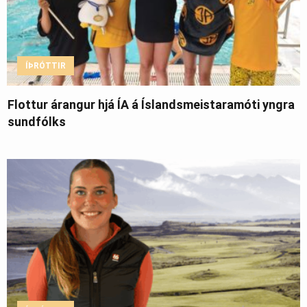
ÍÞRÓTTIR
Flottur árangur hjá ÍA á Íslandsmeistaramóti yngra
sundfólks