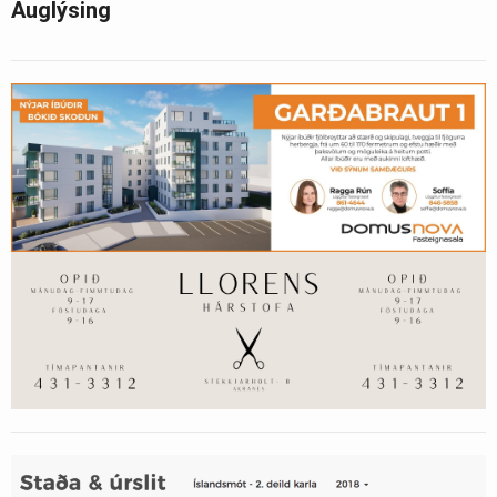
Auglýsing