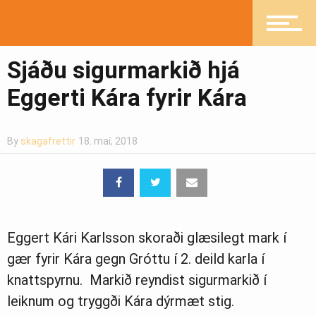
Pistlar
Sjáðu sigurmarkið hjá
Eggerti Kára fyrir Kára
Greinasafn
By
skagafrettir
18. maí, 2018
Ljósmyndasafn
Eggert Kári Karlsson skoraði glæsilegt mark í
gær fyrir Kára gegn Gróttu í 2. deild karla í
knattspyrnu. Markið reyndist sigurmarkið í
leiknum og tryggði Kára dýrmæt stig.