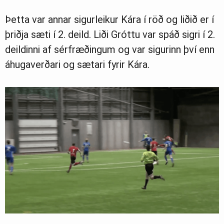
Þetta var annar sigurleikur Kára í röð og liðið er í
þriðja sæti í 2. deild. Liði Gróttu var spáð sigri í 2.
deildinni af sérfræðingum og var sigurinn því enn
áhugaverðari og sætari fyrir Kára.