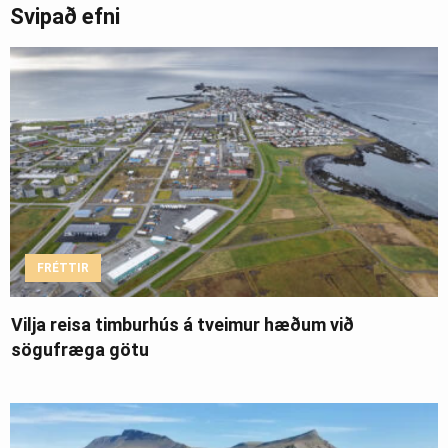
Svipað efni
FRÉTTIR
Vilja reisa timburhús á tveimur hæðum við
sögufræga götu