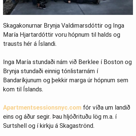
Skagakonurnar Brynja Valdimarsdóttir og Inga
María Hjartardóttir voru hópnum til halds og
trausts hér á Íslandi.
Inga María stundaði nám við Berklee í Boston og
Brynja stundaði einnig tónlistarnám í
Bandaríkjunum og þekkir marga úr hópnum sem
kom til Íslands.
Apartmentsessionsnyc.com
fór víða um landið
eins og áður segir. Þau hljóðrituðu lög m.a. í
Surtshell og í kirkju á Skagaströnd.