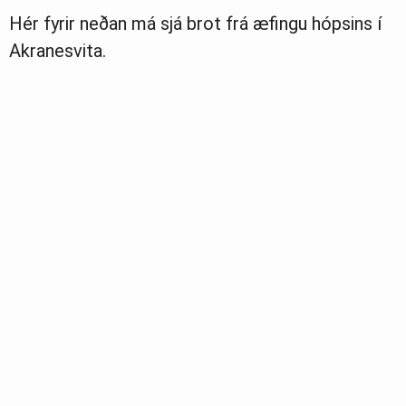
Hér fyrir neðan má sjá brot frá æfingu hópsins í
Akranesvita.