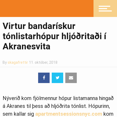
Mannlíf
Virtur bandarískur
Heilsueflandi samfélag
tónlistarhópur hljóðritaði í
Akranesvita
Pistlar
By
skagafrettir
11. október, 2018
Greinasafn
Nýverið kom fjölmennur hópur listamanna hingað
Ljósmyndasafn
á Akranes til þess að hljóðrita tónlist. Hópurinn,
sem kallar sig
apartmentsessionsnyc.com
kom