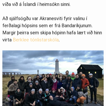
víða við á Íslandi í heimsókn sinni.
Að sjálfsögðu var Akranesviti fyrir valinu í
ferðalagi hópsins sem er frá Bandaríkjunum.
Margir þeirra sem skipa hópinn hafa lært við hinn
virta
Berklee tónlistarskóla
.