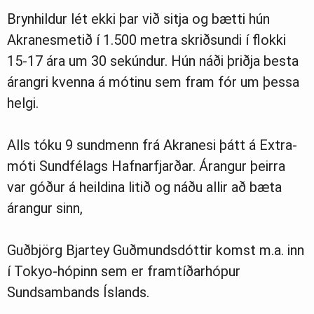
Brynhildur lét ekki þar við sitja og bætti hún
Akranesmetið í 1.500 metra skriðsundi í flokki
15-17 ára um 30 sekúndur. Hún náði þriðja besta
árangri kvenna á mótinu sem fram fór um þessa
helgi.
Alls tóku 9 sundmenn frá Akranesi þátt á Extra-
móti Sundfélags Hafnarfjarðar. Árangur þeirra
var góður á heildina litið og náðu allir að bæta
árangur sinn,
Guðbjörg Bjartey Guðmundsdóttir komst m.a. inn
í Tokyo-hópinn sem er framtíðarhópur
Sundsambands Íslands.