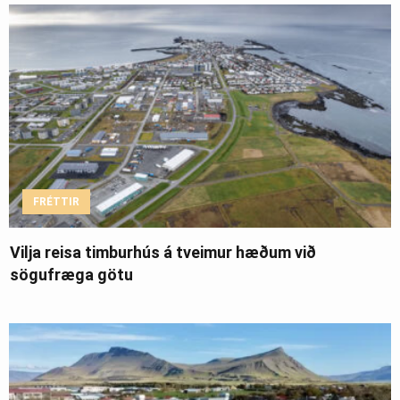
FRÉTTIR
Vilja reisa timburhús á tveimur hæðum við
sögufræga götu