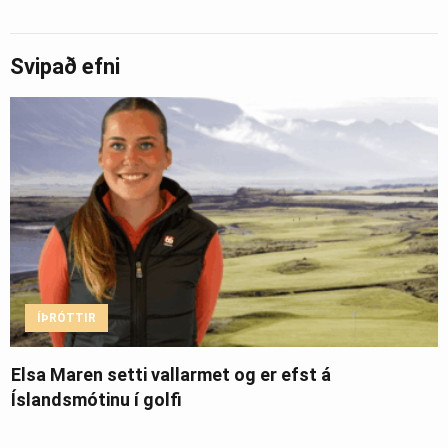
Svipað efni
ÍÞRÓTTIR
Elsa Maren setti vallarmet og er efst á
Íslandsmótinu í golfi