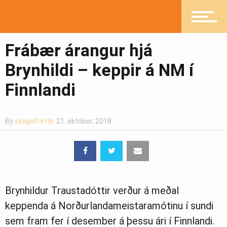
Mannlíf
Frábær árangur hjá
Brynhildi – keppir á NM í
Finnlandi
Heilsueflandi samfélag
By
skagafrettir
21. október, 2018
Pistlar
Greinasafn
Brynhildur Traustadóttir verður á meðal
keppenda á Norðurlandameistaramótinu í sundi
sem fram fer í desember á þessu ári í Finnlandi.
Ljósmyndasafn