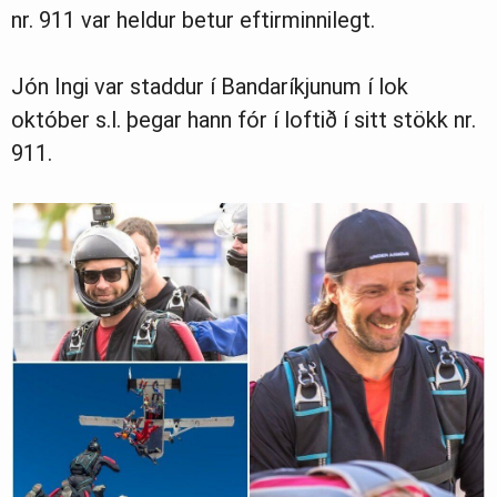
nr. 911 var heldur betur eftirminnilegt.
Jón Ingi var staddur í Bandaríkjunum í lok
október s.l. þegar hann fór í loftið í sitt stökk nr.
911.