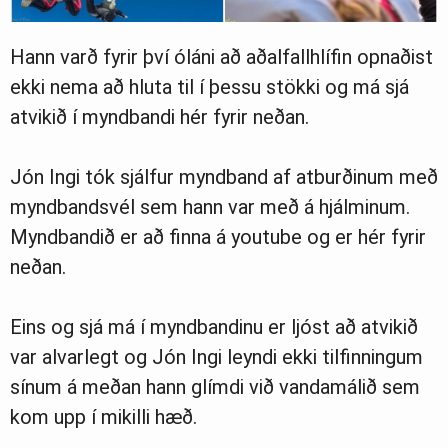
Hann varð fyrir því óláni að aðalfallhlífin opnaðist
ekki nema að hluta til í þessu stökki og má sjá
atvikið í myndbandi hér fyrir neðan.
Jón Ingi tók sjálfur myndband af atburðinum með
myndbandsvél sem hann var með á hjálminum.
Myndbandið er að finna á youtube og er hér fyrir
neðan.
Eins og sjá má í myndbandinu er ljóst að atvikið
var alvarlegt og Jón Ingi leyndi ekki tilfinningum
sínum á meðan hann glímdi við vandamálið sem
kom upp í mikilli hæð.