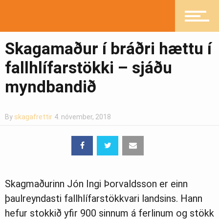
Heilsueflandi samfélag
Skagamaður í bráðri hættu í
fallhlífarstökki – sjáðu
myndbandið
Pistlar
By
skagafrettir
4. nóvember, 2018
Greinasafn
Ljósmyndasafn
Skagmaðurinn Jón Ingi Þorvaldsson er einn
þaulreyndasti fallhlífarstökkvari landsins. Hann
hefur stokkið yfir 900 sinnum á ferlinum og stökk