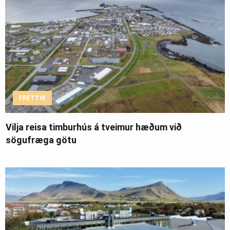
FRÉTTIR
Vilja reisa timburhús á tveimur hæðum við
sögufræga götu