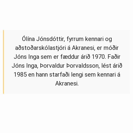
Ólína Jónsdóttir, fyrrum kennari og
aðstoðarskólastjóri á Akranesi, er móðir
Jóns Inga sem er fæddur árið 1970. Faðir
Jóns Inga, Þorvaldur Þorvaldsson, lést árið
1985 en hann starfaði lengi sem kennari á
Akranesi.