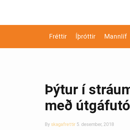
Fréttir
Íþróttir
Mannlíf
Þýtur í stráu
með útgáfutó
By
skagafrettir
5. desember, 2018