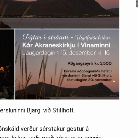
luninni Bjargi við Stillholt.
ónskáld verður sérstakur gestur á