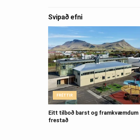
Svipað efni
FRÉTTIR
Eitt tilboð barst og framkvæmdum
frestað