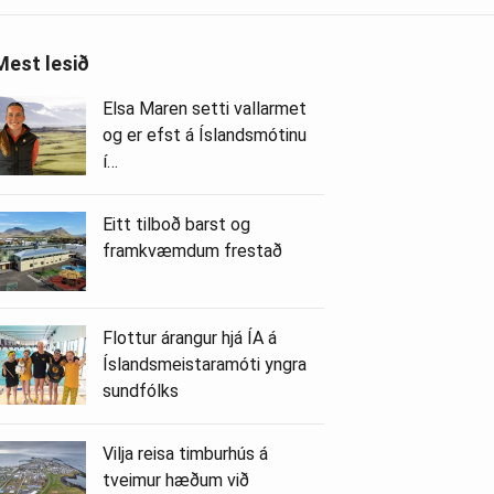
Mest lesið
Elsa Maren setti vallarmet
og er efst á Íslandsmótinu
í…
Eitt tilboð barst og
framkvæmdum frestað
Flottur árangur hjá ÍA á
Íslandsmeistaramóti yngra
sundfólks
Vilja reisa timburhús á
tveimur hæðum við