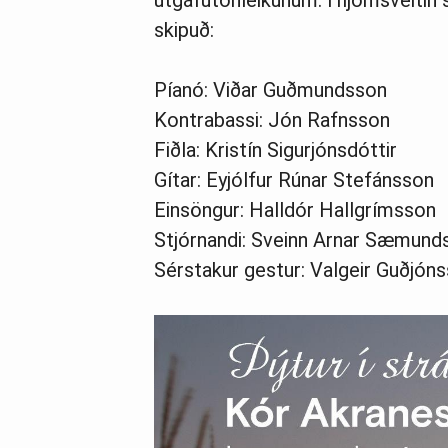
útgáfutónleikunum. Hljómsveitin 
skipuð:
Píanó: Viðar Guðmundsson
Kontrabassi: Jón Rafnsson
Fiðla: Kristín Sigurjónsdóttir
Gítar: Eyjólfur Rúnar Stefánsson
Einsöngur: Halldór Hallgrímsson
Stjórnandi: Sveinn Arnar Sæmund
Sérstakur gestur: Valgeir Guðjón