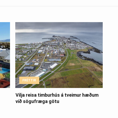
FRÉTTIR
Vilja reisa timburhús á tveimur hæðum
við sögufræga götu