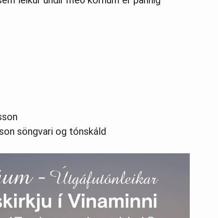
sem leikur undir með kórnum er þannig
sson
sson söngvari og tónskáld