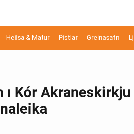
Heilsa & Matur
Pistlar
Greinasafn
L
m ı Kór Akraneskirkju
naleika