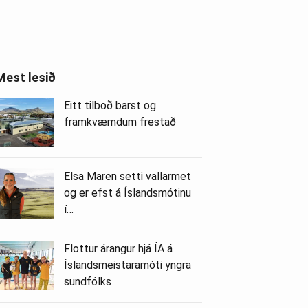
Mest lesið
Eitt tilboð barst og
framkvæmdum frestað
Elsa Maren setti vallarmet
og er efst á Íslandsmótinu
í…
Flottur árangur hjá ÍA á
Íslandsmeistaramóti yngra
sundfólks