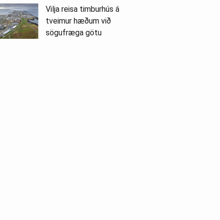
Vilja reisa timburhús á
tveimur hæðum við
sögufræga götu