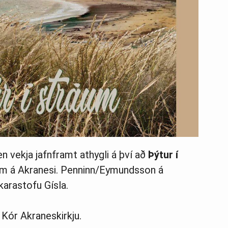
n vekja jafnframt athygli á því að
Þýtur í
ðum á Akranesi. Penninn/Eymundsson á
karastofu Gísla.
 Kór Akraneskirkju.