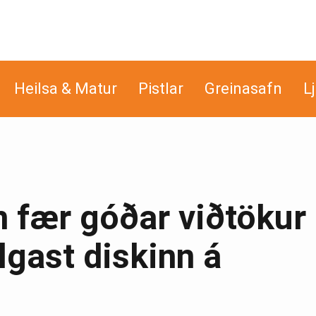
Heilsa & Matur
Pistlar
Greinasafn
L
m fær góðar viðtökur 
lgast diskinn á