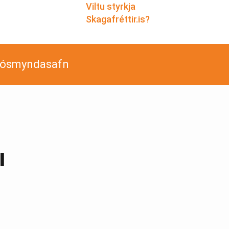
Viltu styrkja
Skagafréttir.is?
jósmyndasafn
ı