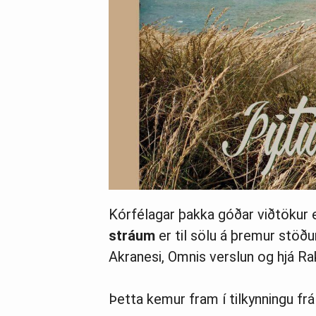
Kórfélagar þakka góðar viðtökur e
stráum
er til sölu á þremur stö
Akranesi, Omnis verslun og hjá Ra
Þetta kemur fram í tilkynningu frá