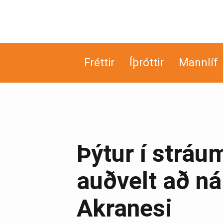
Fréttir
Íþróttir
Mannlíf
Þýtur í stráu
auðvelt að ná
Akranesi