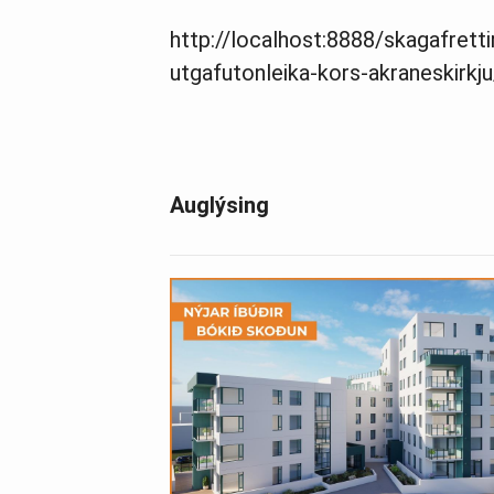
http://localhost:8888/skagafrett
utgafutonleika-kors-akraneskirkju
Auglýsing