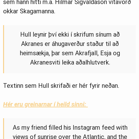
sem hann hitti m.a. Hilmar Sigvaldason vitavörð
okkar Skagamanna.
Hull leynir því ekki í skrifum sínum að
Akranes er áhugaverður staður til að
heimsækja, þar sem Akrafjall, Esja og
Akranesviti leika aðalhlutverk.
Textinn sem Hull skrifaði er hér fyrir neðan.
Hér eru greinarnar í heild sinni:
As my friend filled his Instagram feed with
views of sunrise over the Atlantic, and the