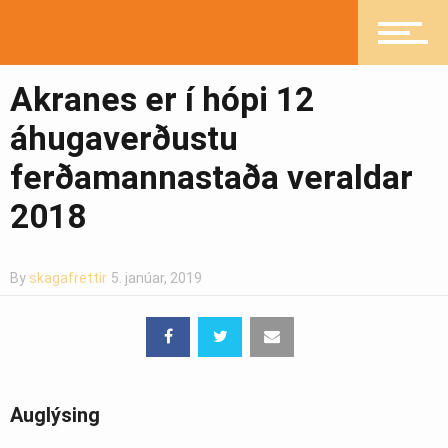
Heilsueflandi samfélag
Akranes er í hópi 12
Pistlar
áhugaverðustu
ferðamannastaða veraldar
Greinasafn
2018
Ljósmyndasafn
By
skagafrettir
5. janúar, 2019
Auglýsing