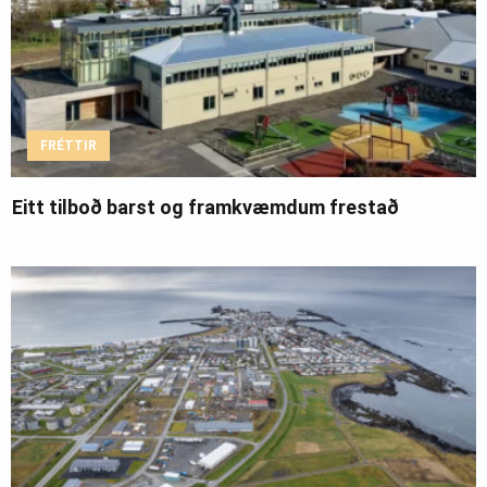
FRÉTTIR
Eitt tilboð barst og framkvæmdum frestað