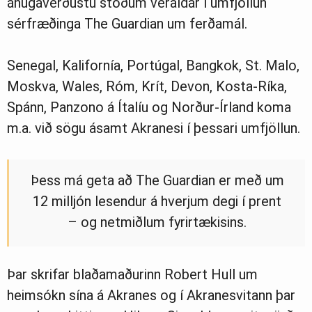
áhugaverðustu stöðum veraldar í umfjöllun
sérfræðinga The Guardian um ferðamál.
Senegal, Kalifornía, Portúgal, Bangkok, St. Malo,
Moskva, Wales, Róm, Krít, Devon, Kosta-Ríka,
Spánn, Panzono á Ítalíu og Norður-Írland koma
m.a. við sögu ásamt Akranesi í þessari umfjöllun.
Þess má geta að The Guardian er með um
12 milljón lesendur á hverjum degi í prent
– og netmiðlum fyrirtækisins.
Þar skrifar blaðamaðurinn Robert Hull um
heimsókn sína á Akranes og í Akranesvitann þar