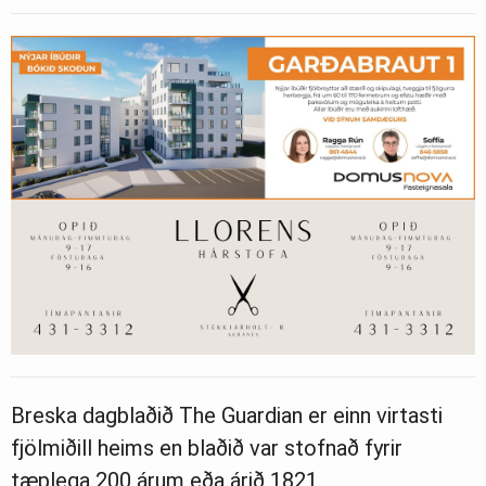
Breska dagblaðið The Guardian er einn virtasti
fjölmiðill heims en blaðið var stofnað fyrir
tæplega 200 árum eða árið 1821.