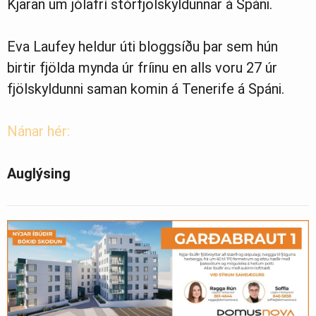
Kjaran um jólafrí stórfjölskyldunnar á Spáni.
Eva Laufey heldur úti bloggsíðu þar sem hún
birtir fjölda mynda úr fríinu en alls voru 27 úr
fjölskyldunni saman komin á Tenerife á Spáni.
Nánar hér:
Auglýsing