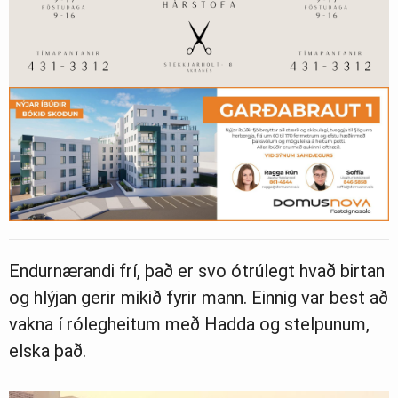
Ljósmyndasafn
Endurnærandi frí, það er svo ótrúlegt hvað birtan
og hlýjan gerir mikið fyrir mann. Einnig var best að
vakna í rólegheitum með Hadda og stelpunum,
elska það.