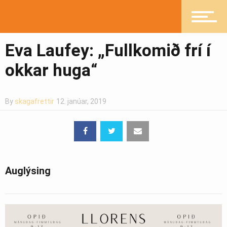
Íþróttir
Eva Laufey: „Fullkomið frí í
Mannlíf
okkar huga“
By
skagafrettir
12. janúar, 2019
Heilsueflandi samfélag
Pistlar
Auglýsing
Greinasafn