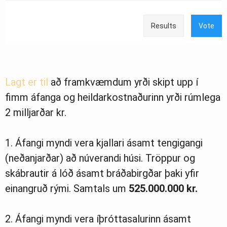
Results
Vote
Lagt er til
að framkvæmdum yrði skipt upp í
fimm áfanga og heildarkostnaðurinn yrði rúmlega
2 milljarðar kr.
1. Áfangi myndi vera kjallari ásamt tengigangi
(neðanjarðar) að núverandi húsi. Tröppur og
skábrautir á lóð ásamt bráðabirgðar þaki yfir
einangruð rými. Samtals um
525.000.000 kr.
2. Áfangi myndi vera íþróttasalurinn ásamt