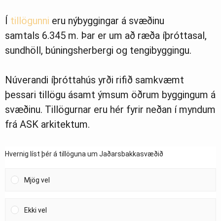
Í
tillögunni
eru nýbyggingar á svæðinu
samtals 6.345 m. Þar er um að ræða íþróttasal,
sundhöll, búningsherbergi og tengibyggingu.
Núverandi íþróttahús yrði rifið samkvæmt
þessari tillögu ásamt ýmsum öðrum byggingum á
svæðinu. Tillögurnar eru hér fyrir neðan í myndum
frá ASK arkitektum.
Hvernig líst þér á tillöguna um Jaðarsbakkasvæðið
Mjög vel
Ekki vel