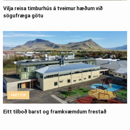
Vilja reisa timburhús á tveimur hæðum við
sögufræga götu
FRÉTTIR
Eitt tilboð barst og framkvæmdum frestað