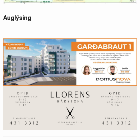
Auglýsing