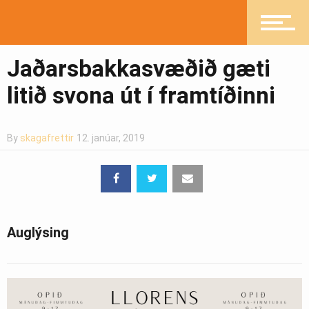
Ljósmyndasafn
Jaðarsbakkasvæðið gæti
litið svona út í framtíðinni
By
skagafrettir
12. janúar, 2019
Auglýsing