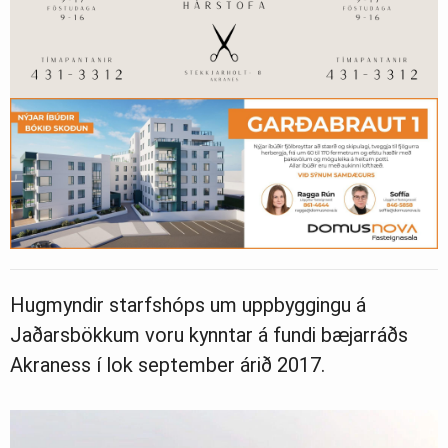
Hugmyndir starfshóps um uppbyggingu á
Jaðarsbökkum voru kynntar á fundi bæjarráðs
Akraness í lok september árið 2017.