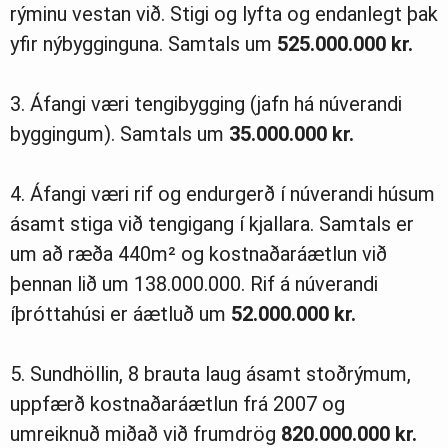
rýminu vestan við. Stigi og lyfta og endanlegt þak
yfir nýbygginguna. Samtals um
525.000.000 kr.
3. Áfangi væri tengibygging (jafn há núverandi
byggingum). Samtals um
35.000.000 kr.
4. Áfangi væri rif og endurgerð í núverandi húsum
ásamt stiga við tengigang í kjallara. Samtals er
um að ræða 440m² og kostnaðaráætlun við
þennan lið um 138.000.000. Rif á núverandi
íþróttahúsi er áætluð um
52.000.000 kr.
5. Sundhöllin, 8 brauta laug ásamt stoðrýmum,
uppfærð kostnaðaráætlun frá 2007 og
umreiknuð miðað við frumdrög
820.000.000 kr.