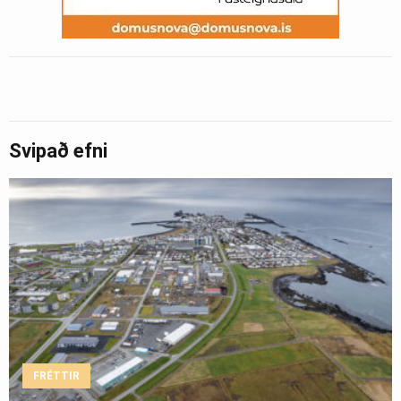
Svipað efni
FRÉTTIR