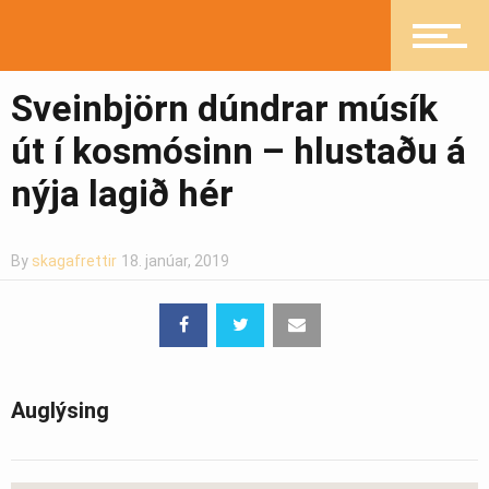
Heilsueflandi samfélag
Sveinbjörn dúndrar músík
Pistlar
út í kosmósinn – hlustaðu á
nýja lagið hér
Greinasafn
By
skagafrettir
18. janúar, 2019
Ljósmyndasafn
Auglýsing