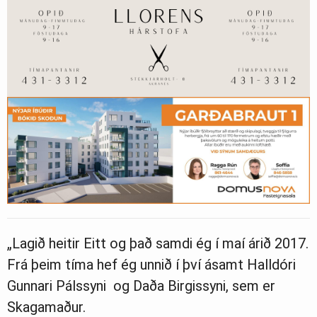
„Lagið heitir Eitt og það samdi ég í maí árið 2017.
Frá þeim tíma hef ég unnið í því ásamt Halldóri
Gunnari Pálssyni og Daða Birgissyni, sem er
Skagamaður.