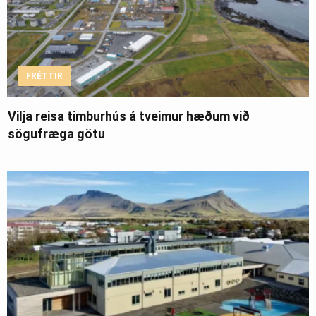
FRÉTTIR
Vilja reisa timburhús á tveimur hæðum við
sögufræga götu