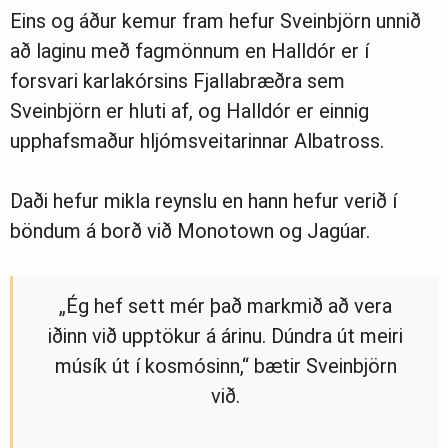
Eins og áður kemur fram hefur Sveinbjörn unnið
að laginu með fagmönnum en Halldór er í
forsvari karlakórsins Fjallabræðra sem
Sveinbjörn er hluti af, og Halldór er einnig
upphafsmaður hljómsveitarinnar Albatross.
Daði hefur mikla reynslu en hann hefur verið í
böndum á borð við Monotown og Jagúar.
„Ég hef sett mér það markmið að vera
iðinn við upptökur á árinu. Dúndra út meiri
músík út í kosmósinn,“ bætir Sveinbjörn
við.