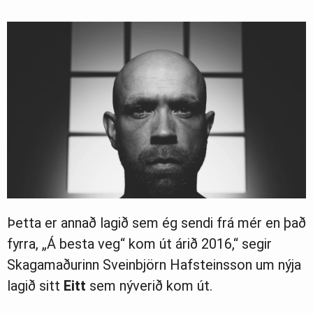
Þetta er annað lagið sem ég sendi frá mér en það
fyrra, „Á besta veg“ kom út árið 2016,“ segir
Skagamaðurinn Sveinbjörn Hafsteinsson um nýja
lagið sitt
Eitt
sem nýverið kom út.