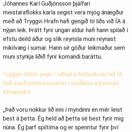
Jóhannes Karl Guðjónsson þjálfari
meistaraflokks karla segist vera mjög ánægður
með að Tryggvi Hrafn hafi gengið til liðs við ÍA á
nýjan leik. Þrátt fyrir ungan aldur hafi hann spilað í
efstu deild áður og slík reynsla muni reynast
mikilvæg í sumar. Hann sé góður leikmaður sem
muni styrkja liðið fyrir komandi baráttu.
Tryggvi Hrafn segir í viðtali á fotbolti.net að ÍA
hafi verið besti kosturinn í stöðunni á þessum
tímapunkti.
„Það voru nokkur lið inni í myndinni en mér leist
best á þetta. Ég held að þetta sé best fyrir mig
núna. Ég þarf spiltíma og er spenntur fyrir því