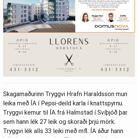
Skagamaðurinn Tryggvi Hrafn Haraldsson mun
leika með ÍA í Pepsi-deild karla í knattspyrnu.
Tryggvi kemur til ÍA frá Halmstad í Svíþjóð þar
sem hann lék 27 leik og skoraði þrjú mörk.
Tryggvi lék alls 33 leiki með mfl. ÍA áður hann