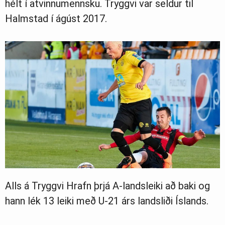
hélt í atvinnumennsku. Tryggvi var seldur til
Halmstad í ágúst 2017.
Alls á Tryggvi Hrafn þrjá A-landsleiki að baki og
hann lék 13 leiki með U-21 árs landsliði Íslands.