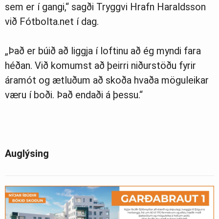
sem er í gangi,“ sagði Tryggvi Hrafn Haraldsson
við Fótbolta.net í dag.
„Það er búið að liggja í loftinu að ég myndi fara
héðan. Við komumst að þeirri niðurstöðu fyrir
áramót og ætluðum að skoða hvaða möguleikar
væru í boði. Það endaði á þessu.“
Auglýsing