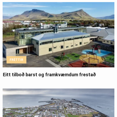
FRÉTTIR
Eitt tilboð barst og framkvæmdum frestað