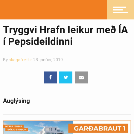
Heilsueflandi samfélag
Tryggvi Hrafn leikur með ÍA
í Pepsideildinni
Pistlar
By
skagafrettir
28. janúar, 2019
Greinasafn
Auglýsing
Ljósmyndasafn