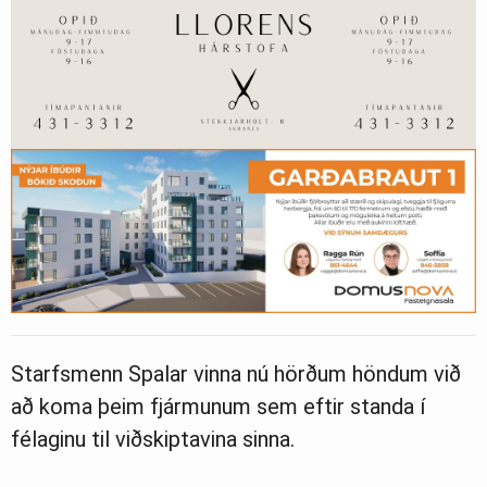
Starfsmenn Spalar vinna nú hörðum höndum við
að koma þeim fjármunum sem eftir standa í
félaginu til viðskiptavina sinna.