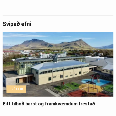
Svipað efni
FRÉTTIR
Eitt tilboð barst og framkvæmdum frestað