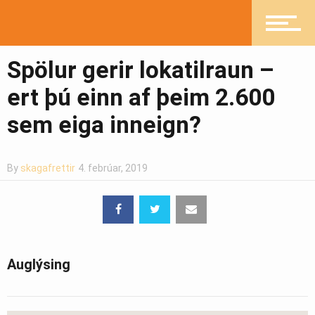
Mannlíf
Spölur gerir lokatilraun –
Heilsueflandi samfélag
ert þú einn af þeim 2.600
sem eiga inneign?
Pistlar
By
skagafrettir
4. febrúar, 2019
Greinasafn
Auglýsing
Ljósmyndasafn