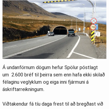
Á undanförnum dögum hefur Spölur póstlagt
um 2.600 bréf til þeirra sem enn hafa ekki skilað
félaginu veglyklum og eiga inni fjármuni á
áskriftarreikningum.
Viðtakendur fá tíu daga frest til að bregðast við