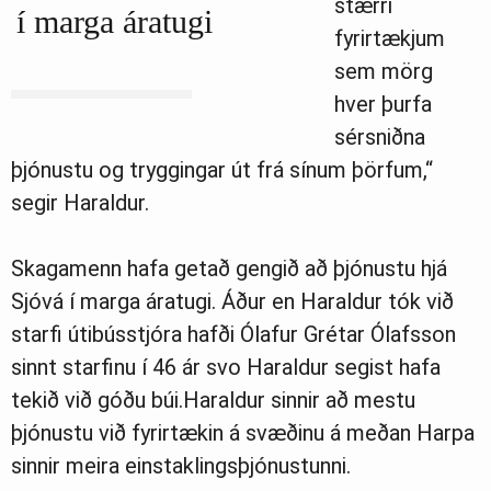
stærri
í marga áratugi
fyrirtækjum
sem mörg
hver þurfa
sérsniðna
þjónustu og tryggingar út frá sínum þörfum,“
segir Haraldur.
Skagamenn hafa getað gengið að þjónustu hjá
Sjóvá í marga áratugi
. Áður en Haraldur tók við
starfi útibússtjóra hafði Ólafur Grétar Ólafsson
sinnt starfinu í 46 ár svo Haraldur segist hafa
tekið við góðu búi.
Haraldur sinnir að mestu
þjónustu við fyrirtækin á svæðinu á meðan Harpa
sinnir meira einstaklingsþjónustunni.