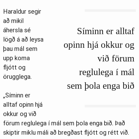
Haraldur segir
að mikil
Síminn er alltaf
áhersla sé
lögð á að leysa
opinn hjá okkur og
þau mál sem
við förum
upp koma
fljótt og
reglulega í mál
örugglega.
sem þola enga bið
„Síminn er
alltaf opinn hjá
okkur og við
förum reglulega í mál sem þola enga bið. Það
skiptir miklu máli að bregðast fljótt og rétt við.