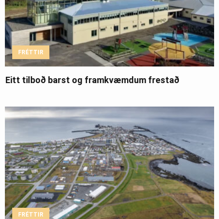
FRÉTTIR
Eitt tilboð barst og framkvæmdum frestað
FRÉTTIR