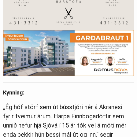
Kynning:
„Ég hóf störf sem útibússtjóri hér á Akranesi
fyrir tveimur árum. Harpa Finnbogadóttir sem
unnið hefur hjá Sjóvá í 15 ár tók vel á móti mér
enda þekkir hún þessi mál út og inn,“ segir