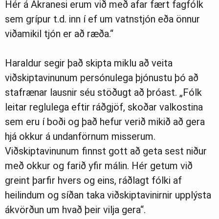
Hér á Akranesi erum við með afar fært fagfólk
sem grípur t.d. inn í ef um vatnstjón eða önnur
viðamikil tjón er að ræða.“
Haraldur segir það skipta miklu að veita
viðskiptavinunum persónulega þjónustu þó að
stafrænar lausnir séu stöðugt að þróast. „Fólk
leitar reglulega eftir ráðgjöf, skoðar valkostina
sem eru í boði og það hefur verið mikið að gera
hjá okkur á undanförnum misserum.
Viðskiptavinunum finnst gott að geta sest niður
með okkur og farið yfir málin. Hér getum við
greint þarfir hvers og eins, ráðlagt fólki af
heilindum og síðan taka viðskiptavinirnir upplýsta
ákvörðun um hvað þeir vilja gera“.