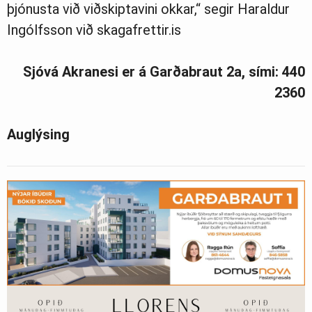
þjónusta við viðskiptavini okkar,“ segir Haraldur
Ingólfsson við skagafrettir.is
Sjóvá Akranesi er á Garðabraut 2a, sími: 440
2360
Auglýsing