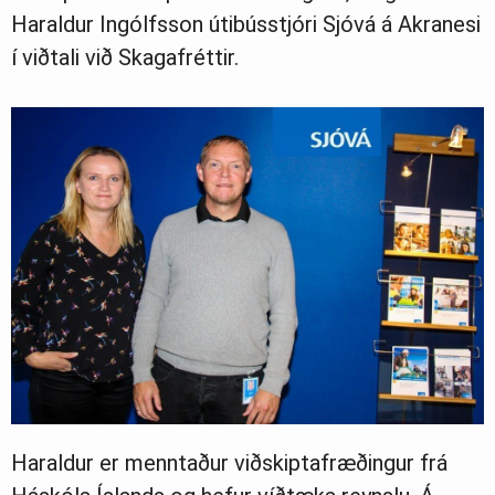
Haraldur Ingólfsson útibússtjóri Sjóvá á Akranesi
í viðtali við Skagafréttir.
Haraldur er menntaður viðskiptafræðingur frá