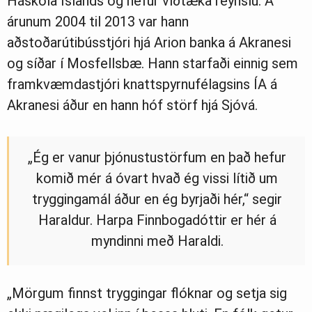
Háskóla Íslands og hefur víðtæka reynslu. Á
árunum 2004 til 2013 var hann
aðstoðarútibússtjóri hjá Arion banka á Akranesi
og síðar í Mosfellsbæ. Hann starfaði einnig sem
framkvæmdastjóri knattspyrnufélagsins ÍA á
Akranesi áður en hann hóf störf hjá Sjóvá.
„Ég er vanur þjónustustörfum en það hefur
komið mér á óvart hvað ég vissi lítið um
tryggingamál áður en ég byrjaði hér,“ segir
Haraldur. Harpa Finnbogadóttir er hér á
myndinni með Haraldi.
„Mörgum finnst tryggingar flóknar og setja sig