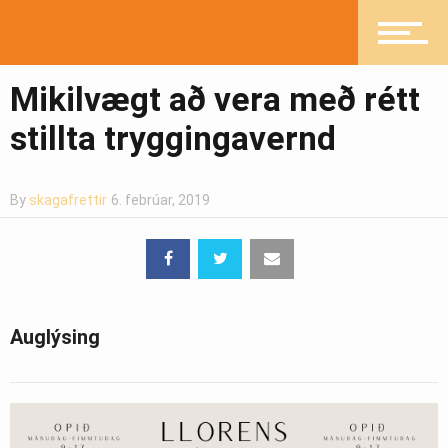
Greinasafn
Mikilvægt að vera með rétt
stillta tryggingavernd
Ljósmyndasafn
By
skagafrettir
6. febrúar, 2019
Auglýsing