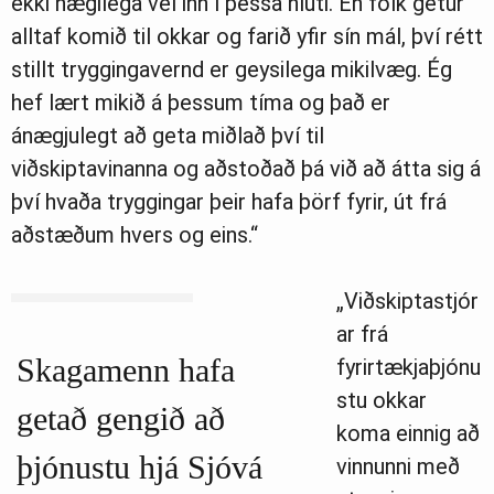
ekki nægilega vel inn í þessa hluti. En fólk getur
alltaf komið til okkar og farið yfir sín mál, því rétt
stillt tryggingavernd er geysilega mikilvæg. Ég
hef lært mikið á þessum tíma og það er
ánægjulegt að geta miðlað því til
viðskiptavinanna og aðstoðað þá við að átta sig á
því hvaða tryggingar þeir hafa þörf fyrir, út frá
aðstæðum hvers og eins.“
„Viðskiptastjór
ar frá
Skagamenn hafa
fyrirtækjaþjónu
stu okkar
getað gengið að
koma einnig að
þjónustu hjá Sjóvá
vinnunni með