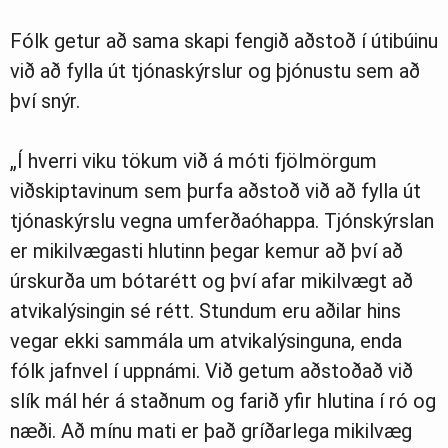
Fólk getur að sama skapi fengið aðstoð í útibúinu
við að fylla út tjónaskýrslur og þjónustu sem að
því snýr.
„Í hverri viku tökum við á móti fjölmörgum
viðskiptavinum sem þurfa aðstoð við að fylla út
tjónaskýrslu vegna umferðaóhappa. Tjónskýrslan
er mikilvægasti hlutinn þegar kemur að því að
úrskurða um bótarétt og því afar mikilvægt að
atvikalýsingin sé rétt. Stundum eru aðilar hins
vegar ekki sammála um atvikalýsinguna, enda
fólk jafnvel í uppnámi. Við getum aðstoðað við
slík mál hér á staðnum og farið yfir hlutina í ró og
næði. Að mínu mati er það gríðarlega mikilvæg