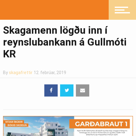
Heilsueflandi samfélag
Skagamenn lögðu inn í
Pistlar
reynslubankann á Gullmóti
KR
Greinasafn
By
skagafrettir
12. febrúar, 2019
Ljósmyndasafn