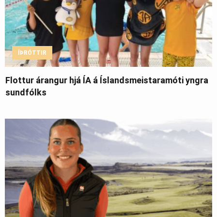
ÍÞRÓTTIR
Flottur árangur hjá ÍA á Íslandsmeistaramóti yngra
sundfólks