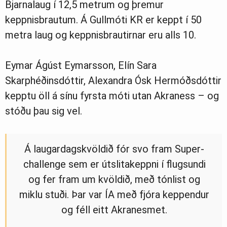
Bjarnalaug í 12,5 metrum og þremur
keppnisbrautum. Á Gullmóti KR er keppt í 50
metra laug og keppnisbrautirnar eru alls 10.
Eymar Ágúst Eymarsson, Elín Sara
Skarphéðinsdóttir, Alexandra Ósk Hermóðsdóttir
kepptu öll á sínu fyrsta móti utan Akraness – og
stóðu þau sig vel.
Á laugardagskvöldið fór svo fram Super-
challenge sem er útslitakeppni í flugsundi
og fer fram um kvöldið, með tónlist og
miklu stuði. Þar var ÍA með fjóra keppendur
og féll eitt Akranesmet.