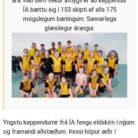
ára. Það sem vekur athygli er að keppendur
ÍA bættu sig í 153 skipti af alls 175
mögulegum bætingum. Sannarlega
glæsilegur árangur.
Yngstu keppendurnir frá ÍA fengu eldskírn í nýjum
og framandi aðstæðum. Þessi hópur æfir í