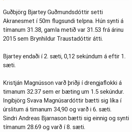
Guðbjörg Bjartey Guðmundsdóttir setti
Akranesmet í 50m flugsundi telpna. Hún synti á
tímanum 31.38, gamla metið var 31.53 frá árinu
2015 sem Brynhildur Traustadóttir átti.
Bjartey endaði í 2. sæti, 0,12 sekúndum á eftir 1.
sæti.
Kristján Magnússon varð þriðji í drengjaflokki á
timanum 32.37 sem er bæting um 1.5 sekúndur.
Ingibjörg Svava Magnúsardóttir bætti sig líka í
úrslitum á timanum 34,90 og varð i 6. sæti.
Sindri Andreas Bjarnason bætti sig einnig og synti
tímanum 28.69 og varð í 8. sæti.