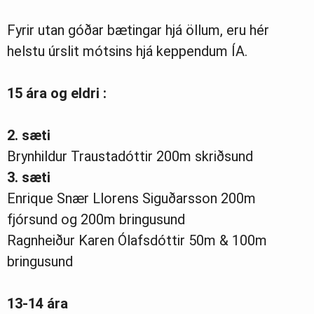
Fyrir utan góðar bætingar hjá öllum, eru hér
helstu úrslit mótsins hjá keppendum ÍA.
15 ára og eldri :
2. sæti
Brynhildur Traustadóttir 200m skriðsund
3. sæti
Enrique Snær Llorens Siguðarsson 200m
fjórsund og 200m bringusund
Ragnheiður Karen Ólafsdóttir 50m & 100m
bringusund
13-14 ára