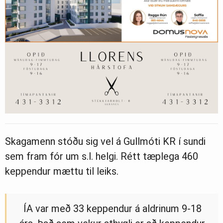
Skagamenn stóðu sig vel á Gullmóti KR í sundi
sem fram fór um s.l. helgi. Rétt tæplega 460
keppendur mættu til leiks.
ÍA var með 33 keppendur á aldrinum 9-18