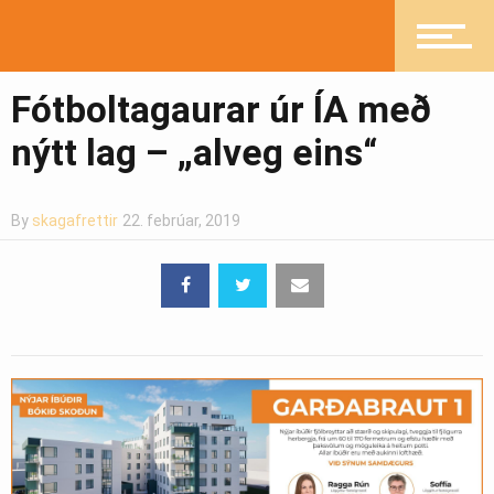
Mannlíf
Fótboltagaurar úr ÍA með
Heilsueflandi samfélag
nýtt lag – „alveg eins“
By
skagafrettir
22. febrúar, 2019
Pistlar
Greinasafn
Ljósmyndasafn