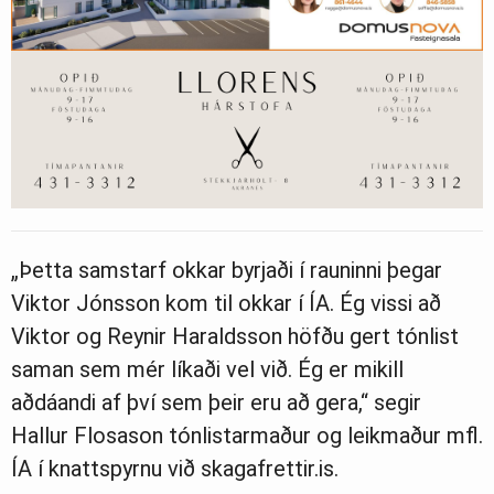
„Þetta samstarf okkar byrjaði í rauninni þegar
Viktor Jónsson kom til okkar í ÍA. Ég vissi að
Viktor og Reynir Haraldsson höfðu gert tónlist
saman sem mér líkaði vel við. Ég er mikill
aðdáandi af því sem þeir eru að gera,“ segir
Hallur Flosason tónlistarmaður og leikmaður mfl.
ÍA í knattspyrnu við skagafrettir.is.