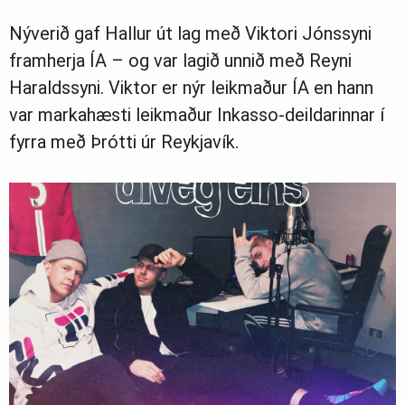
Nýverið gaf Hallur út lag með Viktori Jónssyni
framherja ÍA – og var lagið unnið með Reyni
Haraldssyni. Viktor er nýr leikmaður ÍA en hann
var markahæsti leikmaður Inkasso-deildarinnar í
fyrra með Þrótti úr Reykjavík.