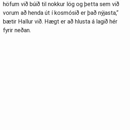
höfum við búið til nokkur lög og þetta sem við
vorum að henda út í kosmósið er það nýjasta,“
bætir Hallur við. Hægt er að hlusta á lagið hér
fyrir neðan.