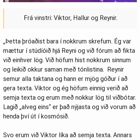
Frá vinstri: Viktor, Hallur og Reynir.
„Þetta þróaðist bara í nokkrum skrefum. Ég var
mættur í stúdíóið hjá Reyni og við fórum að fikta
við einhver lög. Við höfum hist nokkrum sinnum
og leikið okkur saman með tónlistina. Reynir
semur alla taktana og hann er mjög góður í að
gera texta. Viktor og ég höfum einnig verið að
semja texta og erum með nokkur lög til viðbótar.
Lagið „alveg eins“ er það nýjasta og við vorum að
henda því út í kosmósið.
Svo erum við Viktor líka að semja texta. Annars