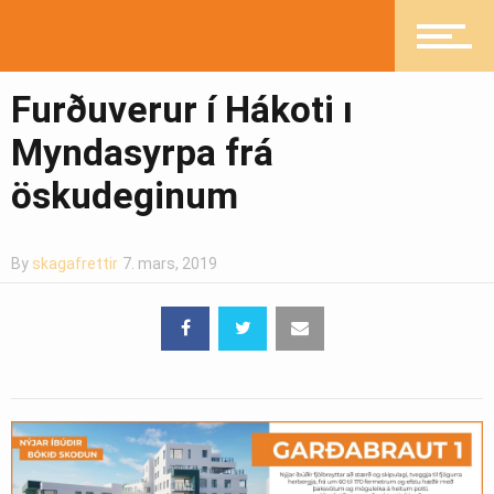
Furðuverur í Hákoti ı
Myndasyrpa frá
öskudeginum
By
skagafrettir
7. mars, 2019