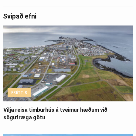
Svipað efni
FRÉTTIR
Vilja reisa timburhús á tveimur hæðum við
sögufræga götu