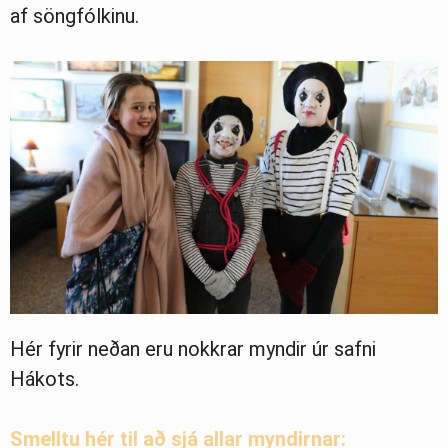
af söngfólkinu.
Hér fyrir neðan eru nokkrar myndir úr safni
Hákots.
Smelltu hér til að sjá allar myndirnar: