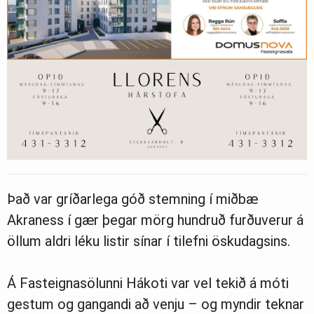
Það var gríðarlega góð stemning í miðbæ
Akraness í gær þegar mörg hundruð furðuverur á
öllum aldri léku listir sínar í tilefni öskudagsins.
Á Fasteignasölunni Hákoti var vel tekið á móti
gestum og gangandi að venju – og myndir teknar