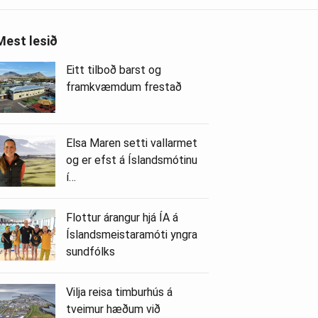
Mest lesið
Eitt tilboð barst og
framkvæmdum frestað
Elsa Maren setti vallarmet
og er efst á Íslandsmótinu
í…
Flottur árangur hjá ÍA á
Íslandsmeistaramóti yngra
sundfólks
Vilja reisa timburhús á
tveimur hæðum við