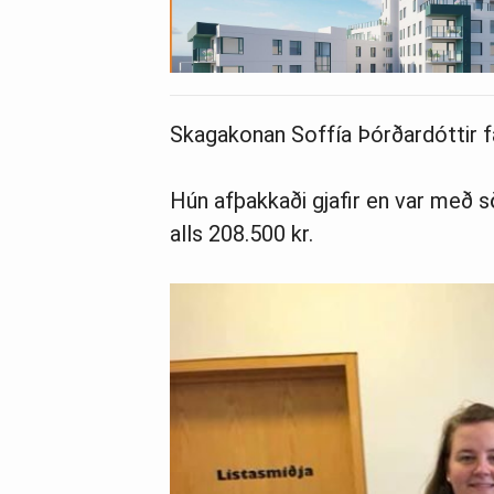
Skagakonan Soffía Þórðardóttir fa
Hún afþakkaði gjafir en var með s
alls 208.500 kr.