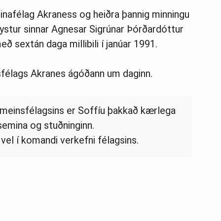
inafélag Akraness og heiðra þannig minningu
ystur sinnar Agnesar Sigrúnar Þórðardóttur
 sextán daga millibili í janúar 1991.
sfélags Akranes ágóðann um daginn.
bameinsfélagsins er Soffíu þakkað kærlega
lsemina og stuðninginn.
vel í komandi verkefni félagsins.