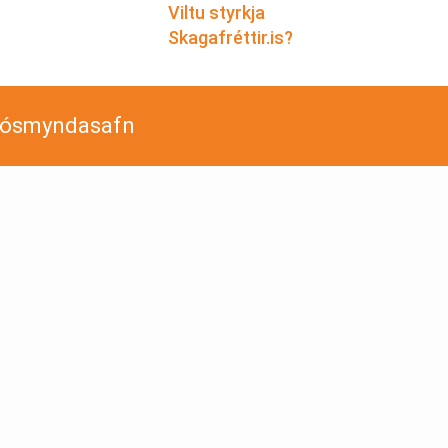
Viltu styrkja
Skagafréttir.is?
jósmyndasafn