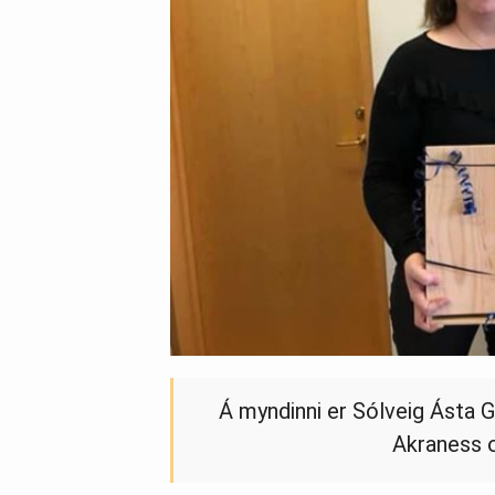
Á myndinni er Sólveig Ásta 
Akraness o