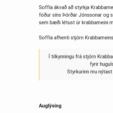
Soffía ákvað að styrkja Krabbame
föður síns Þórðar Jónssonar og s
sem bæði létust úr krabbameini með
Soffía afhenti stjórn Krabbamein
Í tilkynningu frá stjórn Krab
fyrir hugu
Styrkurinn mu nýtast 
Auglýsing