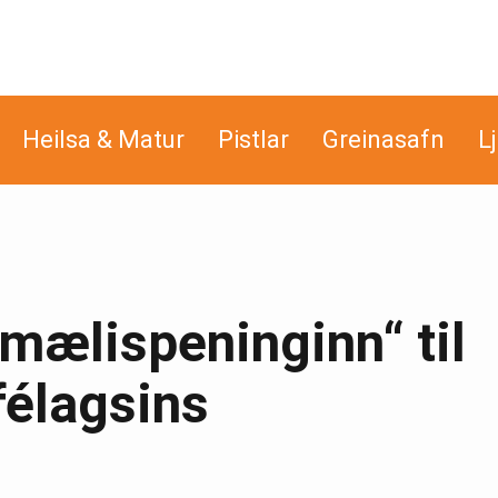
Heilsa & Matur
Pistlar
Greinasafn
L
fmælispeninginn“ til
élagsins