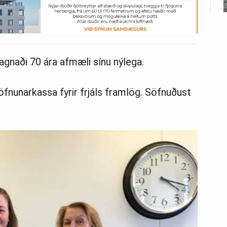
gnaði 70 ára afmæli sínu nýlega.
öfnunarkassa fyrir frjáls framlög. Söfnuðust