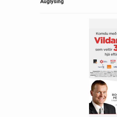
Auglýsing