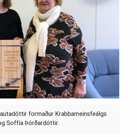
Gautadóttir formaður Krabbameinsfeálgs
g Soffía Þórðardóttir.