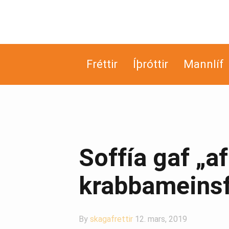
Fréttir
Íþróttir
Mannlíf
Soffía gaf „a
krabbameinsf
By
skagafrettir
12. mars, 2019