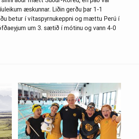
u sinni áður mætt Suður-Kóreu, en það var
íuleikum æskunnar. Liðin gerðu þar 1-1
fðu betur í vítaspyrnukeppni og mættu Perú í
höfðaeyjum um 3. sætið í mótinu og vann 4-0