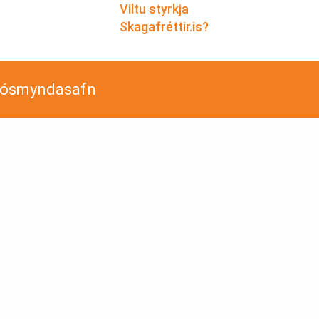
Viltu styrkja
Skagafréttir.is?
jósmyndasafn