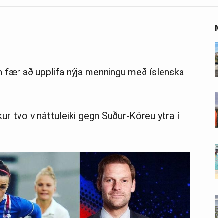
fær að upplifa nýja menningu með íslenska
kur tvo vináttuleiki gegn Suður-Kóreu ytra í