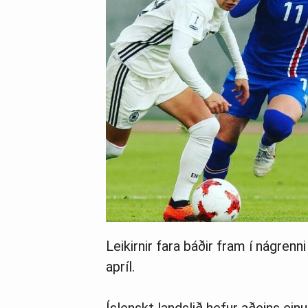
Leikirnir fara báðir fram í nágrenn
apríl.