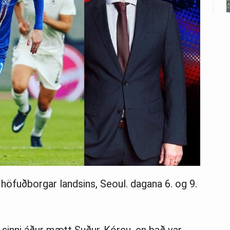
i höfuðborgar landsins, Seoul. dagana 6. og 9.