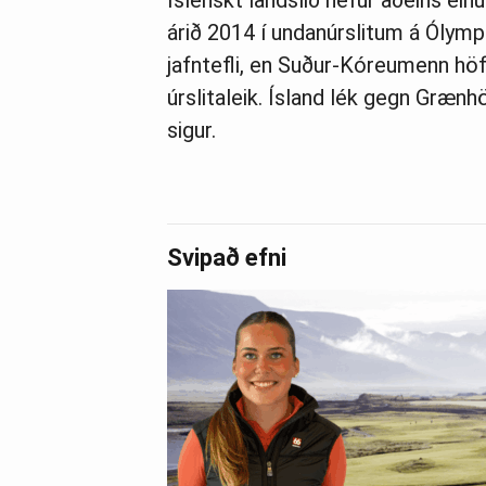
Íslenskt landslið hefur aðeins ein
árið 2014 í undanúrslitum á Ólymp
jafntefli, en Suður-Kóreumenn hö
úrslitaleik. Ísland lék gegn Græn
sigur.
Svipað efni