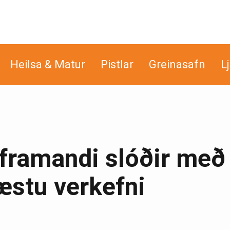
Heilsa & Matur
Pistlar
Greinasafn
L
 framandi slóðir með
næstu verkefni