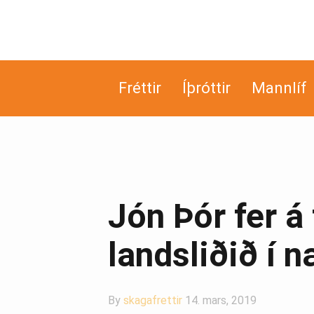
Fréttir
Íþróttir
Mannlíf
Jón Þór fer á
landsliðið í 
By
skagafrettir
14. mars, 2019