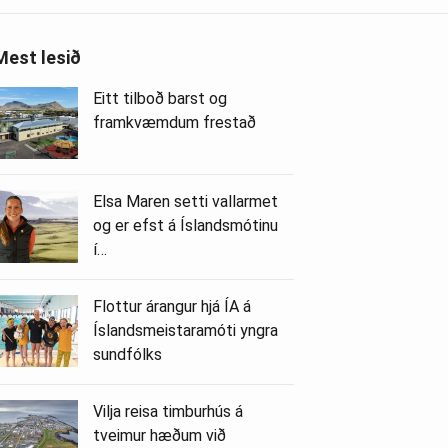
Mest lesið
Eitt tilboð barst og
framkvæmdum frestað
Elsa Maren setti vallarmet
og er efst á Íslandsmótinu
í…
Flottur árangur hjá ÍA á
Íslandsmeistaramóti yngra
sundfólks
Vilja reisa timburhús á
tveimur hæðum við