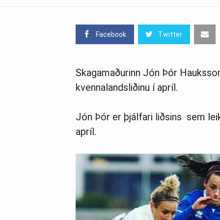
Facebook
Twitter
Skagamaðurinn Jón Þór Hauksson 
kvennalandsliðinu í apríl.
Jón Þór er þjálfari liðsins sem lei
apríl.