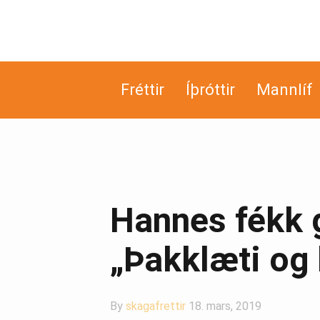
Fréttir
Íþróttir
Mannlíf
Hannes fékk g
„Þakklæti og 
By
skagafrettir
18. mars, 2019