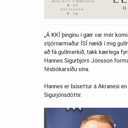
„Á KKÍ þinginu í gær var mér komi
stjórnarmaður ÍSÍ nældi í mig gull
að fá gullmerkið, takk kærlega fyr
Hannes Sigurbjörn Jónsson forma
fésbókarsíðu sína.
Hannes er búsettur á Akranesi en
Sigurjónsdóttir.