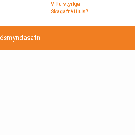
Viltu styrkja
Skagafréttir.is?
jósmyndasafn