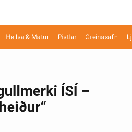
Heilsa & Matur
Pistlar
Greinasafn
L
ullmerki ÍSÍ –
heiður“