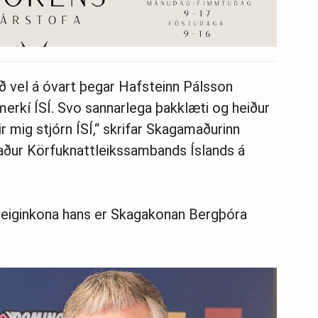
ð vel á óvart þegar Hafsteinn Pálsson
merkí ÍSÍ. Svo sannarlega þakklæti og heiður
ir mig stjórn ÍSÍ,“ skrifar Skagamaðurinn
ður Körfuknattleikssambands Íslands á
 eiginkona hans er Skagakonan Bergþóra