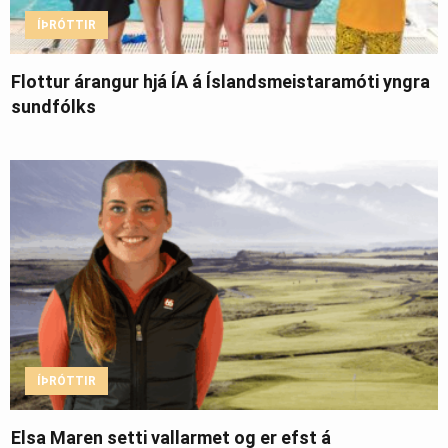
ÍÞRÓTTIR
Flottur árangur hjá ÍA á Íslandsmeistaramóti yngra
sundfólks
ÍÞRÓTTIR
Elsa Maren setti vallarmet og er efst á