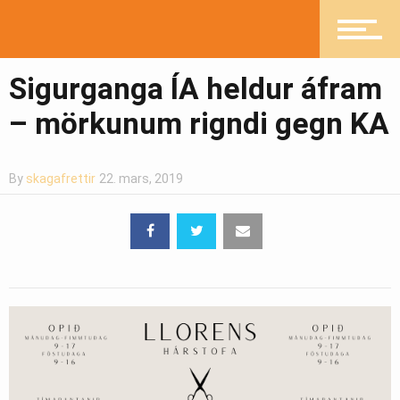
Heilsueflandi samfélag
Sigurganga ÍA heldur áfram
Pistlar
– mörkunum rigndi gegn KA
Greinasafn
By
skagafrettir
22. mars, 2019
Ljósmyndasafn