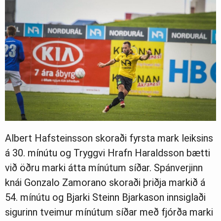
Albert Hafsteinsson skoraði fyrsta mark leiksins
á 30. mínútu og Tryggvi Hrafn Haraldsson bætti
við öðru marki átta mínútum síðar. Spánverjinn
knái Gonzalo Zamorano skoraði þriðja markið á
54. mínútu og Bjarki Steinn Bjarkason innsiglaði
sigurinn tveimur mínútum síðar með fjórða marki