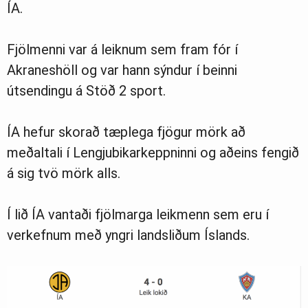
ÍA.
Fjölmenni var á leiknum sem fram fór í
Akraneshöll og var hann sýndur í beinni
útsendingu á Stöð 2 sport.
ÍA hefur skorað tæplega fjögur mörk að
meðaltali í Lengjubikarkeppninni og aðeins fengið
á sig tvö mörk alls.
Í lið ÍA vantaði fjölmarga leikmenn sem eru í
verkefnum með yngri landsliðum Íslands.