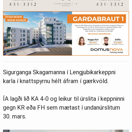
Sigurganga Skagamanna í Lengjubikarkeppni
karla í knattspyrnu hélt áfram í gærkvöld.
ÍA lagði lið KA 4-0 og leikur til úrslita í keppninni
gegn KR eða FH sem mætast í undanúrslitum
30. mars.