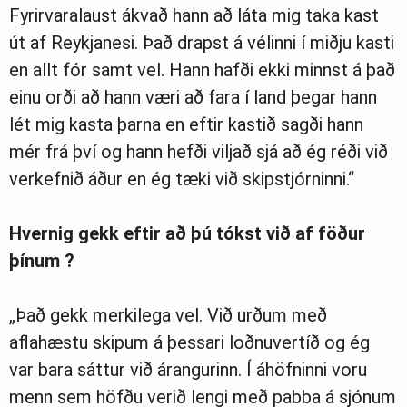
Fyrirvaralaust ákvað hann að láta mig taka kast
út af Reykjanesi. Það drapst á vélinni í miðju kasti
en allt fór samt vel. Hann hafði ekki minnst á það
einu orði að hann væri að fara í land þegar hann
lét mig kasta þarna en eftir kastið sagði hann
mér frá því og hann hefði viljað sjá að ég réði við
verkefnið áður en ég tæki við skipstjórninni.“
Hvernig gekk eftir að þú tókst við af föður
þínum ?
„Það gekk merkilega vel. Við urðum með
aflahæstu skipum á þessari loðnuvertíð og ég
var bara sáttur við árangurinn. Í áhöfninni voru
menn sem höfðu verið lengi með pabba á sjónum