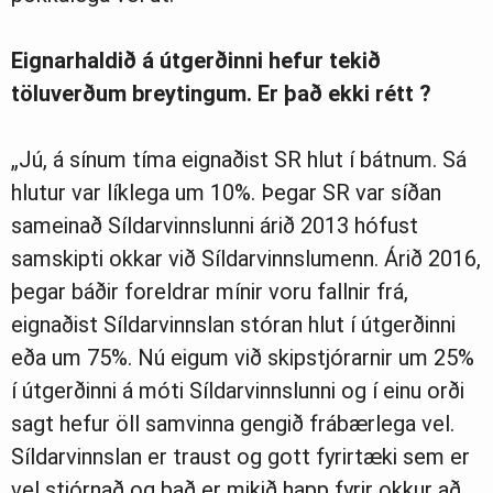
Eignarhaldið á útgerðinni hefur tekið
töluverðum breytingum. Er það ekki rétt ?
„Jú, á sínum tíma eignaðist SR hlut í bátnum. Sá
hlutur var líklega um 10%. Þegar SR var síðan
sameinað Síldarvinnslunni árið 2013 hófust
samskipti okkar við Síldarvinnslumenn. Árið 2016,
þegar báðir foreldrar mínir voru fallnir frá,
eignaðist Síldarvinnslan stóran hlut í útgerðinni
eða um 75%. Nú eigum við skipstjórarnir um 25%
í útgerðinni á móti Síldarvinnslunni og í einu orði
sagt hefur öll samvinna gengið frábærlega vel.
Síldarvinnslan er traust og gott fyrirtæki sem er
vel stjórnað og það er mikið happ fyrir okkur að