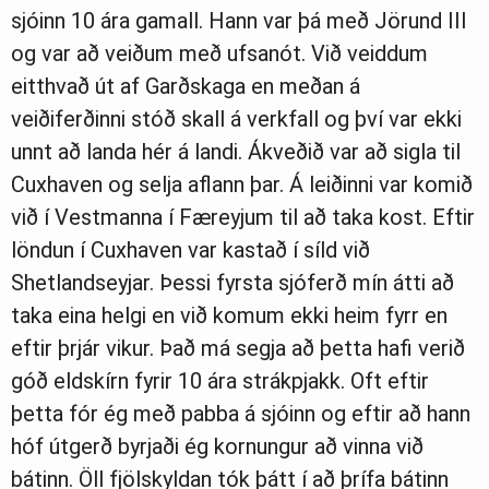
sjóinn 10 ára gamall. Hann var þá með Jörund III
og var að veiðum með ufsanót. Við veiddum
eitthvað út af Garðskaga en meðan á
veiðiferðinni stóð skall á verkfall og því var ekki
unnt að landa hér á landi. Ákveðið var að sigla til
Cuxhaven og selja aflann þar. Á leiðinni var komið
við í Vestmanna í Færeyjum til að taka kost. Eftir
löndun í Cuxhaven var kastað í síld við
Shetlandseyjar. Þessi fyrsta sjóferð mín átti að
taka eina helgi en við komum ekki heim fyrr en
eftir þrjár vikur. Það má segja að þetta hafi verið
góð eldskírn fyrir 10 ára strákpjakk. Oft eftir
þetta fór ég með pabba á sjóinn og eftir að hann
hóf útgerð byrjaði ég kornungur að vinna við
bátinn. Öll fjölskyldan tók þátt í að þrífa bátinn