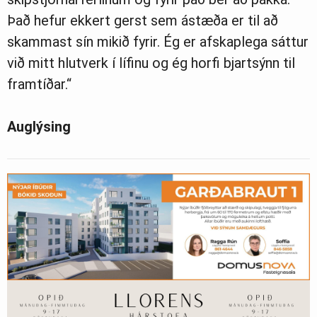
Það hefur ekkert gerst sem ástæða er til að
skammast sín mikið fyrir. Ég er afskaplega sáttur
við mitt hlutverk í lífinu og ég horfi bjartsýnn til
framtíðar.“
Auglýsing