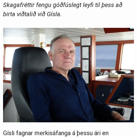
Skagafréttir fengu góðfúslegt leyfi til þess að
birta viðtalið við Gísla.
Gísli fagnar merkisáfanga á þessu ári en