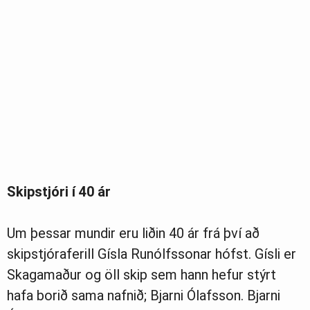
Skipstjóri í 40 ár
Um þessar mundir eru liðin 40 ár frá því að
skipstjóraferill Gísla Runólfssonar hófst. Gísli er
Skagamaður og öll skip sem hann hefur stýrt
hafa borið sama nafnið; Bjarni Ólafsson. Bjarni