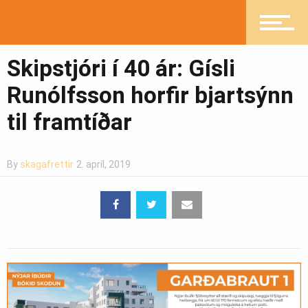
Skipstjóri í 40 ár: Gísli
Runólfsson horfir bjartsýnn
til framtíðar
By
skagafrettir
2. apríl, 2019