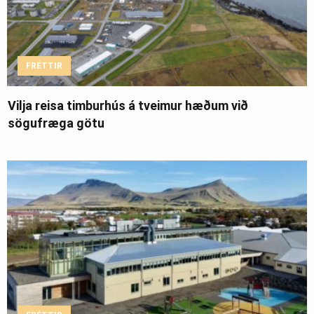
FRÉTTIR
Vilja reisa timburhús á tveimur hæðum við
sögufræga götu