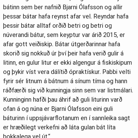
bátinn sem ber nafnið Bjarni Ólafsson og allir
þessar bátar hafa reynst afar vel. Reyndar hafa
þessir bátar alltaf orðið betri og betri og
núverandi bátur, sem keyptur var árið 2015, er
afar gott veiðiskip. Bátar útgerðarinnar hafa
skorið sig nokkuð úr því þeir hafa verið gulir á
litinn, en gulur litur er ekki algengur á fiskiskipum
og þykir víst vera dálítið ópraktískur. Pabbi velti
fyrir sér litnum á bátnum á sínum tíma og hann
ráðfærði sig við kunningja sinn sem var listmálari.
Kunninginn hafði þau áhrif að guli liturinn varð
ofan á og núna er Bjarni Ólafsson eini guli
báturinn í uppsjávarflotanum en í sannleika sagt
er hræðilegt verkefni að láta gulan bát líta
þokkalega vel út.“