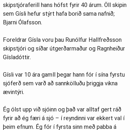
skipstjóraferill hans hófst fyrir 40 árum. Öll skipin
sem Gísli hefur stýrt hafa borið sama nafnið;
Bjarni Ólafsson.
Foreldrar Gísla voru þau Runólfur Hallfreðsson
skipstjóri og síðar útgerðarmaður og Ragnheiður
Gísladóttir.
Gísli var 10 ára gamll þegar hann fór í sína fyrstu
sjóferð sem varð að sannkölluðu þriggja vikna
ævintýri.
Ég ólst upp við sjóinn og það var alltaf gert ráð
fyrir að ég færi á sjó – í reyndinni var ekkert val í
þeim efnum. Ég fór í fyrsta sinn með pabba á