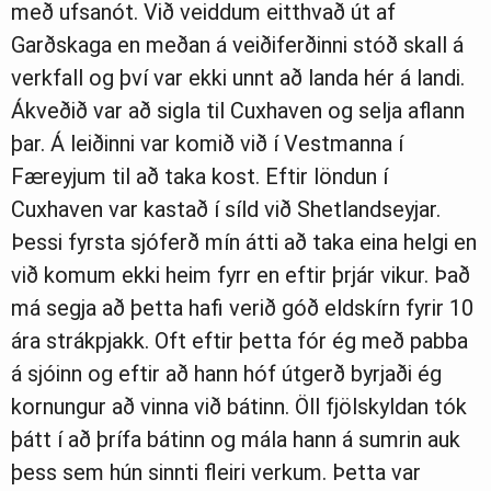
með ufsanót. Við veiddum eitthvað út af
Garðskaga en meðan á veiðiferðinni stóð skall á
verkfall og því var ekki unnt að landa hér á landi.
Ákveðið var að sigla til Cuxhaven og selja aflann
þar. Á leiðinni var komið við í Vestmanna í
Færeyjum til að taka kost. Eftir löndun í
Cuxhaven var kastað í síld við Shetlandseyjar.
Þessi fyrsta sjóferð mín átti að taka eina helgi en
við komum ekki heim fyrr en eftir þrjár vikur. Það
má segja að þetta hafi verið góð eldskírn fyrir 10
ára strákpjakk. Oft eftir þetta fór ég með pabba
á sjóinn og eftir að hann hóf útgerð byrjaði ég
kornungur að vinna við bátinn. Öll fjölskyldan tók
þátt í að þrífa bátinn og mála hann á sumrin auk
þess sem hún sinnti fleiri verkum. Þetta var