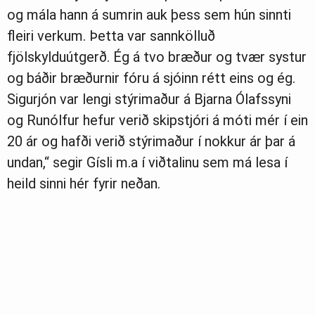
og mála hann á sumrin auk þess sem hún sinnti
fleiri verkum. Þetta var sannkölluð
fjölskylduútgerð. Ég á tvo bræður og tvær systur
og báðir bræðurnir fóru á sjóinn rétt eins og ég.
Sigurjón var lengi stýrimaður á Bjarna Ólafssyni
og Runólfur hefur verið skipstjóri á móti mér í ein
20 ár og hafði verið stýrimaður í nokkur ár þar á
undan,“ segir Gísli m.a í viðtalinu sem má lesa í
heild sinni hér fyrir neðan.