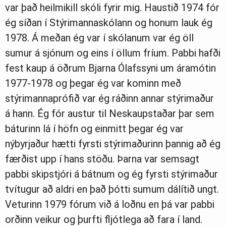
var það heilmikill skóli fyrir mig. Haustið 1974 fór
ég síðan í Stýrimannaskólann og honum lauk ég
1978. Á meðan ég var í skólanum var ég öll
sumur á sjónum og eins í öllum fríum. Pabbi hafði
fest kaup á öðrum Bjarna Ólafssyni um áramótin
1977-1978 og þegar ég var kominn með
stýrimannaprófið var ég ráðinn annar stýrimaður
á hann. Ég fór austur til Neskaupstaðar þar sem
báturinn lá í höfn og einmitt þegar ég var
nýbyrjaður hætti fyrsti stýrimaðurinn þannig að ég
færðist upp í hans stöðu. Þarna var semsagt
pabbi skipstjóri á bátnum og ég fyrsti stýrimaður
tvítugur að aldri en það þótti sumum dálítið ungt.
Veturinn 1979 fórum við á loðnu en þá var pabbi
orðinn veikur og þurfti fljótlega að fara í land.