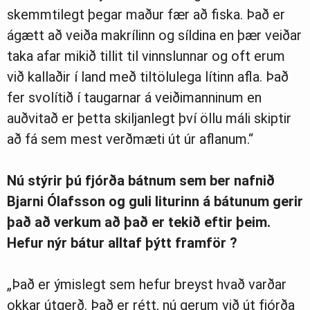
skemmtilegt þegar maður fær að fiska. Það er
ágætt að veiða makrílinn og síldina en þær veiðar
taka afar mikið tillit til vinnslunnar og oft erum
við kallaðir í land með tiltölulega lítinn afla. Það
fer svolítið í taugarnar á veiðimanninum en
auðvitað er þetta skiljanlegt því öllu máli skiptir
að fá sem mest verðmæti út úr aflanum.“
Nú stýrir þú fjórða bátnum sem ber nafnið
Bjarni Ólafsson og guli liturinn á bátunum gerir
það að verkum að það er tekið eftir þeim.
Hefur nýr bátur alltaf þýtt framför ?
„Það er ýmislegt sem hefur breyst hvað varðar
okkar útgerð. Það er rétt, nú gerum við út fjórða