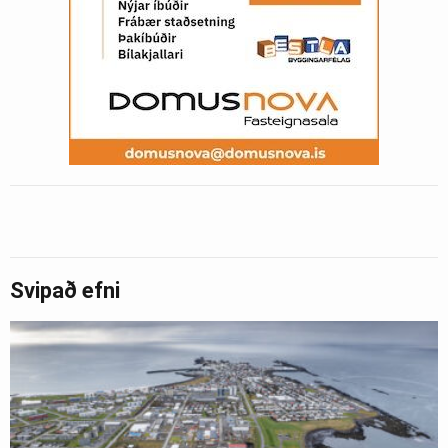
Svipað efni