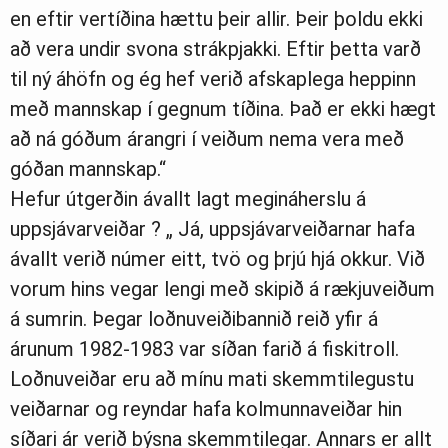
en eftir vertíðina hættu þeir allir. Þeir þoldu ekki
að vera undir svona strákpjakki. Eftir þetta varð
til ný áhöfn og ég hef verið afskaplega heppinn
með mannskap í gegnum tíðina. Það er ekki hægt
að ná góðum árangri í veiðum nema vera með
góðan mannskap.“
Hefur útgerðin ávallt lagt megináherslu á
uppsjávarveiðar ? „ Já, uppsjávarveiðarnar hafa
ávallt verið númer eitt, tvö og þrjú hjá okkur. Við
vorum hins vegar lengi með skipið á rækjuveiðum
á sumrin. Þegar loðnuveiðibannið reið yfir á
árunum 1982-1983 var síðan farið á fiskitroll.
Loðnuveiðar eru að mínu mati skemmtilegustu
veiðarnar og reyndar hafa kolmunnaveiðar hin
síðari ár verið býsna skemmtilegar. Annars er allt