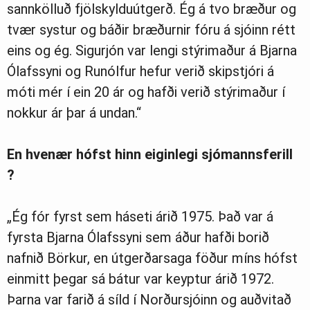
sannkölluð fjölskylduútgerð. Ég á tvo bræður og
tvær systur og báðir bræðurnir fóru á sjóinn rétt
eins og ég. Sigurjón var lengi stýrimaður á Bjarna
Ólafssyni og Runólfur hefur verið skipstjóri á
móti mér í ein 20 ár og hafði verið stýrimaður í
nokkur ár þar á undan.“
En hvenær hófst hinn eiginlegi sjómannsferill
?
„Ég fór fyrst sem háseti árið 1975. Það var á
fyrsta Bjarna Ólafssyni sem áður hafði borið
nafnið Börkur, en útgerðarsaga föður míns hófst
einmitt þegar sá bátur var keyptur árið 1972.
Þarna var farið á síld í Norðursjóinn og auðvitað