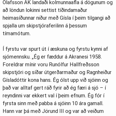
Ólafsson AK landaði kolmunnaafla á dögunum og
að löndun lokinni settist tíðindamaður
heimasíðunnar niður með Gísla í þeim tilgangi að
spjalla um skipstjóraferilinn á þessum
tímamótum.
Í fyrstu var spurt út í æskuna og fyrstu kynni af
sjómennsku. „Ég er fæddur á Akranesi 1958.
Foreldrar mínir voru Runólfur Hallfreðsson
skipstjóri og síðar útgerðarmaður og Ragnheiður
Gísladóttir kona hans. Ég ólst upp við sjóinn og
það var alltaf gert ráð fyrir að ég færi á sjó – í
reyndinni var ekkert val í þeim efnum. Ég fór í
fyrsta sinn með pabba á sjóinn 10 ára gamall.
Hann var þá með Jörund III og var að veiðum