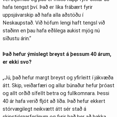
hafa tengst því. Það er líka frábært fyrir
uppsjávarskip að hafa alla aðstöðu í
Neskaupstað. Við höfum lengi haft tengsl við
staðinn en þau hafa eðlilega aukist mjög nú
síðustu árin.“
Það hefur ýmislegt breyst á þessum 40 árum,
er ekki svo?
„Jú, það hefur margt breyst og yfirleitt í jákvæða
átt. Skip, veiðarfæri og allur búnaður hefur þróast
og allt orðið sífellt betra og fullkomnara. Þessi
40 ár hafa verið fljót að líða. Það hefur ekkert
stórvægilegt neikvætt átt sér stað á
skipstjórnarferlinum og fyrir það ber að þakka.