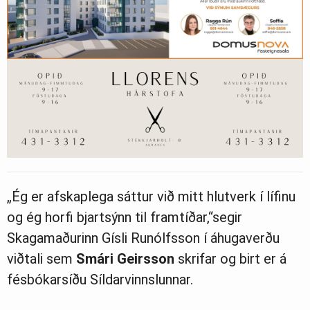
„Ég er afskaplega sáttur við mitt hlutverk í lífinu
og ég horfi bjartsýnn til framtíðar,“segir
Skagamaðurinn Gísli Runólfsson í áhugaverðu
viðtali sem
Smári Geirsson
skrifar og birt er á
fésbókarsíðu Síldarvinnslunnar.