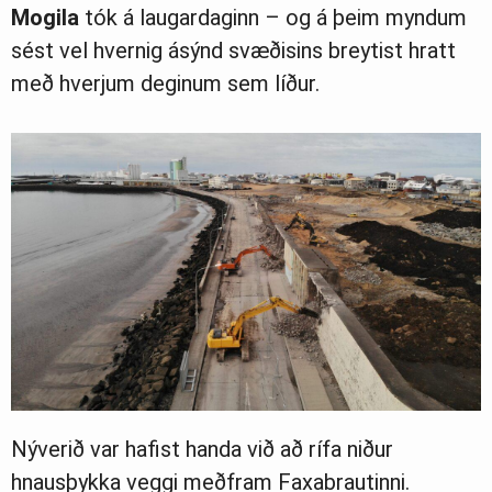
Mogila
tók á laugardaginn – og á þeim myndum
sést vel hvernig ásýnd svæðisins breytist hratt
með hverjum deginum sem líður.
Nýverið var hafist handa við að rífa niður
hnausþykka veggi meðfram Faxabrautinni.