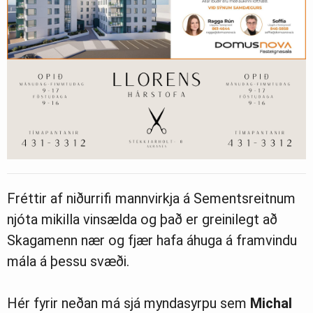
Fréttir af niðurrifi mannvirkja á Sementsreitnum
njóta mikilla vinsælda og það er greinilegt að
Skagamenn nær og fjær hafa áhuga á framvindu
mála á þessu svæði.
Hér fyrir neðan má sjá myndasyrpu sem
Michal