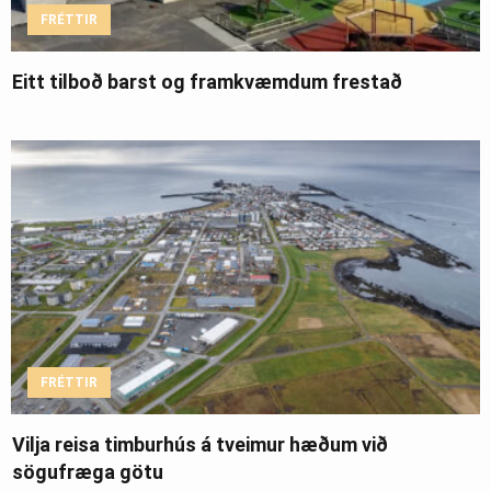
FRÉTTIR
Eitt tilboð barst og framkvæmdum frestað
FRÉTTIR
Vilja reisa timburhús á tveimur hæðum við
sögufræga götu