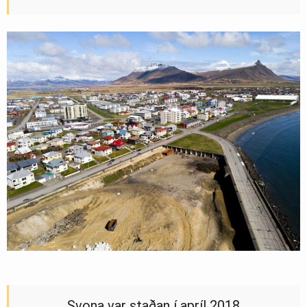
Svona var staðan í apríl 2018.