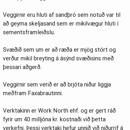
Veggirnir eru hluti af sandþró sem notuð var til
að geyma skeljasand sem er mikilvægur hluti í
sementsframleiðslu.
Svæðið sem um er að ræða er mjög stórt og
verður mikil breyting á ásýnd svæðisins með
þessari aðgerð.
Veggirnir sem verið er að brjóta niður liggja
meðfram Faxabrautinni.
Verktakinn er Work North ehf. og er gert ráð
fyrir um 40 milljóna kr. kostnaði við þetta
verkefni. Þessi verktaki hefur unnið við niðurrif á