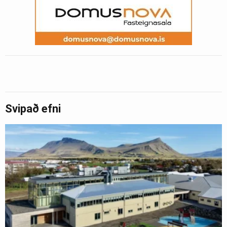
Svipað efni