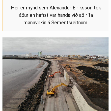
Hér er mynd sem Alexander Eiríksson tók
áður en hafist var handa við að rífa
mannvirkin á Sementsreitnum.