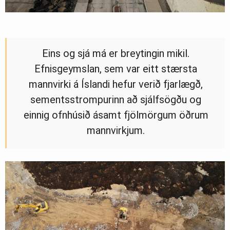
Eins og sjá má er breytingin mikil.
Efnisgeymslan, sem var eitt stærsta
mannvirki á Íslandi hefur verið fjarlægð,
sementsstrompurinn að sjálfsögðu og
einnig ofnhúsið ásamt fjölmörgum öðrum
mannvirkjum.