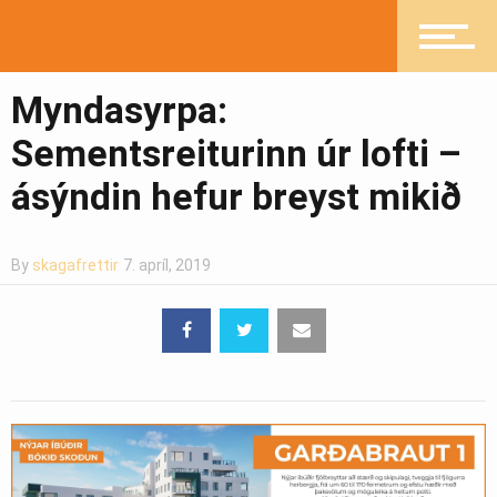
Myndasyrpa:
Sementsreiturinn úr lofti –
ásýndin hefur breyst mikið
By
skagafrettir
7. apríl, 2019