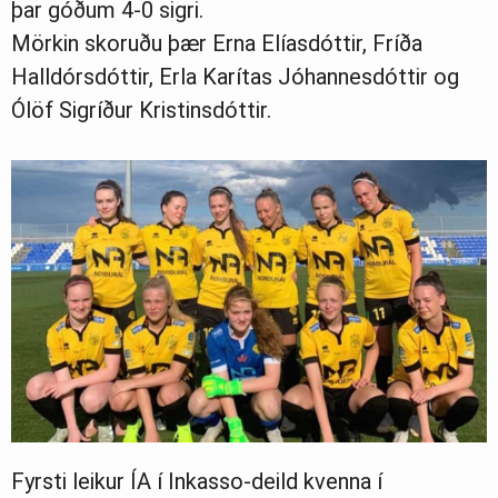
þar góðum 4-0 sigri.
Mörkin skoruðu þær Erna Elíasdóttir, Fríða
Halldórsdóttir, Erla Karítas Jóhannesdóttir og
Ólöf Sigríður Kristinsdóttir.
Fyrsti leikur ÍA í Inkasso-deild kvenna í