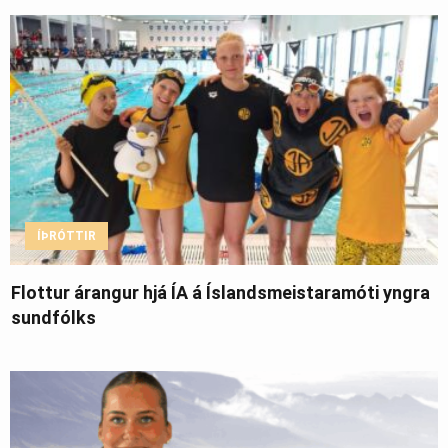
ÍÞRÓTTIR
Flottur árangur hjá ÍA á Íslandsmeistaramóti yngra
sundfólks