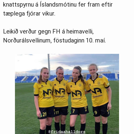
knattspyrnu á Íslandsmótinu fer fram eftir
tæplega fjórar vikur.
Leikið verður gegn FH á heimavelli,
Norðurálsvellinum, föstudaginn 10. maí.