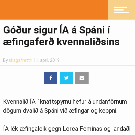
Mannlíf
Góður sigur ÍA á Spáni í
Heilsueflandi samfélag
æfingaferð kvennaliðsins
By
skagafrettir
11. apríl, 2019
Pistlar
Greinasafn
Kvennalið ÍA í knattspyrnu hefur á undanförnum
dögum dvalið á Spáni við æfingar og keppni.
Ljósmyndasafn
ÍA lék æfingaleik gegn Lorca Femínas og landaði