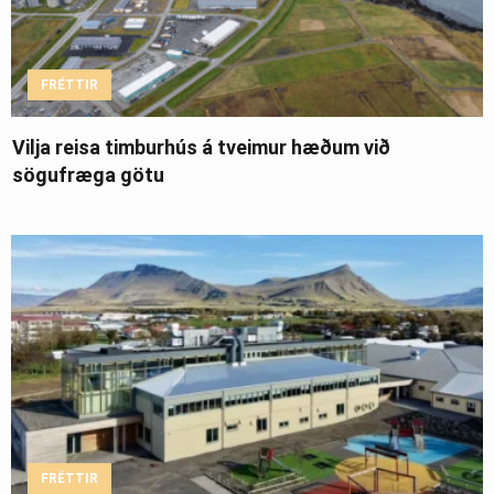
FRÉTTIR
Vilja reisa timburhús á tveimur hæðum við
sögufræga götu
FRÉTTIR