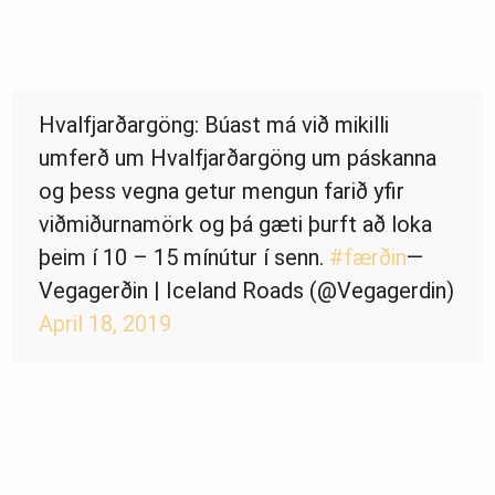
Hvalfjarðargöng: Búast má við mikilli
umferð um Hvalfjarðargöng um páskanna
og þess vegna getur mengun farið yfir
viðmiðurnamörk og þá gæti þurft að loka
þeim í 10 – 15 mínútur í senn.
#færðin
—
Vegagerðin | Iceland Roads (@Vegagerdin)
April 18, 2019