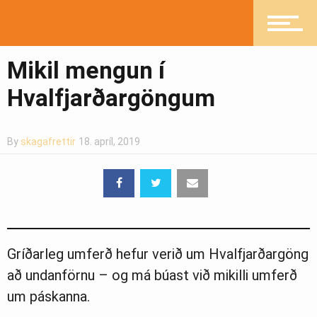
Íþróttir
Mikil mengun í
Hvalfjarðargöngum
Mannlíf
By
skagafrettir
18. apríl, 2019
Heilsueflandi samfélag
Pistlar
Gríðarleg umferð hefur verið um Hvalfjarðargöng
að undanförnu – og má búast við mikilli umferð
Greinasafn
um páskanna.