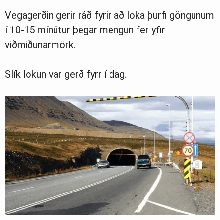
Vegagerðin gerir ráð fyrir að loka þurfi göngunum
Ljósmyndasafn
í 10-15 mínútur þegar mengun fer yfir
viðmiðunarmörk.
Slík lokun var gerð fyrr í dag.