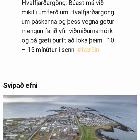
Hvalfjarðargöng: Búast má við
mikilli umferð um Hvalfjarðargöng
um páskanna og þess vegna getur
mengun farið yfir viðmiðurnamörk
og þá gæti þurft að loka þeim í 10
– 15 mínútur í senn.
#færðin
— Vegagerðin | Iceland Roads
(@Vegagerdin)
April 18, 2019
Svipað efni