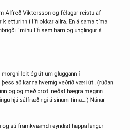
m Alfreð Viktorsson og félagar reistu af
kletturinn í lífi okkar allra. En á sama tíma
brigði í mínu lífi sem barn og unglingur á
 morgni leit ég út um gluggann í
l þess að kanna hvernig veðrið væri úti. (rúðan
falinn og og með broti neðst hægra meginn
ningu hjá sálfræðingi á sínum tíma….) Nánar
ðu og sú framkvæmd reyndist happafengur