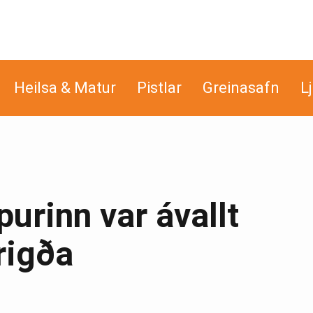
Heilsa & Matur
Pistlar
Greinasafn
L
purinn var ávallt
rigða