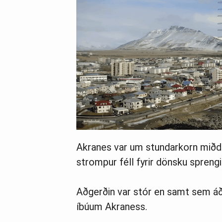
Akranes var um stundarkorn miðdep
strompur féll fyrir dönsku sprengi
Aðgerðin var stór en samt sem áðu
íbúum Akraness.