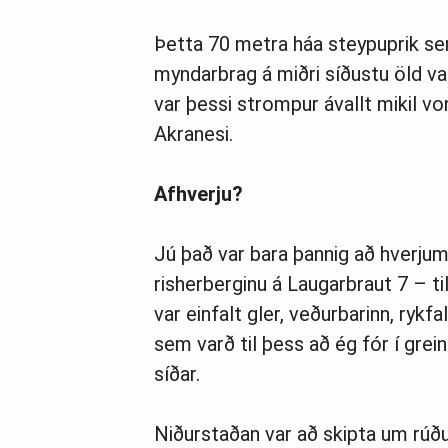
Þetta 70 metra háa steypuprik se
myndarbrag á miðri síðustu öld var 
var þessi strompur ávallt mikil von
Akranesi.
Afhverju?
Jú það var bara þannig að hverjum
risherberginu á Laugarbraut 7 – ti
var einfalt gler, veðurbarinn, ryk
sem varð til þess að ég fór í grei
síðar.
Niðurstaðan var að skipta um rú