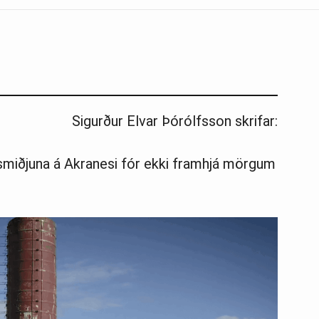
Sigurður Elvar Þórólfsson skrifar:
smiðjuna á Akranesi fór ekki framhjá mörgum