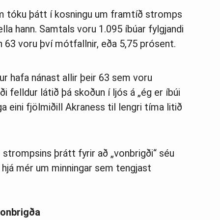
em tóku þátt í kosn­ingu um framtíð stromps
ella hann. Sam­tals voru 1.095 íbú­ar fylgj­andi
n 63 voru því mót­falln­ir, eða 5,75 pró­sent.
ur hafa nánast allir þeir 63 sem voru
i felldur látið þá skoðun í ljós á „ég er íbúi
eini fjölmiðill Akraness til lengri tíma litið
u strompsins þrátt fyrir að „vonbrigði“ séu
 hjá mér um minningar sem tengjast
vonbrigða