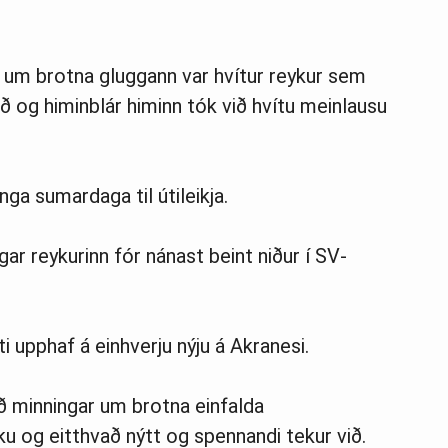
t um brotna gluggann var hvítur reykur sem
tið og himinblár himinn tók við hvítu meinlausu
nga sumardaga til útileikja.
gar reykurinn fór nánast beint niður í SV-
 upphaf á einhverju nýju á Akranesi.
 minningar um brotna einfalda
u og eitthvað nýtt og spennandi tekur við.