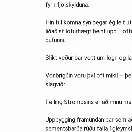
fyrir fjölskylduna.
Hin fullkomna sýn þegar ég leit ú
liðaðist löturhægt beint upp í lof
gufunni.
Slíkt veður bar vott um logn og la
Vonbrigðin voru því oft mikil – þe
slagviðri.
Felling Strompsins er að mínu mati
Uppbygging framundan þar sem að
sementsbarða rúðu falla í gleymsk