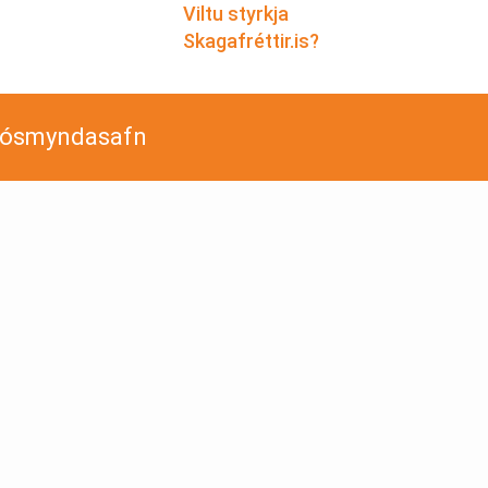
Viltu styrkja
Skagafréttir.is?
jósmyndasafn