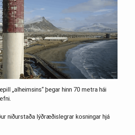
ill „alheimsins“ þegar hinn 70 metra hái
efni.
r niðurstaða lýðræðislegrar kosningar hjá