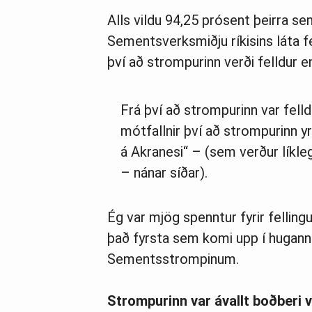
Alls vildu 94,25 pró­sent þeirra s
Sements­verk­smiðju rík­is­ins láta f
því að stromp­ur­inn verði felld­ur e
Frá því að strompurinn var felld
mótfallnir því að strompurinn yrð
á Akranesi“ – (sem verður líklega 
– nánar síðar).
Ég var mjög spenntur fyrir felling
það fyrsta sem komi upp í hugann
Sementsstrompinum.
Strompurinn var ávallt boðberi 