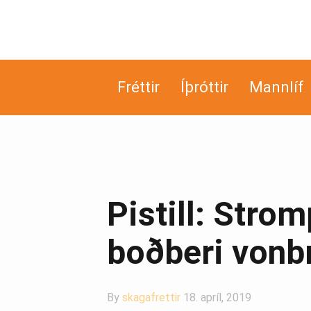
Fréttir
Íþróttir
Mannlíf
Pistill: Strom
boðberi vonb
By
skagafrettir
18. apríl, 2019