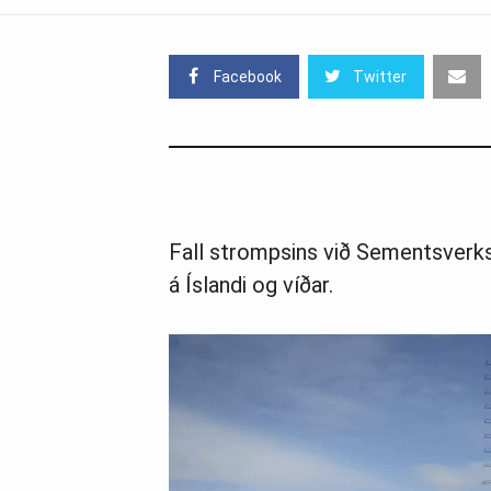
Facebook
Twitter
Fall strompsins við Sementsverk
á Íslandi og víðar.