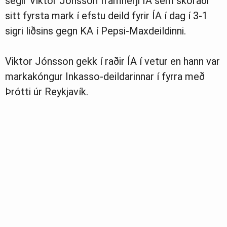
segir Viktor Jónsson framherji ÍA sem skoraði
sitt fyrsta mark í efstu deild fyrir ÍA í dag í 3-1
sigri liðsins gegn KA í Pepsi-Maxdeildinni.
Viktor Jónsson gekk í raðir ÍA í vetur en hann var
markakóngur Inkasso-deildarinnar í fyrra með
Þrótti úr Reykjavík.