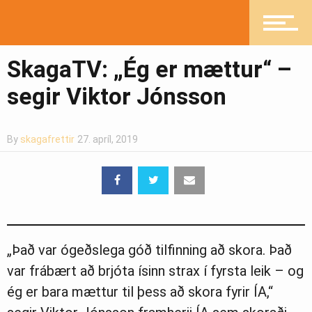
Mannlíf
SkagaTV: „Ég er mættur“ –
Heilsueflandi samfélag
segir Viktor Jónsson
Pistlar
By
skagafrettir
27. apríl, 2019
Greinasafn
„Það var ógeðslega góð tilfinning að skora. Það
Ljósmyndasafn
var frábært að brjóta ísinn strax í fyrsta leik – og
ég er bara mættur til þess að skora fyrir ÍA,“