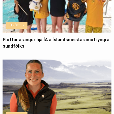
ÍÞRÓTTIR
Flottur árangur hjá ÍA á Íslandsmeistaramóti yngra
sundfólks