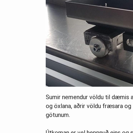
Sumir nemendur völdu til dæmis að 
og öxlana, aðrir völdu fræsara og 
götunum.
Útkoman er vel heppnuð eins og 