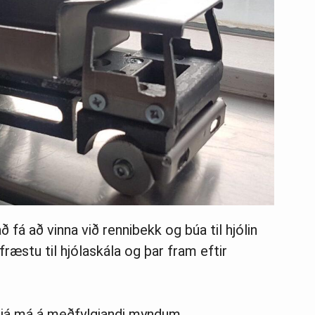
fá að vinna við rennibekk og búa til hjólin
fræstu til hjólaskála og þar fram eftir
sjá má á meðfylgjandi myndum.