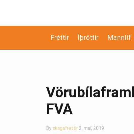
Fréttir
Íþróttir
Mannlíf
Vörubílafram
FVA
By
skagafrettir
2. maí, 2019