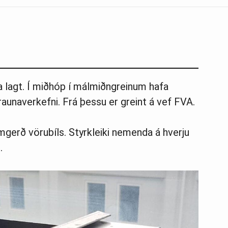
a lagt. Í miðhóp í málmiðngreinum hafa
aunaverkefni. Frá þessu er greint á vef FVA.
umgerð vörubíls. Styrkleiki nemenda á hverju
.