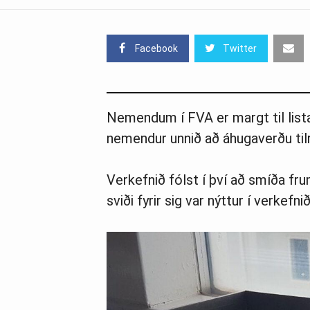
Facebook
Twitter
Nemendum í FVA er margt til list
nemendur unnið að áhugaverðu tilr
Verkefnið fólst í því að smíða fr
sviði fyrir sig var nýttur í verkefnið