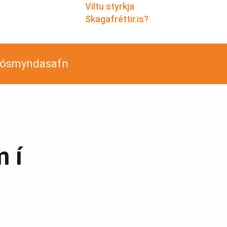
Viltu styrkja
Skagafréttir.is?
jósmyndasafn
 í