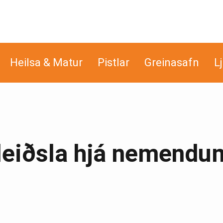
Heilsa & Matur
Pistlar
Greinasafn
L
leiðsla hjá nemendum