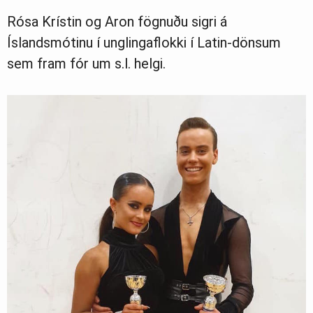
Rósa Krístin og Aron fögnuðu sigri á
Íslandsmótinu í unglingaflokki í Latin-dönsum
sem fram fór um s.l. helgi.