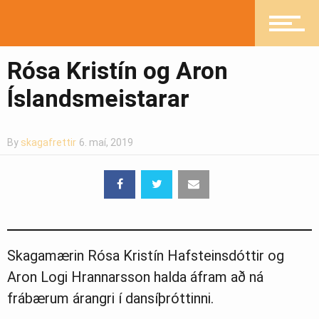
Mannlíf
Rósa Kristín og Aron
Íslandsmeistarar
Heilsueflandi samfélag
By
skagafrettir
6. maí, 2019
Pistlar
Greinasafn
Skagamærin Rósa Kristín Hafsteinsdóttir og
Aron Logi Hrannarsson halda áfram að ná
Ljósmyndasafn
frábærum árangri í dansíþróttinni.