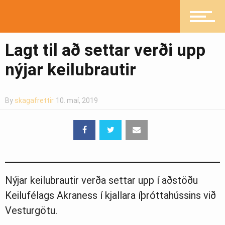
Heilsueflandi samfélag
Lagt til að settar verði upp
Pistlar
nýjar keilubrautir
By
skagafrettir
10. maí, 2019
Greinasafn
Ljósmyndasafn
Nýjar keilubrautir verða settar upp í aðstöðu
Keilufélags Akraness í kjallara íþróttahússins við
Vesturgötu.