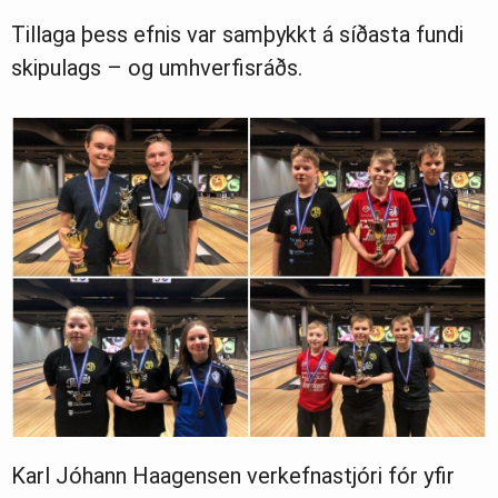
Tillaga þess efnis var samþykkt á síðasta fundi
skipulags – og umhverfisráðs.
Karl Jóhann Haagensen verkefnastjóri fór yfir