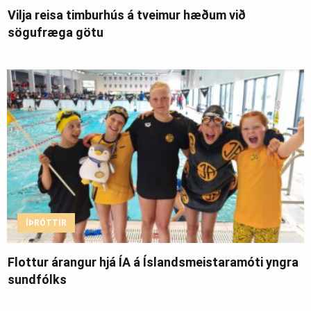
Vilja reisa timburhús á tveimur hæðum við
sögufræga götu
ÍÞRÓTTIR
Flottur árangur hjá ÍA á Íslandsmeistaramóti yngra
sundfólks