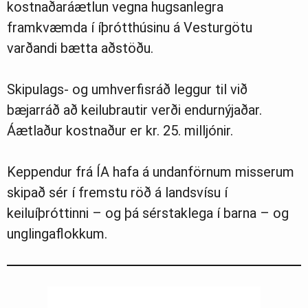
kostnaðaráætlun vegna hugsanlegra
framkvæmda í íþrótthúsinu á Vesturgötu
varðandi bætta aðstöðu.
Skipulags- og umhverfisráð leggur til við
bæjarráð að keilubrautir verði endurnýjaðar.
Áætlaður kostnaður er kr. 25. milljónir.
Keppendur frá ÍA hafa á undanförnum misserum
skipað sér í fremstu röð á landsvísu í
keiluíþróttinni – og þá sérstaklega í barna – og
unglingaflokkum.