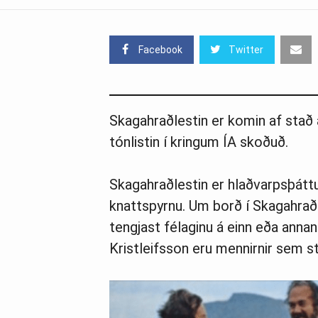
Facebook
Twitter
Skagahraðlestin er komin af stað 
tónlistin í kringum ÍA skoðuð.
Skagahraðlestin er hlaðvarpsþátt
knattspyrnu. Um borð í Skagahra
tengjast félaginu á einn eða annan
Kristleifsson eru mennirnir sem s