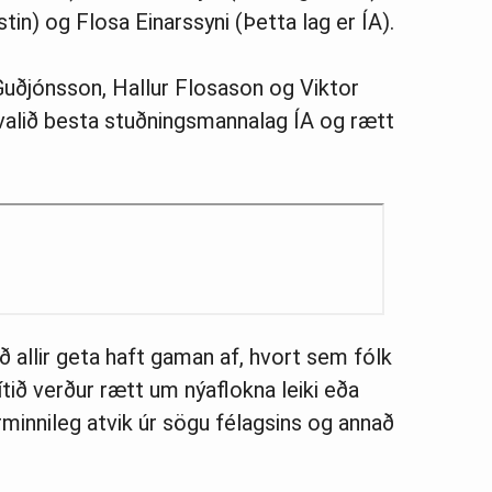
tin) og Flosa Einarssyni (Þetta lag er ÍA).
Guðjónsson, Hallur Flosason og Viktor
 valið besta stuðningsmannalag ÍA og rætt
ð allir geta haft gaman af, hvort sem fólk
ítið verður rætt um nýaflokna leiki eða
irminnileg atvik úr sögu félagsins og annað