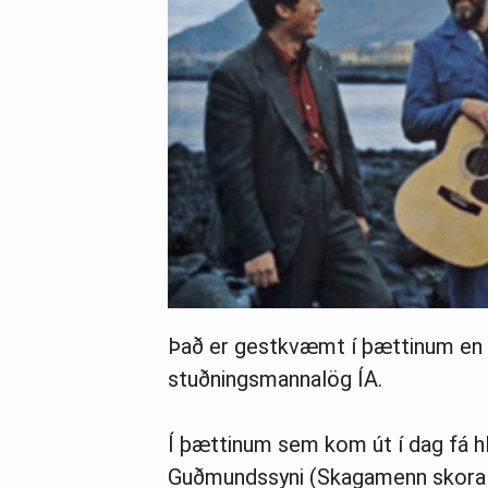
Það er gestkvæmt í þættinum en ri
stuðningsmannalög ÍA.
Í þættinum sem kom út í dag fá hl
Guðmundssyni (Skagamenn skora mör