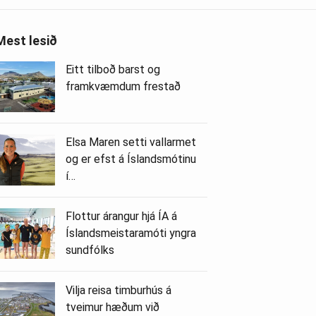
Mest lesið
Eitt tilboð barst og
framkvæmdum frestað
Elsa Maren setti vallarmet
og er efst á Íslandsmótinu
í…
Flottur árangur hjá ÍA á
Íslandsmeistaramóti yngra
sundfólks
Vilja reisa timburhús á
tveimur hæðum við