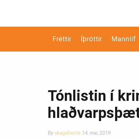
Fréttir
Íþróttir
Mannlíf
Tónlistin í kr
hlaðvarpsþæt
By
skagafrettir
14. maí, 2019