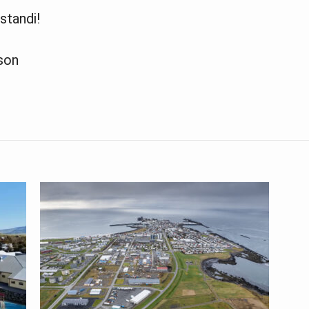
standi!
son