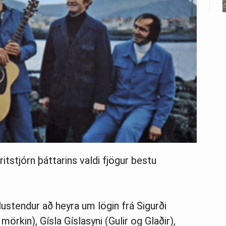
tstjórn þáttarins valdi fjögur bestu
ustendur að heyra um lögin frá Sigurði
kin), Gísla Gíslasyni (Gulir og Glaðir),