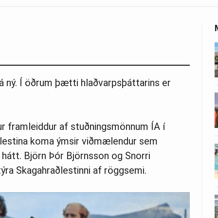
á ný. Í öðrum þætti hlaðvarpsþáttarins er
ur framleiddur af stuðningsmönnum ÍA í
ðlestina koma ýmsir viðmælendur sem
 hátt. Björn Þór Björnsson og Snorri
týra Skagahraðlestinni af röggsemi.