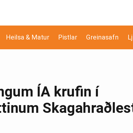
Heilsa & Matur
Pistlar
Greinasafn
L
ingum ÍA krufin í
tinum Skagahraðles