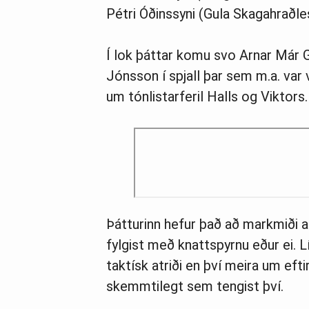
Pétri Óðinssyni (Gula Skagahraðles
Í lok þáttar komu svo Arnar Már 
Jónsson í spjall þar sem m.a. var
um tónlistarferil Halls og Viktors.
Þátturinn hefur það að markmiði a
fylgist með knattspyrnu eður ei. L
taktísk atriði en því meira um eft
skemmtilegt sem tengist því.