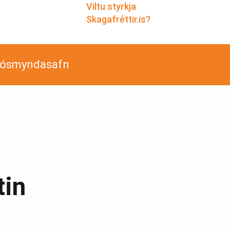
Viltu styrkja
Skagafréttir.is?
jósmyndasafn
tin