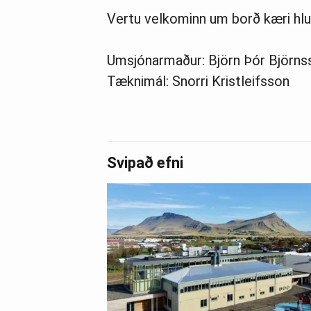
Vertu velkominn um borð kæri hlu
Umsjónarmaður: Björn Þór Björns
Tæknimál: Snorri Kristleifsson
Svipað efni