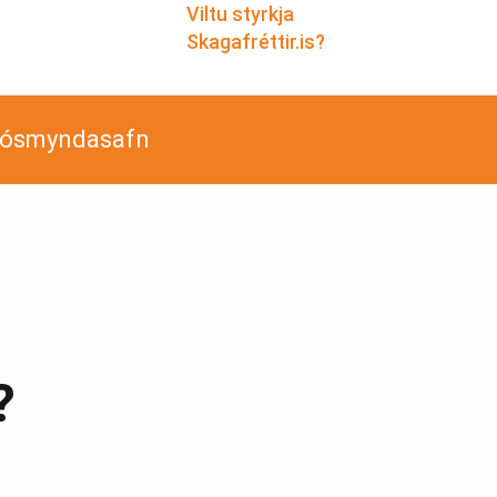
Viltu styrkja
Skagafréttir.is?
jósmyndasafn
?