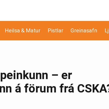
Heilsa & Matur
Pistlar
Greinasafn
L
ppeinkunn – er
n á förum frá CSKA