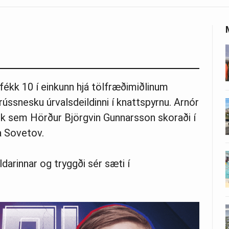
fékk 10 í einkunn hjá tölfræðimiðlinum
ússnesku úrvalsdeildinni í knattspyrnu. Arnór
rk sem Hörður Björgvin Gunnarsson skoraði í
So­vet­ov.
darinnar og tryggði sér sæti í