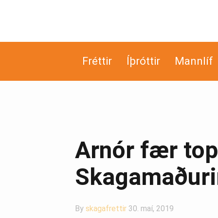
Fréttir
Íþróttir
Mannlíf
Arnór fær to
Skagamaðurin
By
skagafrettir
30. maí, 2019