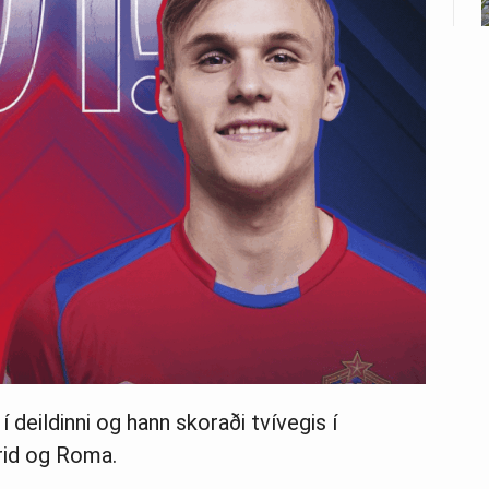
í deildinni og hann skoraði tvívegis í
rid og Roma.