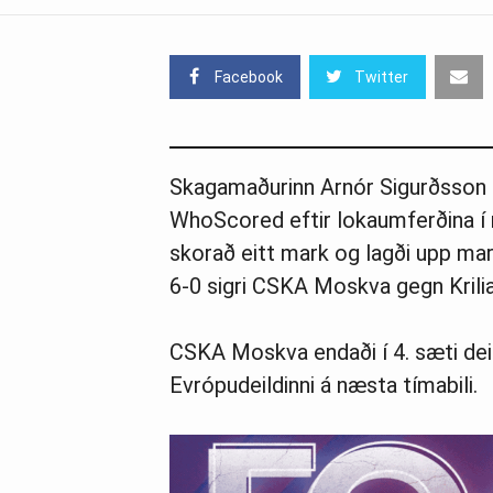
Facebook
Twitter
Skagamaðurinn Arn­ór Sig­urðsson 
WhoScor­ed eftir lokaumferðina í r
skorað eitt mark og lagði upp ma
6-0 sigri CSKA Moskva gegn Krilia 
CSKA Moskva endaði í 4. sæti deil
Evrópudeildinni á næsta tímabili.