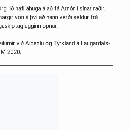
 lið hafi áhuga á að fá Arnór í sínar raðir.
margir von á því að hann verði seldur frá
askiptaglugginn opnar.
k­irn­ir við Alban­íu og Tyrk­land á Laug­ar­dals­
i EM 2020.