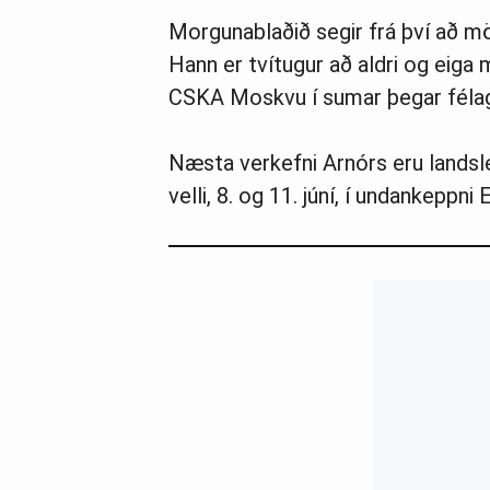
Morgunablaðið segir frá því að mörg
Hann er tvítugur að aldri og eiga 
CSKA Moskvu í sumar þegar félag
Næsta verk­efni Arn­órs eru lands­lei
velli, 8. og 11. júní, í undan­keppn