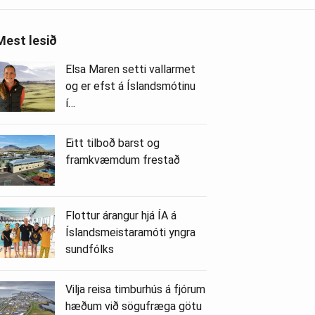
Mest lesið
Elsa Maren setti vallarmet
og er efst á Íslandsmótinu
í…
Eitt tilboð barst og
framkvæmdum frestað
Flottur árangur hjá ÍA á
Íslandsmeistaramóti yngra
sundfólks
Vilja reisa timburhús á fjórum
hæðum við sögufræga götu