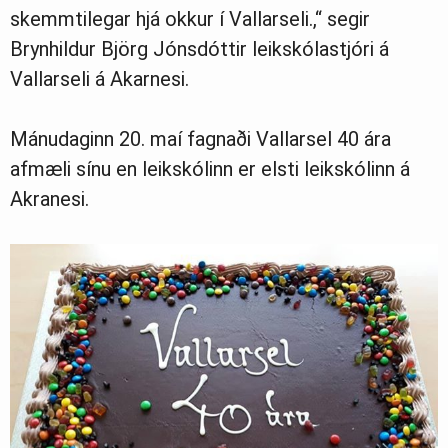
skemmtilegar hjá okkur í Vallarseli.,“ segir
Brynhildur Björg Jónsdóttir leikskólastjóri á
Vallarseli á Akarnesi.
Mánudaginn 20. maí fagnaði Vallarsel 40 ára
afmæli sínu en leikskólinn er elsti leikskólinn á
Akranesi.