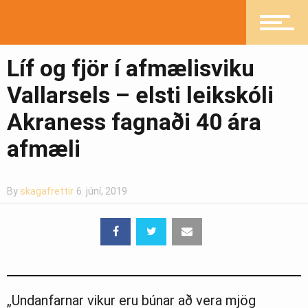
Ljósmyndasafn
Líf og fjör í afmælisviku
Vallarsels – elsti leikskóli
Akraness fagnaði 40 ára
afmæli
By
skagafrettir
6. júní, 2019
„Undanfarnar vikur eru búnar að vera mjög