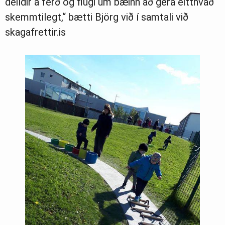
deildir á ferð og flugi um bæinn að gera eitthvað
skemmtilegt,“ bætti Björg við í samtali við
skagafrettir.is