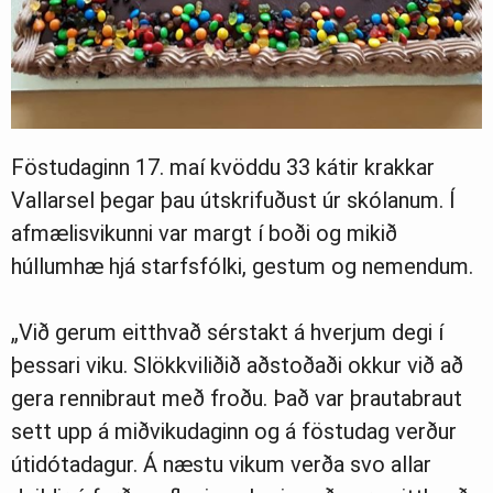
Föstudaginn 17. maí kvöddu 33 kátir krakkar
Vallarsel þegar þau útskrifuðust úr skólanum. Í
afmælisvikunni var margt í boði og mikið
húllumhæ hjá starfsfólki, gestum og nemendum.
„Við gerum eitthvað sérstakt á hverjum degi í
þessari viku. Slökkviliðið aðstoðaði okkur við að
gera rennibraut með froðu. Það var þrautabraut
sett upp á miðvikudaginn og á föstudag verður
útidótadagur. Á næstu vikum verða svo allar